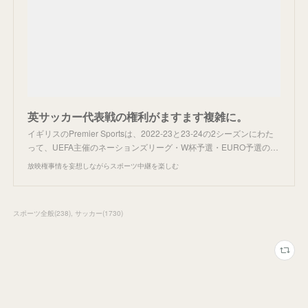
英サッカー代表戦の権利がますます複雑に。
イギリスのPremier Sportsは、2022-23と23-24の2シーズンにわた
って、UEFA主催のネーションズリーグ・W杯予選・EURO予選の…
放映権事情を妄想しながらスポーツ中継を楽しむ
スポーツ全般
(
238
)
サッカー
(
1730
)