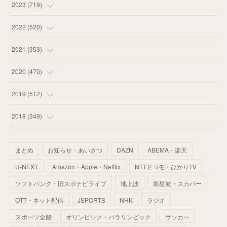
(
58
)
(
63
)
(
51
)
2023
(
719
)
(
58
)
(
57
)
(
48
)
(
59
)
2022
(
520
)
(
53
)
(
60
)
(
35
)
(
52
)
(
65
)
2021
(
353
)
(
59
)
(
62
)
(
51
)
(
55
)
(
44
)
(
31
)
2020
(
470
)
(
55
)
(
55
)
(
60
)
(
63
)
(
41
)
(
33
)
(
34
)
2019
(
512
)
(
67
)
(
61
)
(
59
)
(
53
)
(
43
)
(
34
)
(
32
)
(
51
)
2018
(
349
)
(
64
)
(
59
)
(
66
)
(
46
)
(
30
)
(
33
)
(
46
)
(
37
)
まとめ
お知らせ・あいさつ
DAZN
ABEMA・楽天
(
52
)
(
51
)
(
61
)
(
42
)
(
25
)
(
36
)
(
44
)
(
35
)
U-NEXT
Amazon・Apple・Netflix
NTTドコモ・ひかりTV
(
68
)
(
40
)
(
54
)
(
41
)
(
29
)
(
33
)
(
42
)
(
40
)
ソフトバンク・旧スポナビライブ
地上波
衛星波・スカパー
(
60
)
(
50
)
(
56
)
(
33
)
(
25
)
(
53
)
OTT・ネット配信
JSPORTS
NHK
ラジオ
(
50
)
(
39
)
(
42
)
スポーツ全般
(
58
)
オリンピック・パラリンピック
サッカー
(
56
)
(
38
)
(
32
)
(
41
)
(
34
)
(
42
)