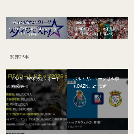
2024.09.10 00:10
2024.09.09 00:00
U-NEXT、欧州CLのハイラ
U-NEXTにスタジオ不足問
イト番組を配信。
題。社長とのすれ違いも。
関連記事
DAZN、W杯視聴レポート
ポルトガルリーグは今季
を公表
もDAZN。2年契約