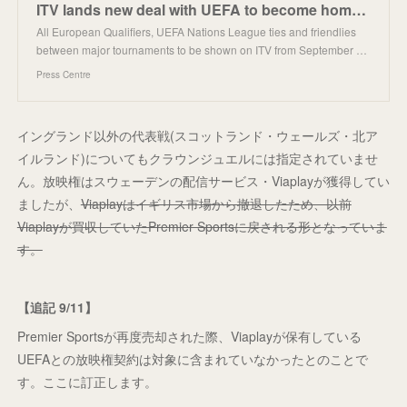
ITV lands new deal with UEFA to become home of England men’s football team from September 2024
All European Qualifiers, UEFA Nations League ties and friendlies
between major tournaments to be shown on ITV from September …
Press Centre
イングランド以外の代表戦(スコットランド・ウェールズ・北ア
イルランド)についてもクラウンジュエルには指定されていませ
ん。放映権はスウェーデンの配信サービス・Viaplayが獲得してい
ましたが、
Viaplayはイギリス市場から撤退したため、以前
Viaplayが買収していたPremier Sportsに戻される形となっていま
す。
【追記 9/11】
Premier Sportsが再度売却された際、Viaplayが保有している
UEFAとの放映権契約は対象に含まれていなかったとのことで
す。ここに訂正します。