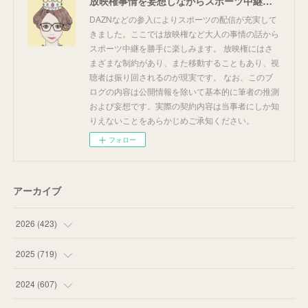
放映権事情を妄想しながらスポーツ中継を楽しむ
DAZNなどの参入によりスポーツの配信が充実して
きました。ここでは放映権など大人の事情の話から
スポーツ中継を勝手に楽しみます。 放映権にはさ
まざまな制約があり、また移動することもあり、視
聴者は振り回されるのが現実です。 なお、このブ
ログの内容は公開情報を除いて基本的に筆者の推測
および妄想です。実際の契約内容は当事者にしか知
りえないことをあらかじめご承知ください。
フォロー
アーカイブ
2026
(
423
)
(
18
)
2025
(
719
)
(
55
)
(
75
)
2024
(
607
)