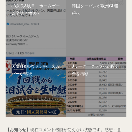
J3奈良&岐阜、ホームゲー
韓国クーパンが欧州CL獲
ム全試合放送へ
得へ
天皇杯&ルヴァン杯、スカ
Jリーグ、クラブへの配分
パーが継続
金を増額
【お知らせ】
現在コメント機能が使えない状態です。感想・意