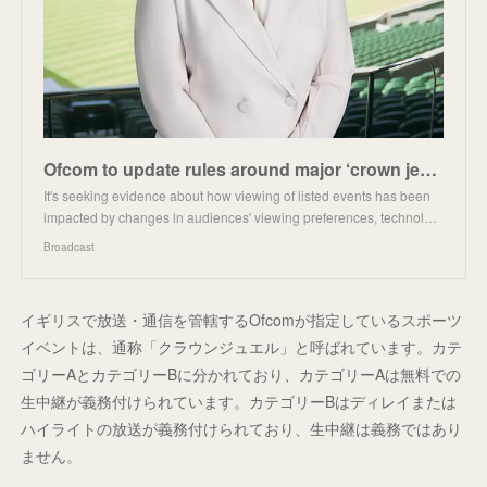
Ofcom to update rules around major ‘crown jewel’ sporting events
It's seeking evidence about how viewing of listed events has been
impacted by changes in audiences' viewing preferences, technol…
Broadcast
イギリスで放送・通信を管轄するOfcomが指定しているスポーツ
イベントは、通称「クラウンジュエル」と呼ばれています。カテ
ゴリーAとカテゴリーBに分かれており、カテゴリーAは無料での
生中継が義務付けられています。カテゴリーBはディレイまたは
ハイライトの放送が義務付けられており、生中継は義務ではあり
ません。