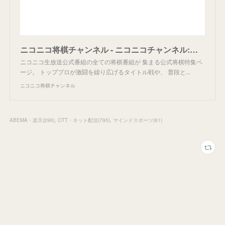
ニコニコ将棋チャンネル - ニコニコチャンネル:ゲーム
ニコニコ生放送公式番組の全ての将棋番組が 集まる公式将棋特集ペ
ージ。 トッププロが激闘を繰り広げるタイトル戦や、 普段と...
ニコニコ将棋チャンネル
ABEMA・楽天
(
296
)
OTT・ネット配信
(
795
)
マインドスポーツ
(
61
)