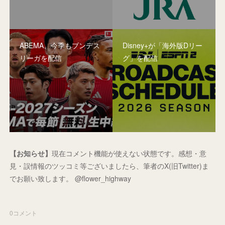
ABEMA、今季もブンデス
Disney+が「海外版Dリー
リーガを配信
グ」を配信
【お知らせ】
現在コメント機能が使えない状態です。感想・意
見・誤情報のツッコミ等ございましたら、筆者のX(旧Twitter)ま
でお願い致します。 @flower_highway
0
コメント