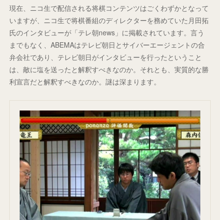
現在、ニコ生で配信される将棋コンテンツはごくわずかとなって
いますが、ニコ生で将棋番組のディレクターを務めていた月田拓
氏のインタビューが「テレ朝news」に掲載されています。言う
までもなく、ABEMAはテレビ朝日とサイバーエージェントの合
弁会社であり、テレビ朝日がインタビューを行ったということ
は、敵に塩を送ったと解釈すべきなのか。それとも、実質的な勝
利宣言だと解釈すべきなのか。謎は深まります。