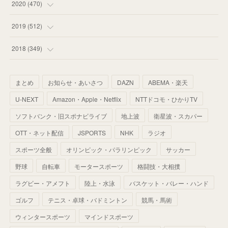
(
55
)
(
44
)
(
31
)
2020
(
470
)
(
55
)
(
55
)
(
60
)
(
63
)
(
41
)
(
33
)
(
34
)
2019
(
512
)
(
67
)
(
61
)
(
59
)
(
53
)
(
43
)
(
34
)
(
32
)
(
51
)
2018
(
349
)
(
64
)
(
59
)
(
66
)
(
46
)
(
30
)
(
33
)
(
46
)
(
37
)
まとめ
お知らせ・あいさつ
DAZN
ABEMA・楽天
(
52
)
(
51
)
(
61
)
(
42
)
(
25
)
(
36
)
(
44
)
(
35
)
U-NEXT
Amazon・Apple・Netflix
NTTドコモ・ひかりTV
(
68
)
(
40
)
(
54
)
(
41
)
(
29
)
(
33
)
(
42
)
(
40
)
ソフトバンク・旧スポナビライブ
地上波
衛星波・スカパー
(
60
)
(
50
)
(
56
)
(
33
)
(
25
)
(
53
)
OTT・ネット配信
JSPORTS
NHK
ラジオ
(
50
)
(
39
)
(
42
)
スポーツ全般
(
58
)
オリンピック・パラリンピック
サッカー
(
56
)
(
38
)
(
32
)
(
41
)
(
34
)
(
42
)
野球
自転車
モータースポーツ
格闘技・大相撲
(
45
)
(
74
)
(
57
)
(
24
)
(
60
)
(
32
)
(
9
)
ラグビー・アメフト
陸上・水泳
バスケット・バレー・ハンド
(
70
)
(
41
)
(
28
)
(
13
)
(
37
)
(
22
)
ゴルフ
テニス・卓球・バドミントン
競馬・馬術
(
29
)
ウィンタースポーツ
(
29
)
マインドスポーツ
(
45
)
(
37
)
(
29
)