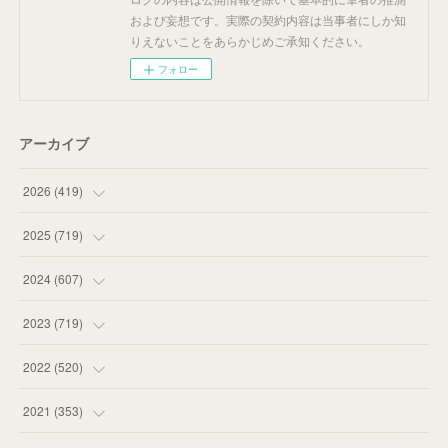
および妄想です。実際の契約内容は当事者にしか知
りえないことをあらかじめご承知ください。
フォロー
アーカイブ
2026
(
419
)
(
14
)
2025
(
719
)
(
55
)
(
75
)
2024
(
607
)
(
58
)
(
63
)
(
51
)
2023
(
719
)
(
58
)
(
57
)
(
48
)
(
59
)
2022
(
520
)
(
53
)
(
60
)
(
35
)
(
52
)
(
65
)
2021
(
353
)
(
59
)
(
62
)
(
51
)