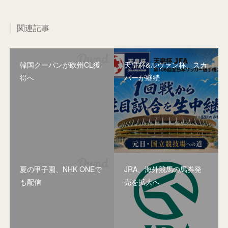
関連記事
韓国クーパンが欧州CL獲
天皇杯&ルヴァン杯、スカ
得へ
パーが継続
夏の甲子園、NHK ONEで
JRA、海外競馬の馬券発
も配信
売を拡大へ