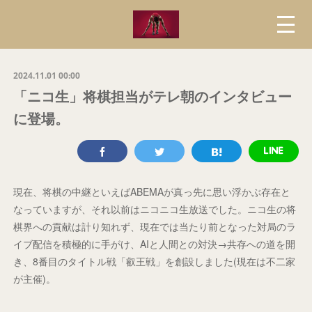
2024.11.01 00:00
「ニコ生」将棋担当がテレ朝のインタビュー
に登場。
現在、将棋の中継といえばABEMAが真っ先に思い浮かぶ存在と
なっていますが、それ以前はニコニコ生放送でした。ニコ生の将
棋界への貢献は計り知れず、現在では当たり前となった対局のラ
イブ配信を積極的に手がけ、AIと人間との対決→共存への道を開
き、8番目のタイトル戦「叡王戦」を創設しました(現在は不二家
が主催)。