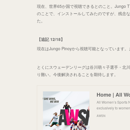
現在、世界65か国で視聴できるとのこと。Jungo T
のことで、インストールしてみたのですが、残念な
た。
【追記 12/18】
現在はJungo Pinoyから視聴可能となっていま
とくにスウェーデンリーグは谷川萌々子選手・北
り難い。今後解決されることを期待します。
Home | All W
All Women’s Sports N
exclusively to women
AWSN