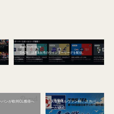
2024.11.23 00:10
DAZN、日本&台湾のウインターリーグを配信。
ーパンが欧州CL獲得へ
天皇杯&ルヴァン杯、スカパ
ーが継続