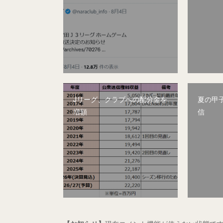
Jリーグ、クラブへの配分金を
夏の甲子
増額
信