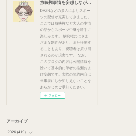
放映権事情を妄想しながらスポーツ中継を楽しむ
DAZNなどの参入によりスポー
ツの配信が充実してきました。
ここでは放映権など大人の事情
の話からスポーツ中継を勝手に
楽しみます。 放映権にはさま
ざまな制約があり、また移動す
ることもあり、視聴者は振り回
されるのが現実です。 なお、
このブログの内容は公開情報を
除いて基本的に筆者の推測およ
び妄想です。実際の契約内容は
当事者にしか知りえないことを
あらかじめご承知ください。
フォロー
アーカイブ
2026
(
419
)