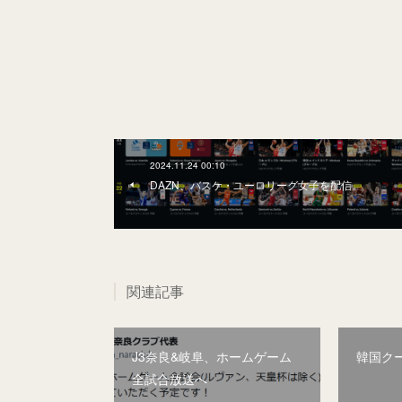
2024.11.24 00:10
DAZN、バスケ・ユーロリーグ女子を配信。
関連記事
J3奈良&岐阜、ホームゲーム
韓国ク
全試合放送へ