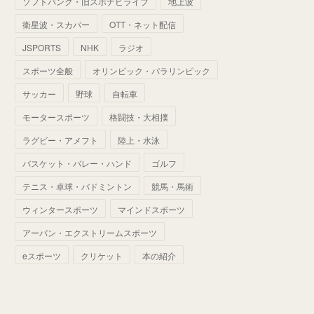
ソフトバンク・旧スポナビライブ
地上波
(
70
)
(
41
)
(
28
)
(
13
)
(
37
)
(
22
)
衛星波・スカパー
OTT・ネット配信
(
29
)
(
29
)
(
45
)
(
37
)
(
29
)
JSPORTS
NHK
ラジオ
(
33
)
(
49
)
(
59
)
(
32
)
スポーツ全般
オリンピック・パラリンピック
(
41
)
(
44
)
(
50
)
サッカー
野球
自転車
(
36
)
(
14
)
モータースポーツ
格闘技・大相撲
ラグビー・アメフト
陸上・水泳
バスケット・バレー・ハンド
ゴルフ
テニス・卓球・バドミントン
競馬・馬術
ウィンタースポーツ
マインドスポーツ
アーバン・エクストリームスポーツ
eスポーツ
クリケット
本の紹介