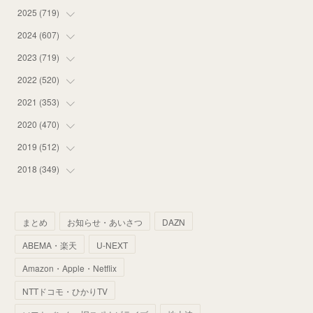
2025
(
719
(
14
)
)
(
55
)
2024
(
607
(
75
)
)
(
58
)
(
63
)
2023
(
719
(
51
)
)
(
58
)
(
57
)
(
48
)
2022
(
520
(
59
)
)
(
53
)
(
60
)
(
35
)
(
52
)
2021
(
353
(
65
)
)
(
59
)
(
62
)
(
51
)
(
55
)
(
44
)
2020
(
470
(
31
)
)
(
55
)
(
55
)
(
60
)
(
63
)
(
41
)
(
33
)
2019
(
512
(
34
)
)
(
67
)
(
61
)
(
59
)
(
53
)
(
43
)
(
34
)
(
32
)
2018
(
349
(
51
)
)
(
64
)
(
59
)
(
66
)
(
46
)
(
30
)
(
33
)
(
46
)
(
37
)
(
52
)
(
51
)
(
61
)
(
42
)
(
25
)
(
36
)
(
44
)
(
35
)
まとめ
お知らせ・あいさつ
DAZN
(
68
)
(
40
)
(
54
)
(
41
)
(
29
)
(
33
)
(
42
)
(
40
)
ABEMA・楽天
U-NEXT
(
60
)
(
50
)
(
56
)
(
33
)
(
25
)
(
53
)
(
50
)
(
39
)
Amazon・Apple・Netflix
(
42
)
(
58
)
(
56
)
(
38
)
(
32
)
(
41
)
(
34
)
(
42
)
NTTドコモ・ひかりTV
(
45
)
(
74
)
(
57
)
(
24
)
(
60
)
(
32
)
(
9
)