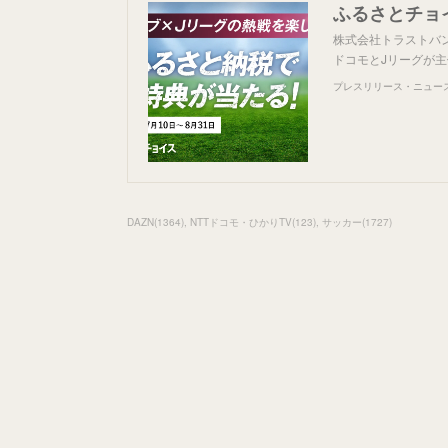
株式会社トラストバン
ドコモとJリーグが
プレスリリース・ニュースリ
DAZN
(
1364
)
NTTドコモ・ひかりTV
(
123
)
サッカー
(
1727
)