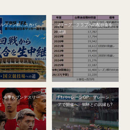
&ルヴァン杯、スカパ
Jリーグ、クラブへの配分金を
続
増額
A、今季もブンデスリー
F1バーレーンGP、マレーシ
信
アで開催へ。W杯との因縁も?