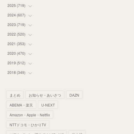
2025
(
719
(
12
)
)
(
55
)
2024
(
607
(
75
)
)
(
58
)
(
63
)
2023
(
719
(
51
)
)
(
58
)
(
57
)
(
48
)
2022
(
520
(
59
)
)
(
53
)
(
60
)
(
35
)
(
52
)
2021
(
353
(
65
)
)
(
59
)
(
62
)
(
51
)
(
55
)
(
44
)
2020
(
470
(
31
)
)
(
55
)
(
55
)
(
60
)
(
63
)
(
41
)
(
33
)
2019
(
512
(
34
)
)
(
67
)
(
61
)
(
59
)
(
53
)
(
43
)
(
34
)
(
32
)
2018
(
349
(
51
)
)
(
64
)
(
59
)
(
66
)
(
46
)
(
30
)
(
33
)
(
46
)
(
37
)
(
52
)
(
51
)
(
61
)
(
42
)
(
25
)
(
36
)
(
44
)
(
35
)
まとめ
お知らせ・あいさつ
DAZN
(
68
)
(
40
)
(
54
)
(
41
)
(
29
)
(
33
)
(
42
)
(
40
)
ABEMA・楽天
U-NEXT
(
60
)
(
50
)
(
56
)
(
33
)
(
25
)
(
53
)
(
50
)
(
39
)
Amazon・Apple・Netflix
(
42
)
(
58
)
(
56
)
(
38
)
(
32
)
(
41
)
(
34
)
(
42
)
NTTドコモ・ひかりTV
(
45
)
(
74
)
(
57
)
(
24
)
(
60
)
(
32
)
(
9
)