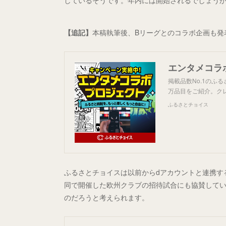
しているそうです。年内には開始されるでしょう
【追記】
本稿執筆後、Bリーグとのコラボ企画も発
掲載品数No.1のふ
万品目をご紹介。ク
ふるさとチョイス
ふるさとチョイスは以前からdアカウントと連携す
同で開催した欧州クラブの招待試合にも協賛してい
のだろうと考えられます。