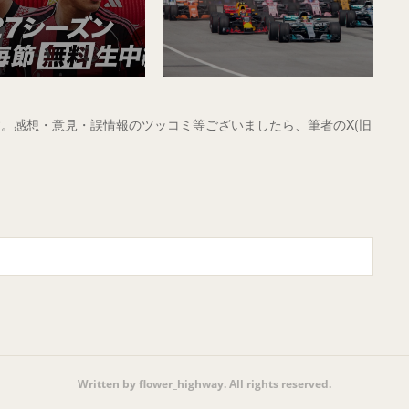
。感想・意見・誤情報のツッコミ等ございましたら、筆者のX(旧
Written by flower_highway. All rights reserved.