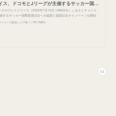
ふるさとチョイス、ドコモとJリーグが主催するサッカー国際親善試合への協賛と協賛記念キャンペーンを開始
クのプレスリリース（2024年7月10日 14時00分）ふるさとチョイス、
主催するサッカー国際親善試合への協賛と協賛記念キャンペーンを開始
リース配信シェアNo.1｜PR TIMES