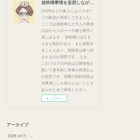
放映権事情を妄想しながらスポーツ中継を楽しむ
DAZNなどの参入によりスポー
ツの配信が充実してきました。
ここでは放映権など大人の事情
の話からスポーツ中継を勝手に
楽しみます。 放映権にはさま
ざまな制約があり、また移動す
ることもあり、視聴者は振り回
されるのが現実です。 なお、
このブログの内容は公開情報を
除いて基本的に筆者の推測およ
び妄想です。実際の契約内容は
当事者にしか知りえないことを
あらかじめご承知ください。
フォロー
アーカイブ
2026
(
417
)