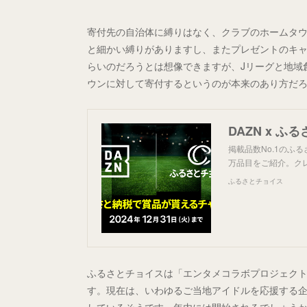
寄付先の自治体に縛りはなく、クラブのホームタ
と細かい縛りがありますし、またプレゼントのキ
らいのだろうとは想像できますが、Jリーグと地域
ウンに対して寄付するというのが本来のあり方だ
掲載品数No.1のふ
万品目をご紹介。ク
ふるさとチョイス
ふるさとチョイスは「エンタメコラボプロジェク
す。現在は、いわゆるご当地アイドルを応援する企