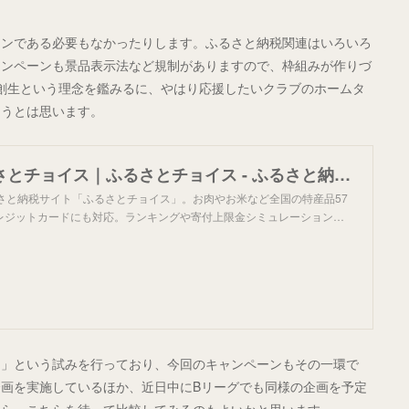
ウンである必要もなかったりします。ふるさと納税関連はいろいろ
ャンペーンも景品表示法など規制がありますので、枠組みが作りづ
創生という理念を鑑みるに、やはり応援したいクラブのホームタ
ろうとは思います。
DAZN x ふるさとチョイス｜ふるさとチョイス - ふるさと納税サイト
るさと納税サイト「ふるさとチョイス」。お肉やお米など全国の特産品57
レジットカードにも対応。ランキングや寄付上限金シミュレーション…
ト」という試みを行っており、今回のキャンペーンもその一環で
画を実施しているほか、近日中にBリーグでも同様の企画を予定