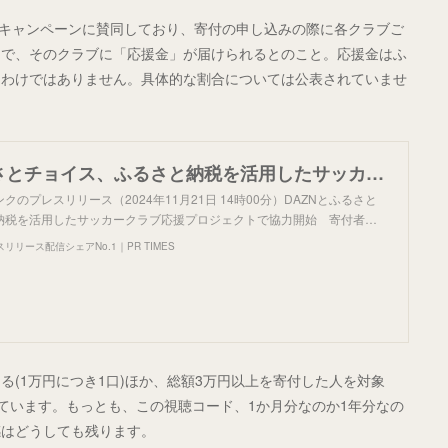
このキャンペーンに賛同しており、寄付の申し込みの際に各クラブご
とで、そのクラブに「応援金」が届けられるとのこと。応援金はふ
るわけではありません。具体的な割合については公表されていませ
DAZNとふるさとチョイス、ふるさと納税を活用したサッカークラブ応援プロジェクトで協力開始 寄付者が選ぶサッカークラブへの“応援金”で活動支援
のプレスリリース（2024年11月21日 14時00分）DAZNとふるさと
納税を活用したサッカークラブ応援プロジェクトで協力開始 寄付者…
リース配信シェアNo.1｜PR TIMES
(1万円につき1口)ほか、総額3万円以上を寄付した人を対象
いています。もっとも、この視聴コード、1か月分なのか1年分なの
感はどうしても残ります。