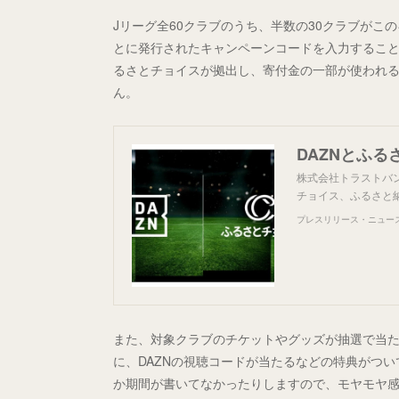
Jリーグ全60クラブのうち、半数の30クラブが
とに発行されたキャンペーンコードを入力するこ
るさとチョイスが拠出し、寄付金の一部が使われ
ん。
株式会社トラストバンク
チョイス、ふるさと
プレスリリース・ニュースリ
また、対象クラブのチケットやグッズが抽選で当たる
に、DAZNの視聴コードが当たるなどの特典がつ
か期間が書いてなかったりしますので、モヤモヤ