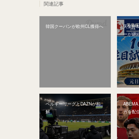
関連記事
韓国クーパンが欧州CL獲得へ
天皇杯
ーが継
ベルギーリーグとDAZNが和
ABEM
解
ガを配