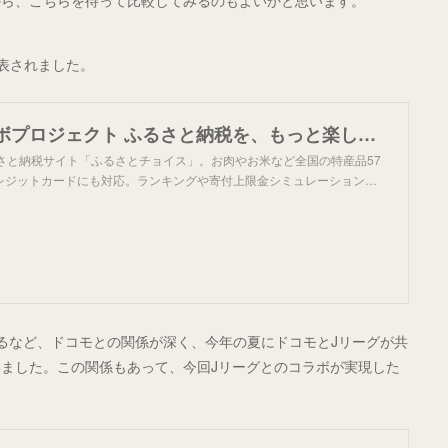
から、こちらを待って比較してみるのもよいかと思います。
表されました。
エンタメコラボプロジェクト ふるさと納税を、もっと楽しくもっと自由に｜ふるさとチョイス - ふるさと納税サイト
るさと納税サイト「ふるさとチョイス」。お肉やお米など全国の特産品57
レジットカードにも対応。ランキングや寄付上限金シミュレーション…
るなど、ドコモとの関係が深く、今年の夏にドコモとJリーグが共
ました。この関係もあって、今回Jリーグとのコラボが実現した