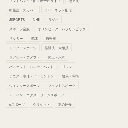
ソフトバンク・旧スポナビライブ
地上波
(
70
)
(
41
)
(
28
)
(
13
)
(
37
)
(
22
)
衛星波・スカパー
OTT・ネット配信
(
29
)
(
29
)
(
45
)
(
37
)
(
29
)
JSPORTS
NHK
ラジオ
(
33
)
(
49
)
(
59
)
(
32
)
スポーツ全般
オリンピック・パラリンピック
(
41
)
(
44
)
(
50
)
サッカー
野球
自転車
(
36
)
(
14
)
モータースポーツ
格闘技・大相撲
ラグビー・アメフト
陸上・水泳
バスケット・バレー・ハンド
ゴルフ
テニス・卓球・バドミントン
競馬・馬術
ウィンタースポーツ
マインドスポーツ
アーバン・エクストリームスポーツ
eスポーツ
クリケット
本の紹介