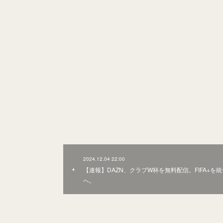
2024.12.04 22:00
【速報】DAZN、クラブW杯を無料配信。FIFA+を統
へ。