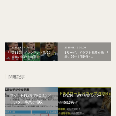
2025.03.17 00:00
2025.03.16 00:00
英BBC、イングランド除く3
Bリーグ、ドラフト概要を発
協会の試合を放送。
表。26年1月開催へ。
関連記事
フジ、F1効果でFODなど
DAZN、W杯視聴レポート
デジタル事業が増収
を公表