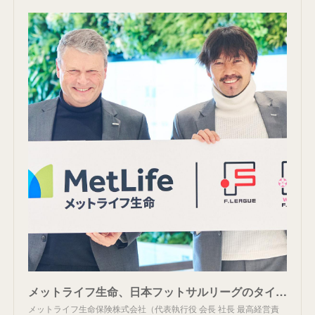
メットライフ生命、日本フットサルリーグのタイトルパートナーに就任 ともに歩み、地域社会の絆を強化する新しい挑戦へ - スポーツナビ
メットライフ生命保険株式会社（代表執行役 会長 社長 最高経営責