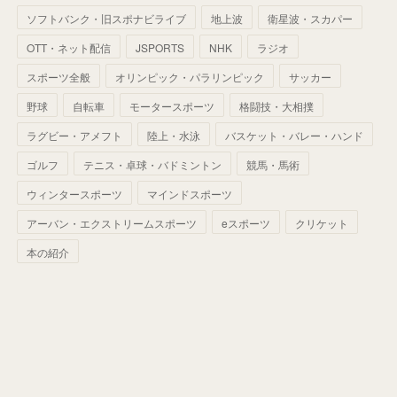
(
68
)
(
40
)
(
54
)
(
41
)
(
29
)
(
33
)
(
42
)
(
40
)
ソフトバンク・旧スポナビライブ
地上波
衛星波・スカパー
(
60
)
(
50
)
(
56
)
(
33
)
(
25
)
(
53
)
OTT・ネット配信
JSPORTS
NHK
ラジオ
(
50
)
(
39
)
(
42
)
スポーツ全般
(
58
)
オリンピック・パラリンピック
サッカー
(
56
)
(
38
)
(
32
)
(
41
)
(
34
)
(
42
)
野球
自転車
モータースポーツ
格闘技・大相撲
(
45
)
(
74
)
(
57
)
(
24
)
(
60
)
(
32
)
(
9
)
ラグビー・アメフト
陸上・水泳
バスケット・バレー・ハンド
(
70
)
(
41
)
(
28
)
(
13
)
(
37
)
(
22
)
ゴルフ
テニス・卓球・バドミントン
競馬・馬術
(
29
)
ウィンタースポーツ
(
29
)
マインドスポーツ
(
45
)
(
37
)
(
29
)
アーバン・エクストリームスポーツ
eスポーツ
クリケット
(
33
)
(
49
)
(
59
)
(
32
)
本の紹介
(
41
)
(
44
)
(
50
)
(
36
)
(
14
)