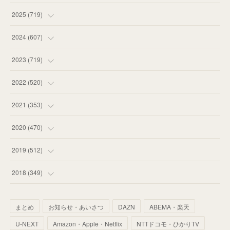
(
18
)
2025
(
719
)
(
55
)
(
75
)
2024
(
607
)
(
58
)
(
63
)
(
51
)
2023
(
719
)
(
58
)
(
57
)
(
48
)
(
59
)
2022
(
520
)
(
53
)
(
60
)
(
35
)
(
52
)
(
65
)
2021
(
353
)
(
59
)
(
62
)
(
51
)
(
55
)
(
44
)
(
31
)
2020
(
470
)
(
55
)
(
55
)
(
60
)
(
63
)
(
41
)
(
33
)
(
34
)
2019
(
512
)
(
67
)
(
61
)
(
59
)
(
53
)
(
43
)
(
34
)
(
32
)
(
51
)
2018
(
349
)
(
64
)
(
59
)
(
66
)
(
46
)
(
30
)
(
33
)
(
46
)
(
37
)
まとめ
お知らせ・あいさつ
DAZN
ABEMA・楽天
(
52
)
(
51
)
(
61
)
(
42
)
(
25
)
(
36
)
(
44
)
(
35
)
U-NEXT
Amazon・Apple・Netflix
NTTドコモ・ひかりTV