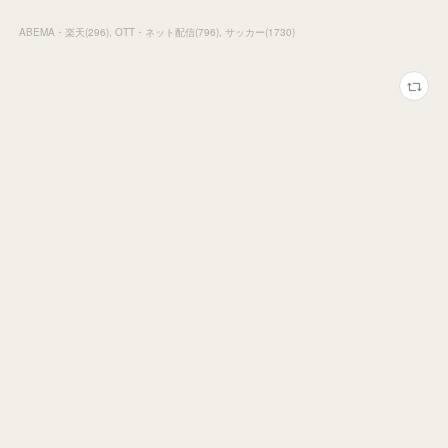
ABEMA・楽天
(
296
)
OTT・ネット配信
(
796
)
サッカー
(
1730
)