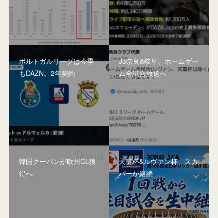
ポルトガルリーグは今季
J3奈良&岐阜、ホームゲー
もDAZN。2年契約
ム全試合放送へ
韓国クーパンが欧州CL獲
天皇杯&ルヴァン杯、スカ
得へ
パーが継続