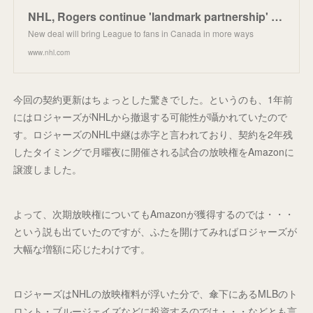
NHL, Rogers continue 'landmark partnership' with 12-year media rights agreement | NHL.com
New deal will bring League to fans in Canada in more ways
www.nhl.com
今回の契約更新はちょっとした驚きでした。というのも、1年前
にはロジャーズがNHLから撤退する可能性が囁かれていたので
す。ロジャーズのNHL中継は赤字と言われており、契約を2年残
したタイミングで月曜夜に開催される試合の放映権をAmazonに
譲渡しました。
よって、次期放映権についてもAmazonが獲得するのでは・・・
という説も出ていたのですが、ふたを開けてみればロジャーズが
大幅な増額に応じたわけです。
ロジャーズはNHLの放映権料が浮いた分で、傘下にあるMLBのト
ロント・ブルージェイズなどに投資するのでは・・・などとも言