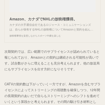
Amazon、カナダでNHLの放映権獲得。
カナダの大手通信会社であるロジャース・コミュニケーションズ
は、自らが保有するNHLの放映権についてAmazonと契約を結ん…
放映権事情を妄想しながらスポーツ中継を楽しむ
次期契約では、広い範囲でのサブライセンスが認められていると
報じられており、Amazonとの契約は継続される可能性が高いで
す。試合数がさらに増えることも充分考えられます。他の放送局
にもサブライセンスを出す方針になりそうです。
CATVの契約数は下がっていく一方ですが、Amazonを含むサブラ
イセンスによってストリーミングの視聴数を確保しつつ、12年間
の長期契約のあいだで自らもストリーミングへのシフトを進めて
いくという算段かと考えられます。その間の駆け引き材料とし