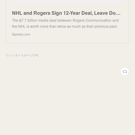
NHL and Rogers Sign 12-Year Deal, Leave Door Open for Amazon, BCE
The $7.7 billion media deal between Rogers Communication and
the NHL is worth more than twice as much as their previous pact.
Sportico.com
ウィンタースポーツ
(
74
)