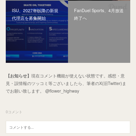
ISU、2027年以降の新規
FanDuel Sports、4月放送
代理店を募集開始
終了へ
【お知らせ】
現在コメント機能が使えない状態です。感想・意
見・誤情報のツッコミ等ございましたら、筆者のX(旧Twitter)ま
でお願い致します。 @flower_highway
0
コメント