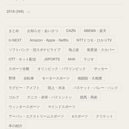
(
67
)
(
61
)
(
59
)
(
53
)
(
43
)
(
34
)
(
32
)
(
51
)
2018
(
349
)
(
64
)
(
59
)
(
66
)
(
46
)
(
30
)
(
33
)
(
46
)
(
37
)
まとめ
お知らせ・あいさつ
DAZN
ABEMA・楽天
(
52
)
(
51
)
(
61
)
(
42
)
(
25
)
(
36
)
(
44
)
(
35
)
U-NEXT
Amazon・Apple・Netflix
NTTドコモ・ひかりTV
(
68
)
(
40
)
(
54
)
(
41
)
(
29
)
(
33
)
(
42
)
(
40
)
ソフトバンク・旧スポナビライブ
地上波
衛星波・スカパー
(
60
)
(
50
)
(
56
)
(
33
)
(
25
)
(
53
)
OTT・ネット配信
JSPORTS
NHK
ラジオ
(
50
)
(
39
)
(
42
)
スポーツ全般
(
58
)
オリンピック・パラリンピック
サッカー
(
56
)
(
38
)
(
32
)
(
41
)
(
34
)
(
42
)
野球
自転車
モータースポーツ
格闘技・大相撲
(
45
)
(
74
)
(
57
)
(
24
)
(
60
)
(
32
)
(
9
)
ラグビー・アメフト
陸上・水泳
バスケット・バレー・ハンド
(
70
)
(
41
)
(
28
)
(
13
)
(
37
)
(
22
)
ゴルフ
テニス・卓球・バドミントン
競馬・馬術
(
29
)
ウィンタースポーツ
(
29
)
マインドスポーツ
(
45
)
(
37
)
(
29
)
アーバン・エクストリームスポーツ
eスポーツ
クリケット
(
33
)
(
49
)
(
59
)
(
32
)
本の紹介