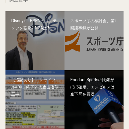
Disney+、ESPNのコンテ
スポーツ庁の検討会、第1
ンツを強化? NBAは?
回議事録が公開
【追記あり】「レッドブ
Fanduel Sportsの閉鎖が
ル400」終了と大倉山改修
ほぼ確定。エンゼルスは
工事
傘下局を買収