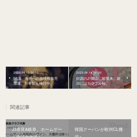
2025.04.15 00:10
2025.04.14 00:00
MLS、海外への放映権販売
好調のJ1岡山に蝗襲来。新
加速。秋春制も検討中。
潟にはカラフル蝗。
関連記事
J3奈良&岐阜、ホームゲー
韓国クーパンが欧州CL獲
ム全試合放送へ
得へ