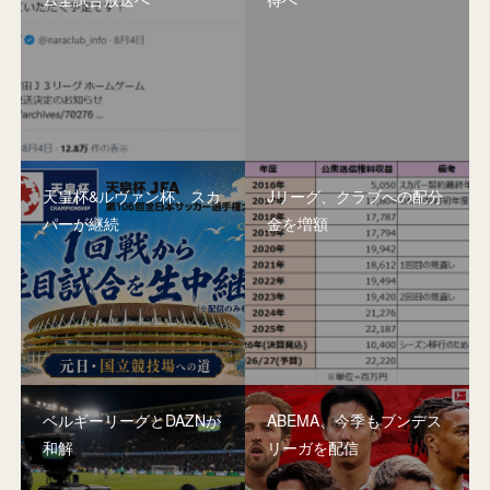
天皇杯&ルヴァン杯、スカ
Jリーグ、クラブへの配分
パーが継続
金を増額
ベルギーリーグとDAZNが
ABEMA、今季もブンデス
和解
リーガを配信