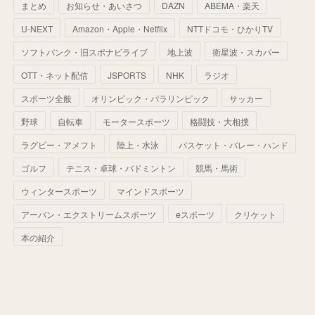
まとめ
お知らせ・あいさつ
DAZN
ABEMA・楽天
(
52
)
(
51
)
(
61
)
(
42
)
(
25
)
(
36
)
(
44
)
(
35
)
U-NEXT
Amazon・Apple・Netflix
NTTドコモ・ひかりTV
(
68
)
(
40
)
(
54
)
(
41
)
(
29
)
(
33
)
(
42
)
(
40
)
ソフトバンク・旧スポナビライブ
地上波
衛星波・スカパー
(
60
)
(
50
)
(
56
)
(
33
)
(
25
)
(
53
)
OTT・ネット配信
JSPORTS
NHK
ラジオ
(
50
)
(
39
)
(
42
)
スポーツ全般
(
58
)
オリンピック・パラリンピック
サッカー
(
56
)
(
38
)
(
32
)
(
41
)
(
34
)
(
42
)
野球
自転車
モータースポーツ
格闘技・大相撲
(
45
)
(
74
)
(
57
)
(
24
)
(
60
)
(
32
)
(
9
)
ラグビー・アメフト
陸上・水泳
バスケット・バレー・ハンド
(
70
)
(
41
)
(
28
)
(
13
)
(
37
)
(
22
)
ゴルフ
テニス・卓球・バドミントン
競馬・馬術
(
29
)
ウィンタースポーツ
(
29
)
マインドスポーツ
(
45
)
(
37
)
(
29
)
アーバン・エクストリームスポーツ
eスポーツ
クリケット
(
33
)
(
49
)
(
59
)
(
32
)
本の紹介
(
41
)
(
44
)
(
50
)
(
36
)
(
14
)