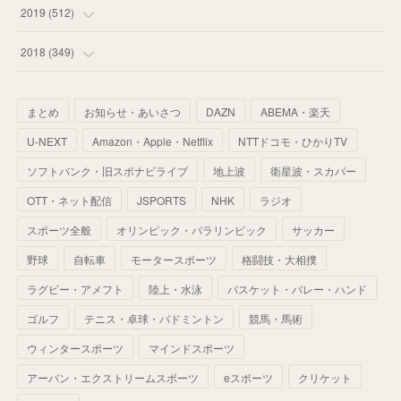
(
55
)
(
55
)
(
60
)
(
63
)
(
41
)
(
33
)
(
34
)
2019
(
512
)
(
67
)
(
61
)
(
59
)
(
53
)
(
43
)
(
34
)
(
32
)
(
51
)
2018
(
349
)
(
64
)
(
59
)
(
66
)
(
46
)
(
30
)
(
33
)
(
46
)
(
37
)
まとめ
お知らせ・あいさつ
DAZN
ABEMA・楽天
(
52
)
(
51
)
(
61
)
(
42
)
(
25
)
(
36
)
(
44
)
(
35
)
U-NEXT
Amazon・Apple・Netflix
NTTドコモ・ひかりTV
(
68
)
(
40
)
(
54
)
(
41
)
(
29
)
(
33
)
(
42
)
(
40
)
ソフトバンク・旧スポナビライブ
地上波
衛星波・スカパー
(
60
)
(
50
)
(
56
)
(
33
)
(
25
)
(
53
)
OTT・ネット配信
JSPORTS
NHK
ラジオ
(
50
)
(
39
)
(
42
)
スポーツ全般
(
58
)
オリンピック・パラリンピック
サッカー
(
56
)
(
38
)
(
32
)
(
41
)
(
34
)
(
42
)
野球
自転車
モータースポーツ
格闘技・大相撲
(
45
)
(
74
)
(
57
)
(
24
)
(
60
)
(
32
)
(
9
)
ラグビー・アメフト
陸上・水泳
バスケット・バレー・ハンド
(
70
)
(
41
)
(
28
)
(
13
)
(
37
)
(
22
)
ゴルフ
テニス・卓球・バドミントン
競馬・馬術
(
29
)
ウィンタースポーツ
(
29
)
マインドスポーツ
(
45
)
(
37
)
(
29
)
アーバン・エクストリームスポーツ
eスポーツ
クリケット
(
33
)
(
49
)
(
59
)
(
32
)