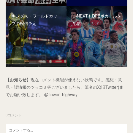
キングス・ワールドカッ
U-NEXTもDFBポカールを
プの配信予定
配信
【お知らせ】
現在コメント機能が使えない状態です。感想・意
見・誤情報のツッコミ等ございましたら、筆者のX(旧Twitter)ま
でお願い致します。 @flower_highway
0
コメント