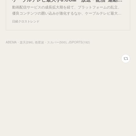
動画配信サービスの成長拡大期を経て、プラットフォームの乱立、
優良コンテンツの囲い込みが激化するなか、ケーブルテレビ最大…
日経クロストレンド
ABEMA・楽天
(
296
)
衛星波・スカパー
(
500
)
JSPORTS
(
192
)