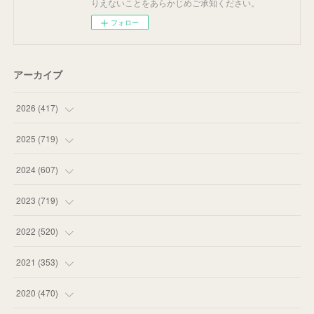
りえないことをあらかじめご承知ください。
フォロー
アーカイブ
2026
(
417
)
(
12
)
2025
(
719
)
(
55
)
(
75
)
2024
(
607
)
(
58
)
(
63
)
(
51
)
2023
(
719
)
(
58
)
(
57
)
(
48
)
(
59
)
2022
(
520
)
(
53
)
(
60
)
(
35
)
(
52
)
(
65
)
2021
(
353
)
(
59
)
(
62
)
(
51
)
(
55
)
(
44
)
(
31
)
2020
(
470
)