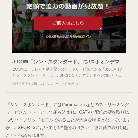
J:COM「シン・スタンダード」にJスポオンデマンド追加。
J:COMは、テレビと動画配信のセットサービスである「J:COM TV
シン・スタンダード」に、J SPORTSオンデマンドを追加したと…
放映権事情を妄想しながらスポーツ中継を楽しむ
「シン・スタンダード」にはParamount+などのストリーミング
サービスがセットとして組み込まれ、CATVと配信の壁を取り払
ったハイブリッドモデルであることが大きな特徴となっています
が、J SPORTSにおいても4の壁を取り払い、総力戦で取り組む
ことが求められます。