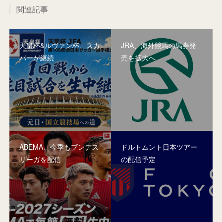
関連記事
天皇杯&ルヴァン杯、スカ
JRA、海外競馬の馬券発
パーが継続
売を拡大へ
ABEMA、今季もブンデス
ドルトムント日本ツアー
リーガを配信
の配信予定