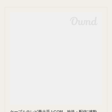
ケーブルテレビ最大手J:COM 放送・配信“連動”戦略の新しい狙い