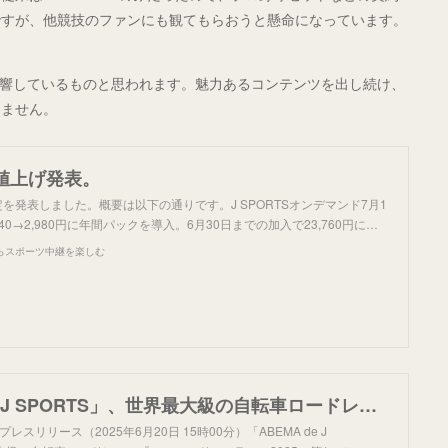
ですが、他競技のファンにも観てもらおうと懸命になっています。
が影響しているものと思われます。魅力あるコンテンツを出し続け、
えません。
が値上げ発表。
改定を発表しました。概要は以下の通りです。J SPORTSオンデマンド7月1
40→2,980円に年間パックを導入。6月30日までの加入で23,760円に…
らスポーツ中継を楽しむ
「ABEMA de J SPORTS」、世界最大級の自転車ロードレース『ツール・ド・フランス2025』第1ステージ、第7ステージを無料生中継決定
プレスリリース（2025年6月20日 15時00分）「ABEMA de J