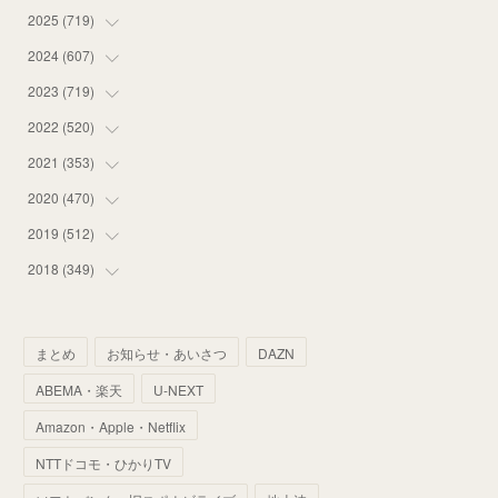
2025
(
719
(
14
)
)
(
55
)
2024
(
607
(
75
)
)
(
58
)
(
63
)
2023
(
719
(
51
)
)
(
58
)
(
57
)
(
48
)
2022
(
520
(
59
)
)
(
53
)
(
60
)
(
35
)
(
52
)
2021
(
353
(
65
)
)
(
59
)
(
62
)
(
51
)
(
55
)
(
44
)
2020
(
470
(
31
)
)
(
55
)
(
55
)
(
60
)
(
63
)
(
41
)
(
33
)
2019
(
512
(
34
)
)
(
67
)
(
61
)
(
59
)
(
53
)
(
43
)
(
34
)
(
32
)
2018
(
349
(
51
)
)
(
64
)
(
59
)
(
66
)
(
46
)
(
30
)
(
33
)
(
46
)
(
37
)
(
52
)
(
51
)
(
61
)
(
42
)
(
25
)
(
36
)
(
44
)
(
35
)
まとめ
お知らせ・あいさつ
DAZN
(
68
)
(
40
)
(
54
)
(
41
)
(
29
)
(
33
)
(
42
)
(
40
)
ABEMA・楽天
U-NEXT
(
60
)
(
50
)
(
56
)
(
33
)
(
25
)
(
53
)
(
50
)
(
39
)
Amazon・Apple・Netflix
(
42
)
(
58
)
(
56
)
(
38
)
(
32
)
(
41
)
(
34
)
(
42
)
NTTドコモ・ひかりTV
(
45
)
(
74
)
(
57
)
(
24
)
(
60
)
(
32
)
(
9
)