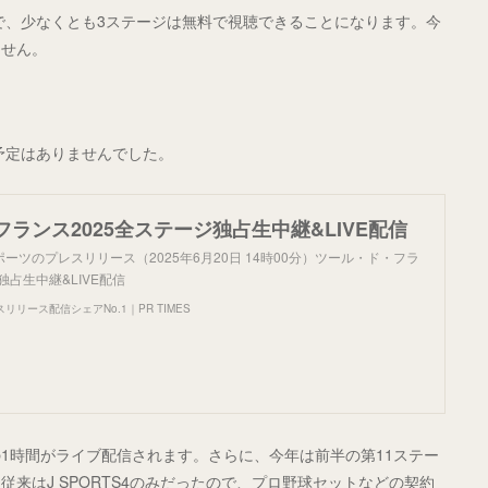
すので、少なくとも3ステージは無料で視聴できることになります。今
ません。
予定はありませんでした。
ランス2025全ステージ独占生中継&LIVE配信
ーツのプレスリリース（2025年6月20日 14時00分）ツール・ド・フラ
独占生中継&LIVE配信
リース配信シェアNo.1｜PR TIMES
初の1時間がライブ配信されます。さらに、今年は前半の第11ステー
。従来はJ SPORTS4のみだったので、プロ野球セットなどの契約