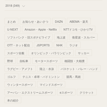
(
67
)
(
61
)
(
59
)
(
53
)
(
43
)
(
34
)
(
32
)
(
51
)
2018
(
349
)
(
64
)
(
59
)
(
66
)
(
46
)
(
30
)
(
33
)
(
46
)
(
37
)
まとめ
お知らせ・あいさつ
DAZN
ABEMA・楽天
(
52
)
(
51
)
(
61
)
(
42
)
(
25
)
(
36
)
(
44
)
(
35
)
U-NEXT
Amazon・Apple・Netflix
NTTドコモ・ひかりTV
(
68
)
(
40
)
(
54
)
(
41
)
(
29
)
(
33
)
(
42
)
(
40
)
ソフトバンク・旧スポナビライブ
地上波
衛星波・スカパー
(
60
)
(
50
)
(
56
)
(
33
)
(
25
)
(
53
)
OTT・ネット配信
JSPORTS
NHK
ラジオ
(
50
)
(
39
)
(
42
)
スポーツ全般
(
58
)
オリンピック・パラリンピック
サッカー
(
56
)
(
38
)
(
32
)
(
41
)
(
34
)
(
42
)
野球
自転車
モータースポーツ
格闘技・大相撲
(
45
)
(
74
)
(
57
)
(
24
)
(
60
)
(
32
)
(
9
)
ラグビー・アメフト
陸上・水泳
バスケット・バレー・ハンド
(
70
)
(
41
)
(
28
)
(
13
)
(
37
)
(
22
)
ゴルフ
テニス・卓球・バドミントン
競馬・馬術
(
29
)
ウィンタースポーツ
(
29
)
マインドスポーツ
(
45
)
(
37
)
(
29
)
アーバン・エクストリームスポーツ
eスポーツ
クリケット
(
33
)
(
49
)
(
59
)
(
32
)
本の紹介
(
41
)
(
44
)
(
50
)