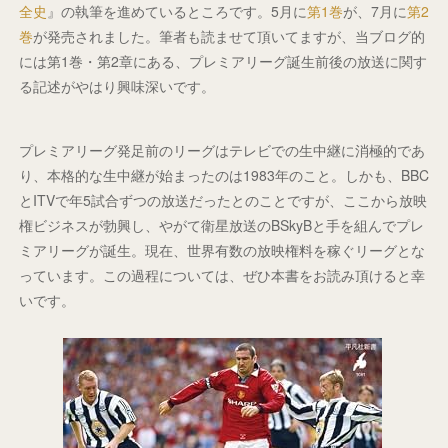
全史
』の執筆を進めているところです。5月に
第1巻
が、7月に
第2
巻
が発売されました。筆者も読ませて頂いてますが、当ブログ的
には第1巻・第2章にある、プレミアリーグ誕生前後の放送に関す
る記述がやはり興味深いです。
プレミアリーグ発足前のリーグはテレビでの生中継に消極的であ
り、本格的な生中継が始まったのは1983年のこと。しかも、BBC
とITVで年5試合ずつの放送だったとのことですが、ここから放映
権ビジネスが勃興し、やがて衛星放送のBSkyBと手を組んでプレ
ミアリーグが誕生。現在、世界有数の放映権料を稼ぐリーグとな
っています。この過程については、ぜひ本書をお読み頂けると幸
いです。