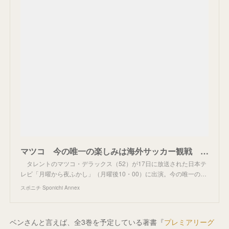
マツコ 今の唯一の楽しみは海外サッカー観戦 「見るのが楽しみでしょうがない」選手明かす - スポニチ Sponichi Annex 芸能
タレントのマツコ・デラックス（52）が17日に放送された日本テ
レビ「月曜から夜ふかし」（月曜後10・00）に出演。今の唯一の…
スポニチ Sponichi Annex
ベンさんと言えば、全3巻を予定している著書『
プレミアリーグ