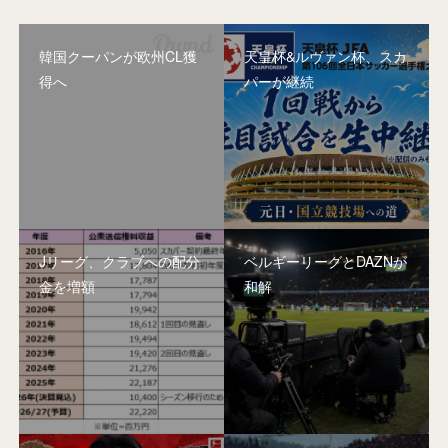
韓国クーパンが欧州CL獲
天皇杯&ルヴァン杯、スカ
得へ
パーが継続
Jリーグ、クラブへの配分
ベルギーリーグとDAZNが
金を増額
和解