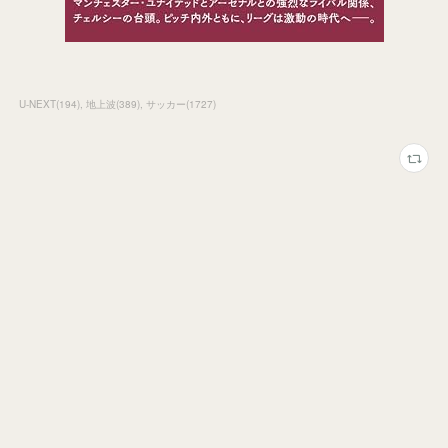
U-NEXT
(
194
)
地上波
(
389
)
サッカー
(
1727
)