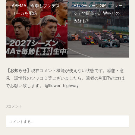
ABEMA、今季もブンデス
F1バーレーンGP、マレー
リーガを配信
シアで開催へ。W杯との
因縁も?
【お知らせ】
現在コメント機能が使えない状態です。感想・意
見・誤情報のツッコミ等ございましたら、筆者のX(旧Twitter)ま
でお願い致します。 @flower_highway
0
コメント