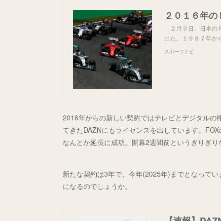
２月９日、日本のＦ
出た。１９８７年か
スポーツナビ
2016年からの新しい契約ではテレビとデジタルの
てきたDAZNにもライセンスを出しています。FO
なんとか延長に成功。開幕2週間前というぎりぎり
新たな契約は3年で、今年(2025年)までとなっ
になるのでしょうか。
【速報】DAZ