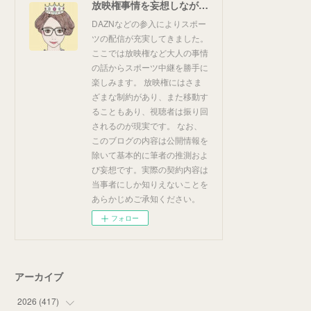
放映権事情を妄想しながらスポーツ中継を楽しむ
DAZNなどの参入によりスポー
ツの配信が充実してきました。
ここでは放映権など大人の事情
の話からスポーツ中継を勝手に
楽しみます。 放映権にはさま
ざまな制約があり、また移動す
ることもあり、視聴者は振り回
されるのが現実です。 なお、
このブログの内容は公開情報を
除いて基本的に筆者の推測およ
び妄想です。実際の契約内容は
当事者にしか知りえないことを
あらかじめご承知ください。
フォロー
アーカイブ
2026
(
417
)