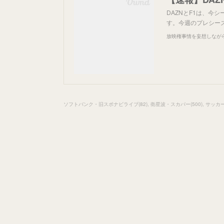
DAZNとF1は、今
す。今週のプレシー
放映権事情を妄想しなが
ソフトバンク・旧スポナビライブ
(
82
)
衛星波・スカパー
(
500
)
サッカ