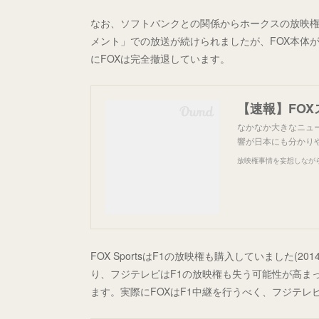
なお、ソフトバンクとの関係からホークスの放映権は残
メント」での放送が続けられましたが、FOX本体が
にFOXは完全撤退しています。
【速報】FO
なかなか大きなニュー
響が日本にも分かり
放映権事情を妄想しなが
FOX SportsはF1の放映権も購入していました(2
り、フジテレビはF1の放映権も失う可能性が高ま
ます。実際にFOXはF1中継を行うべく、フジテ