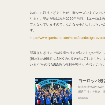
以前にも取り上げましたが、昨シーズンまでスカパー
ります。契約が結ばれた2020年当時、1ユーロは約
プとなっていますので、なかなか手が出しづらい
す。
https://www.sportspro.com/news/bundesliga-overse
開幕ぎりぎりまで放映権の行方が決まらない例として
(日本戦の9日前)にNHKでの放送が決定しました。
います(その後ABEMAも権利を獲得)。今後もこ
株式会社WOWOWは、
州選手権」を放送・
WOWOW