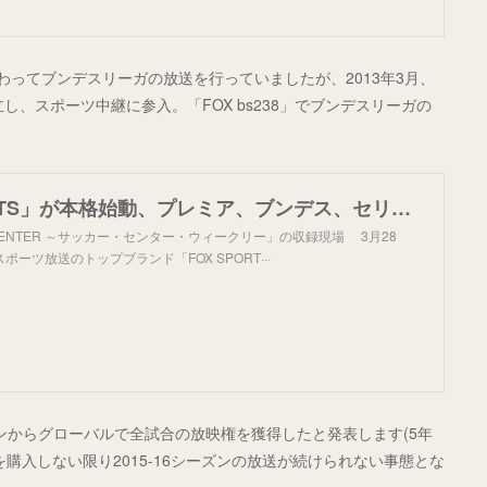
Sに替わってブンデスリーガの放送を行っていましたが、2013年3月、
設立し、スポーツ中継に参入。「FOX bs238」でブンデスリーガの
「FOX SPORTS」が本格始動、プレミア、ブンデス、セリエAなどを放送 | サッカーキング
CENTER ～サッカー・センター・ウィークリー」の収録現場 3月28
ーツ放送のトップブランド「FOX SPORT···
16シーズンからグローバルで全試合の放映権を獲得したと発表します(5年
購入しない限り2015-16シーズンの放送が続けられない事態とな