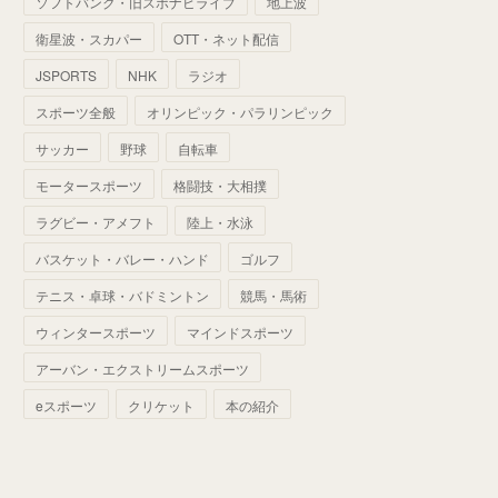
ソフトバンク・旧スポナビライブ
地上波
(
70
)
(
41
)
(
28
)
(
13
)
(
37
)
(
22
)
衛星波・スカパー
OTT・ネット配信
(
29
)
(
29
)
(
45
)
(
37
)
(
29
)
JSPORTS
NHK
ラジオ
(
33
)
(
49
)
(
59
)
(
32
)
スポーツ全般
オリンピック・パラリンピック
(
41
)
(
44
)
(
50
)
サッカー
野球
自転車
(
36
)
(
14
)
モータースポーツ
格闘技・大相撲
ラグビー・アメフト
陸上・水泳
バスケット・バレー・ハンド
ゴルフ
テニス・卓球・バドミントン
競馬・馬術
ウィンタースポーツ
マインドスポーツ
アーバン・エクストリームスポーツ
eスポーツ
クリケット
本の紹介