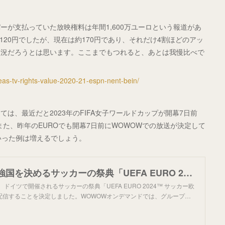
が支払っていた放映権料は年間1,600万ユーロという報道があ
120円でしたが、現在は約170円であり、それだけ4割ほどのアッ
状況だろうとは思います。ここまでもつれると、あとは我慢比べで
as-tv-rights-value-2020-21-espn-nent-bein/
は、最近だと2023年のFIFA女子ワールドカップが開幕7日前
また、昨年のEUROでも開幕7日前にWOWOWでの放送が決定して
ういった例は増えるでしょう。
ヨーロッパ最強国を決めるサッカーの祭典「UEFA EURO 2024™ サッカー欧州選手権」の放送・配信が決定 | ニュース | 株式会社WOWOW
ドイツで開催されるサッカーの祭典「UEFA EURO 2024™ サッカー欧
配信することを決定しました。WOWOWオンデマンドでは、グループ…