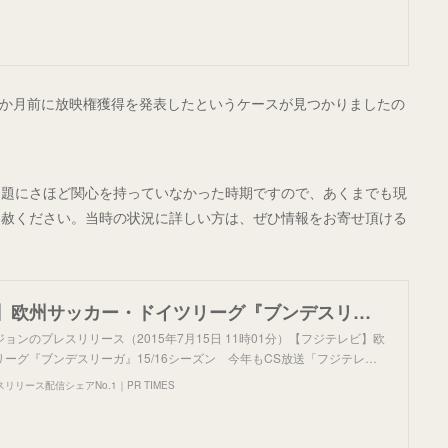
幕1か月前に放映権獲得を発表したというケースが見つかりましたの
問題にさほど関心を持っていなかった時期ですので、あくまでも現
容赦ください。当時の状況に詳しい方は、ぜひ情報をお寄せ頂ける
【フジテレビ】欧州サッカー・ドイツリーグ『ブンデスリーガ』15/16シーズン 今年もCS放送「フジテレビNEXT」にて放送決定！
ョンのプレスリリース（2015年7月15日 11時01分）【フジテレビ】欧
ーグ『ブンデスリーガ』15/16シーズン 今年もCS放送「フジテレ…
リース配信シェアNo.1｜PR TIMES