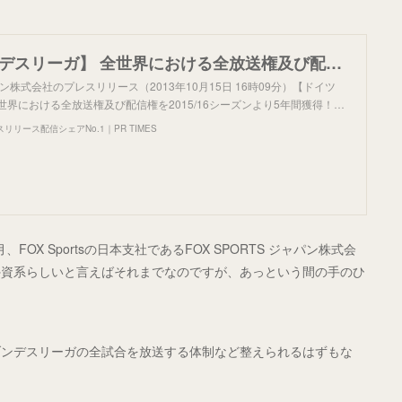
【ドイツ ブンデスリーガ】 全世界における全放送権及び配信権を2015/16シーズンより5年間獲得！
ジャパン株式会社のプレスリリース（2013年10月15日 16時09分）【ドイツ
世界における全放送権及び配信権を2015/16シーズンより5年間獲得！…
リース配信シェアNo.1｜PR TIMES
OX Sportsの日本支社であるFOX SPORTS ジャパン株式会
外資系らしいと言えばそれまでなのですが、あっという間の手のひ
ブンデスリーガの全試合を放送する体制など整えられるはずもな