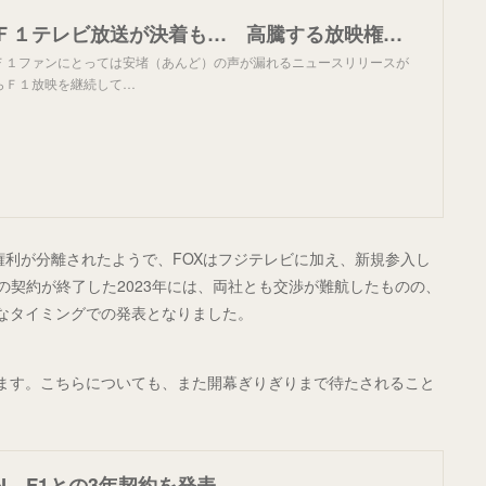
２０１６年のＦ１テレビ放送が決着も… 高騰する放映権は頭痛の種？ - スポーツナビ
１ファンにとっては安堵（あんど）の声が漏れるニュースリリースが
らＦ１放映を継続して…
権利が分離されたようで、FOXはフジテレビに加え、新規参入し
Xの契約が終了した2023年には、両社とも交渉が難航したものの、
なタイミングでの発表となりました。
ています。こちらについても、また開幕ぎりぎりまで待たされること
N、F1との3年契約を発表。