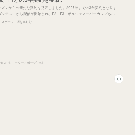
シーズンからの新たな契約を発表しました。2025年までの3年契約となりま
ズンテストから配信が開始され、F2・F3・ポルシェスーパーカップも…
らスポーツ中継を楽しむ
ー
(
1727
)
モータースポーツ
(
289
)