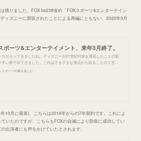
りました。FOX bs238改め「FOXスポーツ&エンターテイン
ディズニーに買収されたことによる再編にともない、2020年3月
Xスポーツ&エンターテイメント、来年3月終了。
スが入ってきましたね。ディズニーが21世紀FOXを買収したことの影
やすい形で出てきました。これはさまざまな視点から語ることのでき…
らスポーツ中継を楽しむ
014年10月に発表)。こちらは2016年からの7年契約です。これによ
っていたのですが、こちらもFOXの自滅により防衛に成功してい
レビの出演者にも声をかけていたとされます。