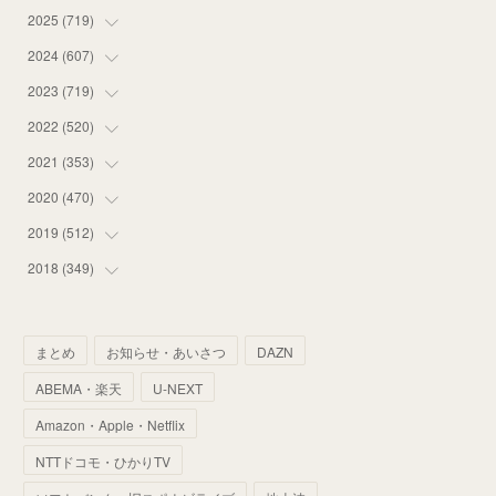
2025
(
719
(
12
)
)
(
55
)
2024
(
607
(
75
)
)
(
58
)
(
63
)
2023
(
719
(
51
)
)
(
58
)
(
57
)
(
48
)
2022
(
520
(
59
)
)
(
53
)
(
60
)
(
35
)
(
52
)
2021
(
353
(
65
)
)
(
59
)
(
62
)
(
51
)
(
55
)
(
44
)
2020
(
470
(
31
)
)
(
55
)
(
55
)
(
60
)
(
63
)
(
41
)
(
33
)
2019
(
512
(
34
)
)
(
67
)
(
61
)
(
59
)
(
53
)
(
43
)
(
34
)
(
32
)
2018
(
349
(
51
)
)
(
64
)
(
59
)
(
66
)
(
46
)
(
30
)
(
33
)
(
46
)
(
37
)
(
52
)
(
51
)
(
61
)
(
42
)
(
25
)
(
36
)
(
44
)
(
35
)
まとめ
お知らせ・あいさつ
DAZN
(
68
)
(
40
)
(
54
)
(
41
)
(
29
)
(
33
)
(
42
)
(
40
)
ABEMA・楽天
U-NEXT
(
60
)
(
50
)
(
56
)
(
33
)
(
25
)
(
53
)
(
50
)
(
39
)
Amazon・Apple・Netflix
(
42
)
(
58
)
(
56
)
(
38
)
(
32
)
(
41
)
(
34
)
(
42
)
NTTドコモ・ひかりTV
(
45
)
(
74
)
(
57
)
(
24
)
(
60
)
(
32
)
(
9
)