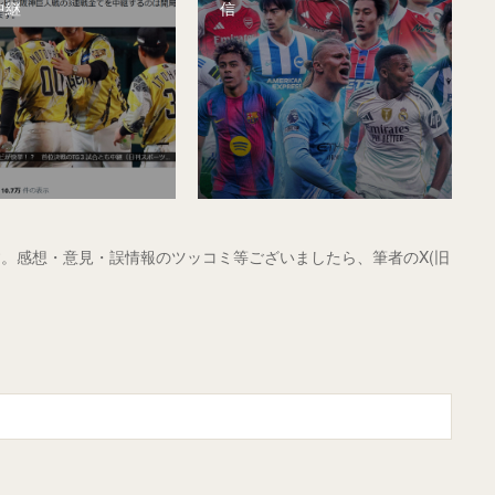
中継
信
。感想・意見・誤情報のツッコミ等ございましたら、筆者のX(旧