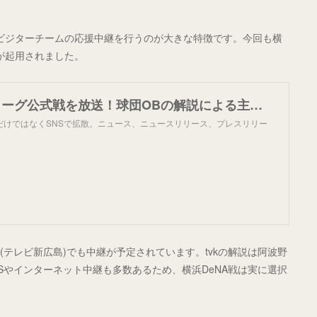
でビジターチームの応援中継を行うのが大きな特徴です。今回も横
が起用されました。
BS12がセ・リーグ公式戦を放送！球団OBの解説による主・副音声でお届け！ 8/19「横浜DeNAベイスターズvs.広島東洋カープ」 BS12プロ野球中継2025
だけではなくSNSで拡散。ニュース、ニュースリリース、プレスリリー
S(テレビ新広島)でも中継が予定されています。tvkの解説は阿波野
Sやインターネット中継も多数あるため、横浜DeNA戦は実に選択