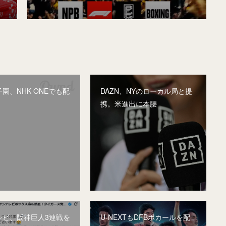
園、NHK ONEでも配
DAZN、NYのローカル局と提
携。米進出に本腰
レビ、阪神巨人3連戦を
U-NEXTもDFBポカールを配