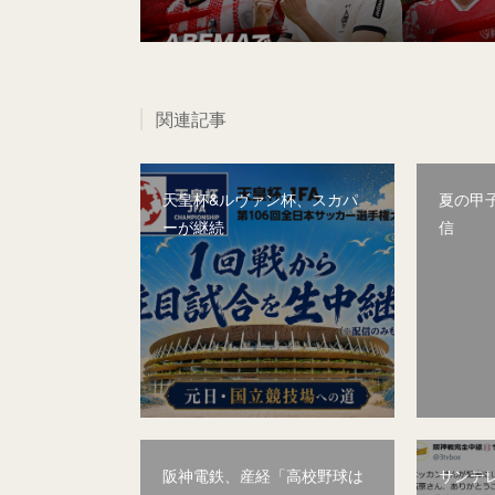
関連記事
天皇杯&ルヴァン杯、スカパ
夏の甲子
ーが継続
信
阪神電鉄、産経「高校野球は
サンテ