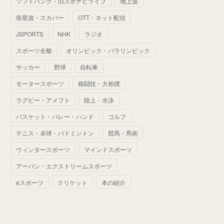
ソフトバンク・旧スポナビライブ
地上波
(
70
)
(
41
)
(
28
)
(
13
)
(
37
)
(
22
)
衛星波・スカパー
OTT・ネット配信
(
29
)
(
29
)
(
45
)
(
37
)
(
29
)
JSPORTS
NHK
ラジオ
(
33
)
(
49
)
(
59
)
(
32
)
スポーツ全般
オリンピック・パラリンピック
(
41
)
(
44
)
(
50
)
サッカー
野球
自転車
(
36
)
(
14
)
モータースポーツ
格闘技・大相撲
ラグビー・アメフト
陸上・水泳
バスケット・バレー・ハンド
ゴルフ
テニス・卓球・バドミントン
競馬・馬術
ウィンタースポーツ
マインドスポーツ
アーバン・エクストリームスポーツ
eスポーツ
クリケット
本の紹介