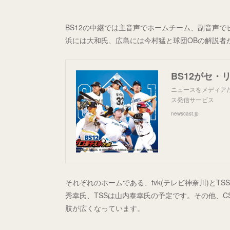
BS12の中継では主音声でホームチーム、副音声
浜には大和氏、広島には今村猛と球団OBの解説者
ニュースをメディア
ス発信サービス
newscast.jp
それぞれのホームである、tvk(テレビ神奈川)とTS
秀幸氏、TSSは山内泰幸氏の予定です。その他、C
肢が広くなっています。