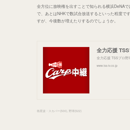
全方位に放映権を出すことで知られる横浜DeNAでは
で、あとはNHKで数試合放送するといった程度で
すが、今後数が増えたりするのでしょうか。
全力応援 TS
全力応援 TSSプロ野
www.tss-tv.co.jp
衛星波・スカパー
(
500
)
野球
(
522
)