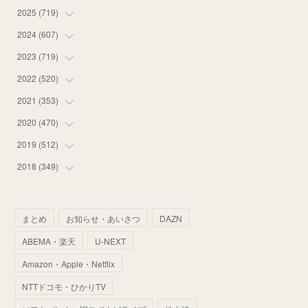
2025
(
719
(
16
)
)
(
55
)
2024
(
607
(
75
)
)
(
58
)
(
63
)
2023
(
719
(
51
)
)
(
58
)
(
57
)
(
48
)
2022
(
520
(
59
)
)
(
53
)
(
60
)
(
35
)
(
52
)
2021
(
353
(
65
)
)
(
59
)
(
62
)
(
51
)
(
55
)
(
44
)
2020
(
470
(
31
)
)
(
55
)
(
55
)
(
60
)
(
63
)
(
41
)
(
33
)
2019
(
512
(
34
)
)
(
67
)
(
61
)
(
59
)
(
53
)
(
43
)
(
34
)
(
32
)
2018
(
349
(
51
)
)
(
64
)
(
59
)
(
66
)
(
46
)
(
30
)
(
33
)
(
46
)
(
37
)
(
52
)
(
51
)
(
61
)
(
42
)
(
25
)
(
36
)
(
44
)
(
35
)
まとめ
お知らせ・あいさつ
DAZN
(
68
)
(
40
)
(
54
)
(
41
)
(
29
)
(
33
)
(
42
)
(
40
)
ABEMA・楽天
U-NEXT
(
60
)
(
50
)
(
56
)
(
33
)
(
25
)
(
53
)
(
50
)
(
39
)
Amazon・Apple・Netflix
(
42
)
(
58
)
(
56
)
(
38
)
(
32
)
(
41
)
(
34
)
(
42
)
NTTドコモ・ひかりTV
(
45
)
(
74
)
(
57
)
(
24
)
(
60
)
(
32
)
(
9
)