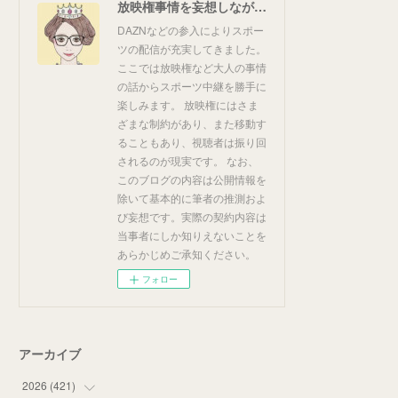
放映権事情を妄想しながらスポーツ中継を楽しむ
DAZNなどの参入によりスポー
ツの配信が充実してきました。
ここでは放映権など大人の事情
の話からスポーツ中継を勝手に
楽しみます。 放映権にはさま
ざまな制約があり、また移動す
ることもあり、視聴者は振り回
されるのが現実です。 なお、
このブログの内容は公開情報を
除いて基本的に筆者の推測およ
び妄想です。実際の契約内容は
当事者にしか知りえないことを
あらかじめご承知ください。
フォロー
アーカイブ
2026
(
421
)