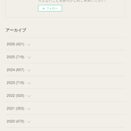
フォロー
アーカイブ
2026
(
421
)
(
16
)
2025
(
719
)
(
55
)
(
75
)
2024
(
607
)
(
58
)
(
63
)
(
51
)
2023
(
719
)
(
58
)
(
57
)
(
48
)
(
59
)
2022
(
520
)
(
53
)
(
60
)
(
35
)
(
52
)
(
65
)
2021
(
353
)
(
59
)
(
62
)
(
51
)
(
55
)
(
44
)
(
31
)
2020
(
470
)
(
55
)
(
55
)