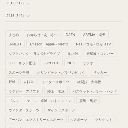
(
60
)
(
63
)
(
41
)
(
33
)
(
34
)
2019
(
512
)
(
67
)
(
61
)
(
59
)
(
53
)
(
43
)
(
34
)
(
32
)
(
51
)
2018
(
349
)
(
64
)
(
59
)
(
66
)
(
46
)
(
30
)
(
33
)
(
46
)
(
37
)
まとめ
お知らせ・あいさつ
DAZN
ABEMA・楽天
(
52
)
(
51
)
(
61
)
(
42
)
(
25
)
(
36
)
(
44
)
(
35
)
U-NEXT
Amazon・Apple・Netflix
NTTドコモ・ひかりTV
(
68
)
(
40
)
(
54
)
(
41
)
(
29
)
(
33
)
(
42
)
(
40
)
ソフトバンク・旧スポナビライブ
地上波
衛星波・スカパー
(
60
)
(
50
)
(
56
)
(
33
)
(
25
)
(
53
)
OTT・ネット配信
JSPORTS
NHK
ラジオ
(
50
)
(
39
)
(
42
)
スポーツ全般
(
58
)
オリンピック・パラリンピック
サッカー
(
56
)
(
38
)
(
32
)
(
41
)
(
34
)
(
42
)
野球
自転車
モータースポーツ
格闘技・大相撲
(
45
)
(
74
)
(
57
)
(
24
)
(
60
)
(
32
)
(
9
)
ラグビー・アメフト
陸上・水泳
バスケット・バレー・ハンド
(
70
)
(
41
)
(
28
)
(
13
)
(
37
)
(
22
)
ゴルフ
テニス・卓球・バドミントン
競馬・馬術
(
29
)
ウィンタースポーツ
(
29
)
マインドスポーツ
(
45
)
(
37
)
(
29
)
アーバン・エクストリームスポーツ
eスポーツ
クリケット
(
33
)
(
49
)
(
59
)
(
32
)