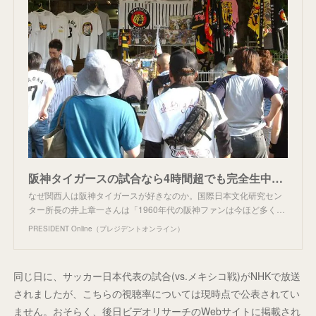
阪神タイガースの試合なら4時間超でも完全生中継…｢関西人の阪神愛｣を育てたサンテレビの先見の明 ｢読売ジャイアンツの引き立て役｣から大ブレイク
なぜ関西人は阪神タイガースが好きなのか。国際日本文化研究セン
ター所長の井上章一さんは「1960年代の阪神ファンは今ほど多く…
PRESIDENT Online（プレジデントオンライン）
同じ日に、サッカー日本代表の試合(vs.メキシコ戦)がNHKで放送
されましたが、こちらの視聴率については現時点で公表されてい
ません。おそらく、後日ビデオリサーチのWebサイトに掲載され