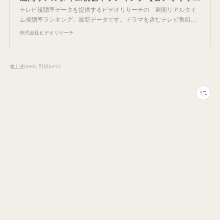
テレビ視聴率データを提供するビデオリサーチの「週間リアルタイ
ム視聴率ランキング」最新データです。ドラマを含むテレビ番組…
株式会社ビデオリサーチ
地上波
(
390
)
野球
(
522
)