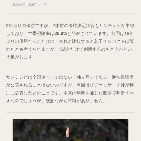
産経新聞：産経ニュース
2年ぶりの優勝ですが、2年前の優勝決定試合もサンテレビが中継
しており、世帯視聴率は
20.8%
と発表されています。前回は18年
ぶりの優勝だっただけに、それと比較すると若干インパクトは薄
れたとも考えられますが、1試合だけで判断するのもどうかとい
う気がします。
サンテレビは全国ネットではない「独立局」であり、通常視聴率
が公表されることはないのですが、今回はビデオリサーチ社が特
別に公表したとのことです。本来は年間を通じた数字で判断すべ
きなのでしょうが、残念ながら材料がありません。