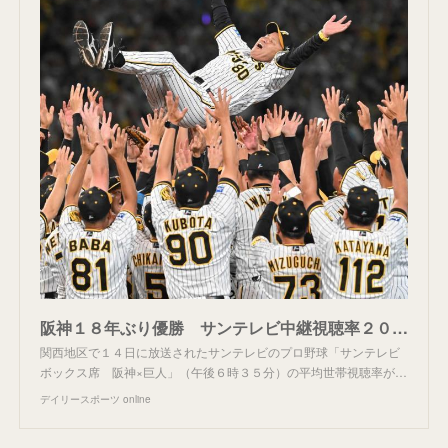
阪神１８年ぶり優勝 サンテレビ中継視聴率２０・８％ 瞬間最高２９・０％ 令和のプロ野球中継で異例高数字/デイリースポーツ online
関西地区で１４日に放送されたサンテレビのプロ野球「サンテレビ
ボックス席 阪神×巨人」（午後６時３５分）の平均世帯視聴率が…
デイリースポーツ online