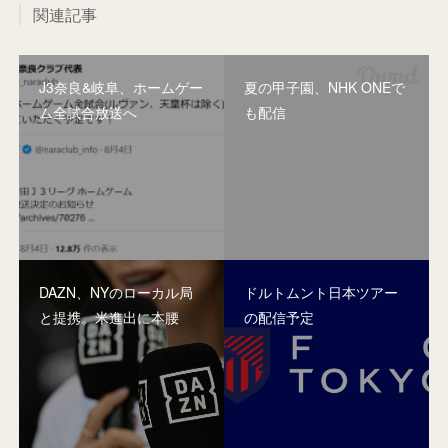
関連記事
J3奈良&岐阜、ホームゲー
夏の甲子園、NHK ONEで
ム全試合放送へ
も配信
DAZN、NYのローカル局
ドルトムント日本ツアー
と提携。米進出に本腰
の配信予定