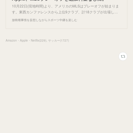
10月22日(現地時間)より、アメリカのMLSはプレーオフが始まりま
す。東西カンファレンスから上位9クラブ、計18クラブが出場し…
放映権事情を妄想しながらスポーツ中継を楽しむ
Amazon・Apple・Netflix
(
229
)
サッカー
(
1727
)