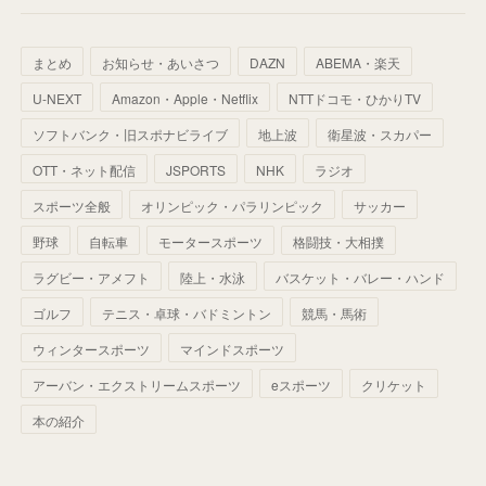
(
64
)
(
59
)
(
66
)
(
46
)
(
30
)
(
33
)
(
46
)
(
37
)
まとめ
お知らせ・あいさつ
DAZN
ABEMA・楽天
(
52
)
(
51
)
(
61
)
(
42
)
(
25
)
(
36
)
(
44
)
(
35
)
U-NEXT
Amazon・Apple・Netflix
NTTドコモ・ひかりTV
(
68
)
(
40
)
(
54
)
(
41
)
(
29
)
(
33
)
(
42
)
(
40
)
ソフトバンク・旧スポナビライブ
地上波
衛星波・スカパー
(
60
)
(
50
)
(
56
)
(
33
)
(
25
)
(
53
)
OTT・ネット配信
JSPORTS
NHK
ラジオ
(
50
)
(
39
)
(
42
)
スポーツ全般
(
58
)
オリンピック・パラリンピック
サッカー
(
56
)
(
38
)
(
32
)
(
41
)
(
34
)
(
42
)
野球
自転車
モータースポーツ
格闘技・大相撲
(
45
)
(
74
)
(
57
)
(
24
)
(
60
)
(
32
)
(
9
)
ラグビー・アメフト
陸上・水泳
バスケット・バレー・ハンド
(
70
)
(
41
)
(
28
)
(
13
)
(
37
)
(
22
)
ゴルフ
テニス・卓球・バドミントン
競馬・馬術
(
29
)
ウィンタースポーツ
(
29
)
マインドスポーツ
(
45
)
(
37
)
(
29
)
アーバン・エクストリームスポーツ
eスポーツ
クリケット
(
33
)
(
49
)
(
59
)
(
32
)
本の紹介
(
41
)
(
44
)
(
50
)