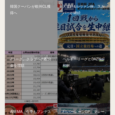
韓国クーパンが欧州CL獲
天皇杯&ルヴァン杯、スカ
得へ
パーが継続
Jリーグ、クラブへの配分
ベルギーリーグとDAZNが
金を増額
和解
ABEMA、今季もブンデス
F1バーレーンGP、マレー