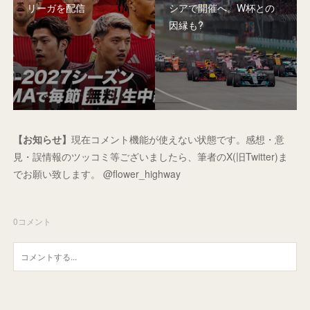
リーガを配信
シアで開催へ。W杯との
因縁も?
【お知らせ】
現在コメント機能が使えない状態です。感想・意
見・誤情報のツッコミ等ございましたら、筆者のX(旧Twitter)ま
でお願い致します。 @flower_highway
0
コメント