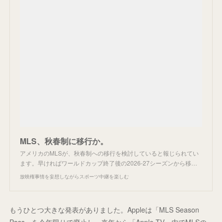
MLS、秋春制に移行か。
アメリカのMLSが、秋春制への移行を検討していると報じられてい
ます。早ければワールドカップ終了後の2026-27シーズンから移…
放映権事情を妄想しながらスポーツ中継を楽しむ
もうひとつ大きな発表がありました。Appleは「MLS Season
Pass」を今年限りで廃止し、来年から「Apple TV」内でMLSの