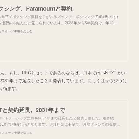
クシング、Paramountと契約。
傘下でボクシング興行を手がけるズッファ・ボクシング(Zuffa Boxing)
と放映権契約を結んだと報じられています。2026年から5年契約で、年12…
らスポーツ中継を楽しむ
。もし、UFCとセットであるのならば、日本ではU-NEXTとい
を2031年まで延長したことを発表しています。もしくはサウジつな
り得ます。
XTと契約延長。2031年まで
は、パートナーシップ契約を2031年まで延長したと発表しました。引き続
-NEXTで独占配信となります。追加料金は不要で、月額プランでの視聴…
らスポーツ中継を楽しむ