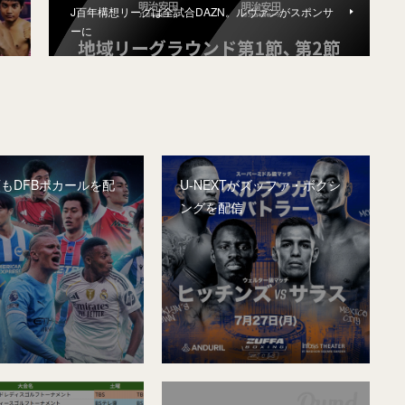
J百年構想リーグは全試合DAZN。ルヴァンがスポンサ
ーに
XTもDFBポカールを配
U-NEXTがズッファ・ボクシ
ングを配信