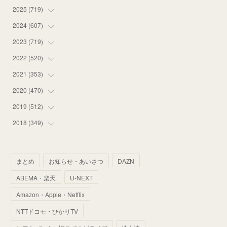
2025
(
719
(
16
)
)
(
55
)
2024
(
607
(
75
)
)
(
58
)
(
63
)
2023
(
719
(
51
)
)
(
58
)
(
57
)
(
48
)
2022
(
520
(
59
)
)
(
53
)
(
60
)
(
35
)
(
52
)
2021
(
353
(
65
)
)
(
59
)
(
62
)
(
51
)
(
55
)
(
44
)
2020
(
470
(
31
)
)
(
55
)
(
55
)
(
60
)
(
63
)
(
41
)
(
33
)
2019
(
512
(
34
)
)
(
67
)
(
61
)
(
59
)
(
53
)
(
43
)
(
34
)
(
32
)
2018
(
349
(
51
)
)
(
64
)
(
59
)
(
66
)
(
46
)
(
30
)
(
33
)
(
46
)
(
37
)
(
52
)
(
51
)
(
61
)
(
42
)
(
25
)
(
36
)
(
44
)
(
35
)
まとめ
お知らせ・あいさつ
DAZN
(
68
)
(
40
)
(
54
)
(
41
)
(
29
)
(
33
)
(
42
)
(
40
)
ABEMA・楽天
U-NEXT
(
60
)
(
50
)
(
56
)
(
33
)
(
25
)
(
53
)
(
50
)
(
39
)
Amazon・Apple・Netflix
(
42
)
(
58
)
(
56
)
(
38
)
(
32
)
(
41
)
(
34
)
(
42
)
NTTドコモ・ひかりTV
(
45
)
(
74
)
(
57
)
(
24
)
(
60
)
(
32
)
(
9
)