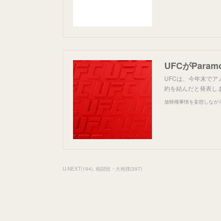
UFCがPara
UFCは、今年末でア
約を結んだと発表しま
放映権事情を妄想しなが
U-NEXT
(
194
)
格闘技・大相撲
(
397
)