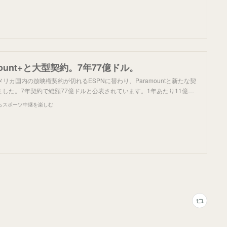
mount+と大型契約。7年77億ドル。
メリカ国内の放映権契約が切れるESPNに替わり、Paramountと新たな契
した。7年契約で総額77億ドルと公表されています。1年あたり11億…
らスポーツ中継を楽しむ