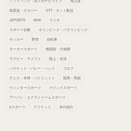
ソフトバンク・旧スポナビライブ
地上波
(
70
)
(
41
)
(
28
)
(
13
)
(
37
)
(
22
)
衛星波・スカパー
OTT・ネット配信
(
29
)
(
29
)
(
45
)
(
37
)
(
29
)
JSPORTS
NHK
ラジオ
(
33
)
(
49
)
(
59
)
(
32
)
スポーツ全般
オリンピック・パラリンピック
(
41
)
(
44
)
(
50
)
サッカー
野球
自転車
(
36
)
(
14
)
モータースポーツ
格闘技・大相撲
ラグビー・アメフト
陸上・水泳
バスケット・バレー・ハンド
ゴルフ
テニス・卓球・バドミントン
競馬・馬術
ウィンタースポーツ
マインドスポーツ
アーバン・エクストリームスポーツ
eスポーツ
クリケット
本の紹介