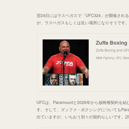
翌24日にはラスベガスで「UFC324」が開催さ
が、ラスベガスもしくは近い場所になりそうです
Zuffa Boxing and UFC
MMA Fighting: UFC, Mixe
UFCは、Paramountと2026年から放映権契
す。そして、ズッファ・ボクシングについてもPar
出ていますが、いちおう別々の契約らしいです。