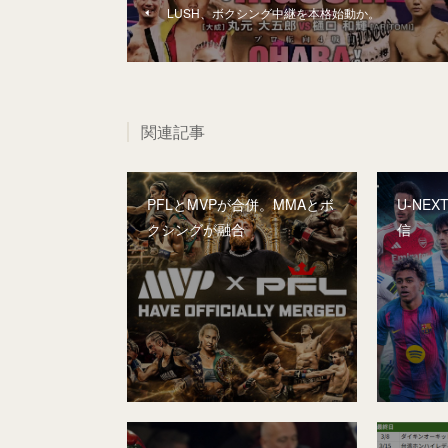
LUSH、ボクシング中継を本格始動か。
関連記事
PFLとMVPが合併。MMAとボ
U-NE
クシングが融合
信