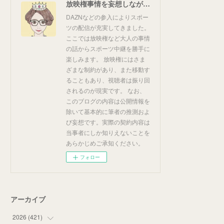
放映権事情を妄想しながらスポーツ中継を楽しむ
DAZNなどの参入によりスポー
ツの配信が充実してきました。
ここでは放映権など大人の事情
の話からスポーツ中継を勝手に
楽しみます。 放映権にはさま
ざまな制約があり、また移動す
ることもあり、視聴者は振り回
されるのが現実です。 なお、
このブログの内容は公開情報を
除いて基本的に筆者の推測およ
び妄想です。実際の契約内容は
当事者にしか知りえないことを
あらかじめご承知ください。
フォロー
アーカイブ
2026
(
421
)