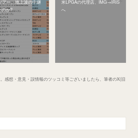
Aツアー、地上波の中継
米LPGAの代理店、IMG→IRIS
たのか?
へ
。感想・意見・誤情報のツッコミ等ございましたら、筆者のX(旧