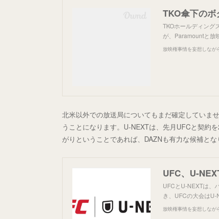
TKO傘下のボ
TKOホールディングス
が、Paramount
放映権事情を妄想しなが
北米以外での放送局についてもまだ確定していません
うことになります。U-NEXTは、先月UFCと契約
がりということであれば、DAZNも有力な候補とな
UFC、U-NE
UFCとU-NEXT
き、UFCの大会はU
放映権事情を妄想しなが