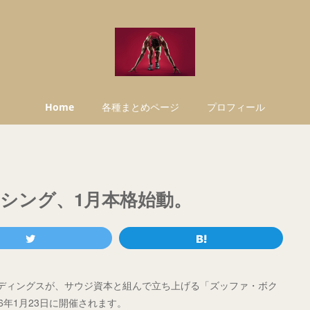
Home
各種まとめページ
プロフィール
クシング、1月本格始動。
ルディングスが、サウジ資本と組んで立ち上げる「ズッファ・ボク
6年1月23日に開催されます。