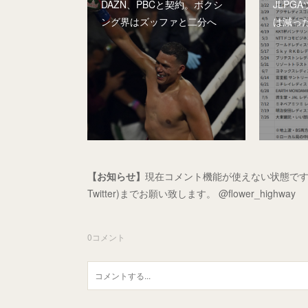
DAZN、PBCと契約。ボクシ
JLPG
ング界はズッファと二分へ
は減っ
【お知らせ】
現在コメント機能が使えない状態です
Twitter)までお願い致します。 @flower_highway
0
コメント