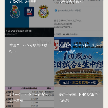
もDAZN。2年契約
ム全試合放送へ
韓国クーパンが欧州CL獲
天皇杯&ルヴァン杯、スカ
得へ
パーが継続
Jリーグ、クラブへの配分
夏の甲子園、NHK ONEで
金を増額
も配信