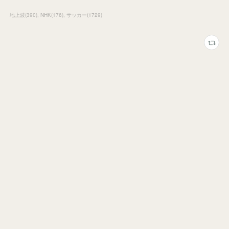
地上波
(
390
)
NHK
(
176
)
サッカー
(
1729
)