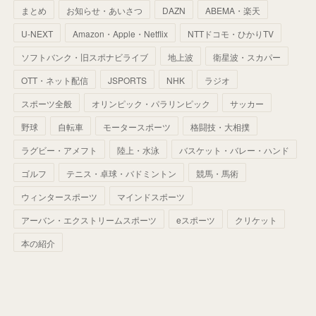
まとめ
お知らせ・あいさつ
DAZN
ABEMA・楽天
(
52
)
(
51
)
(
61
)
(
42
)
(
25
)
(
36
)
(
44
)
(
35
)
U-NEXT
Amazon・Apple・Netflix
NTTドコモ・ひかりTV
(
68
)
(
40
)
(
54
)
(
41
)
(
29
)
(
33
)
(
42
)
(
40
)
ソフトバンク・旧スポナビライブ
地上波
衛星波・スカパー
(
60
)
(
50
)
(
56
)
(
33
)
(
25
)
(
53
)
OTT・ネット配信
JSPORTS
NHK
ラジオ
(
50
)
(
39
)
(
42
)
スポーツ全般
(
58
)
オリンピック・パラリンピック
サッカー
(
56
)
(
38
)
(
32
)
(
41
)
(
34
)
(
42
)
野球
自転車
モータースポーツ
格闘技・大相撲
(
45
)
(
74
)
(
57
)
(
24
)
(
60
)
(
32
)
(
9
)
ラグビー・アメフト
陸上・水泳
バスケット・バレー・ハンド
(
70
)
(
41
)
(
28
)
(
13
)
(
37
)
(
22
)
ゴルフ
テニス・卓球・バドミントン
競馬・馬術
(
29
)
ウィンタースポーツ
(
29
)
マインドスポーツ
(
45
)
(
37
)
(
29
)
アーバン・エクストリームスポーツ
eスポーツ
クリケット
(
33
)
(
49
)
(
59
)
(
32
)
本の紹介
(
41
)
(
44
)
(
50
)
(
36
)
(
14
)