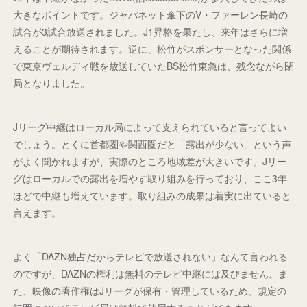
大きなポイントです。ジャパネット傘下のV・ファーレン長崎の
試合が3試合放送されました。J1昇格を果たし、来年はさらに増
えることが期待されます。逆に、松竹がスポンサーとなった関係
で東京ヴェルディ戦を放送していたBS松竹東急は、残念ながら閉
局となりました。
Jリーグ中継はローカル局によって支えられていると言ってよい
でしょう。とくに首都圏や関西圏だと「露出が少ない」という声
がよく聞かれますが、実際のところ地域差が大きいです。Jリー
グはローカルでの露出を増やす取り組みを行っており、ここ3年
ほどで中継も増えています。取り組みの成果は着実に出ていると
言えます。
よく「DAZN独占だからテレビで放送されない」なんて言われる
のですが、DAZNの権利は無料のテレビ中継には及びません。ま
た、映像の著作権はJリーグが保有・管理しているため、規定の