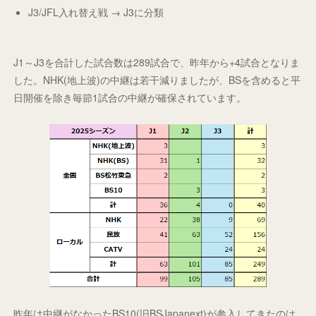
J3/JFL入れ替え戦 → J3に分類
J1～J3を合計した試合数は289試合で、昨年から+4試合となりま
した。NHK(地上波)の中継は若干減りましたが、BSを含めると平
日開催を除き毎節1試合の中継が確保されています。
昨年は中継がなかったBS10(旧BSJapanext)が参入してきたのは