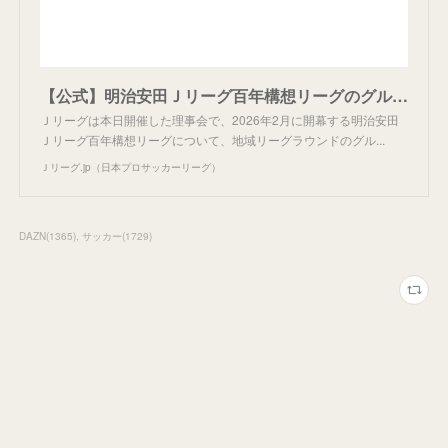
【公式】明治安田Ｊリーグ百年構想リーグのグループ組み合わせを決定：Ｊリーグ公式サイト（J.LEAGUE.jp）
Ｊリーグは本日開催した理事会で、2026年2月に開幕する明治安田
Ｊリーグ百年構想リーグについて、地域リーグラウンドのグル...
Ｊリーグ.jp（日本プロサッカーリーグ）
DAZN
(
1365
)
サッカー
(
1729
)