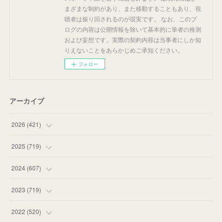
まざまな制約があり、また移動することもあり、視
聴者は振り回されるのが現実です。 なお、このブ
ログの内容は公開情報を除いて基本的に筆者の推測
および妄想です。実際の契約内容は当事者にしか知
りえないことをあらかじめご承知ください。
フォロー
アーカイブ
2026
(
421
)
(
16
)
2025
(
719
)
(
55
)
(
75
)
2024
(
607
)
(
58
)
(
63
)
(
51
)
2023
(
719
)
(
58
)
(
57
)
(
48
)
(
59
)
2022
(
520
)