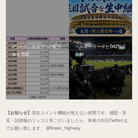
Jリーグ、クラブへの配分
ベルギーリーグとDAZNが
金を増額
和解
【お知らせ】
現在コメント機能が使えない状態です。感想・意
見・誤情報のツッコミ等ございましたら、筆者のX(旧Twitter)ま
でお願い致します。 @flower_highway