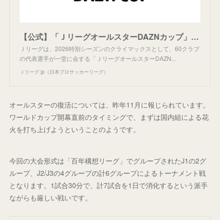
【公式】「ＪリーグオールスターDAZNカップ」開催：Ｊリーグ公式サイト（J.LEAGUE.jp）
Ｊリーグは、2026特別シーズンのクライマックスとして、60クラブ
の代表選手が一堂に会する「ＪリーグオールスターDAZN...
Ｊリーグ.jp（日本プロサッカーリーグ）
オールスターの復活については、昨年11月に報じられています。
ワールドカップ開幕直前のタイミングで、まずは国内組による花
火を打ち上げようということのようです。
今回の大会形式は「百年構想リーグ」でグループされたJ1の2グ
ループ、J2/J3の4グループの計6グループによるトーナメント戦
となります。1試合30分で、計7試合を1日で消化するという派手
ながらも厳しい戦いです。