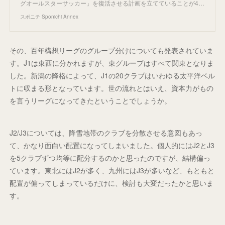
グオールスターサッカー」を復活させる計画を立てていることが4…
スポニチ Sponichi Annex
その、百年構想リーグのグループ分けについても発表されていま
す。J1は東西に分かれますが、東グループはすべて関東となりま
した。新潟の降格によって、J1の20クラブはいわゆる太平洋ベル
トに収まる形となっています。世の流れとはいえ、資本力がもの
を言うリーグになってきたということでしょうか。
J2/J3については、降雪地帯のクラブを分散させる意図もあっ
て、かなり面白い配置になってしまいました。個人的にはJ2とJ3
を5クラブずつ均等に配分するのかと思ったのですが、結構偏っ
ています。東北にはJ2が多く、九州にはJ3が多いなど、もともと
配置が偏ってしまっているだけに、検討も大変だったかと思いま
す。