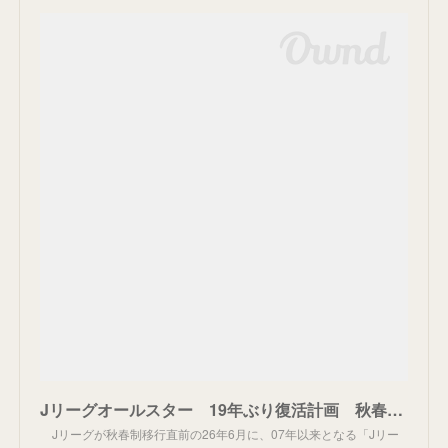
Jリーグオールスター 19年ぶり復活計画 秋春制移行直前「0.5シーズン」終了後の26年6月有力 - スポニチ Sponichi Annex サッカー
Jリーグが秋春制移行直前の26年6月に、07年以来となる「Jリー