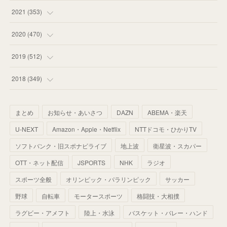
(
53
)
(
60
)
(
35
)
(
52
)
(
65
)
2021
(
353
)
(
59
)
(
62
)
(
51
)
(
55
)
(
44
)
(
31
)
2020
(
470
)
(
55
)
(
55
)
(
60
)
(
63
)
(
41
)
(
33
)
(
34
)
2019
(
512
)
(
67
)
(
61
)
(
59
)
(
53
)
(
43
)
(
34
)
(
32
)
(
51
)
2018
(
349
)
(
64
)
(
59
)
(
66
)
(
46
)
(
30
)
(
33
)
(
46
)
(
37
)
まとめ
お知らせ・あいさつ
DAZN
ABEMA・楽天
(
52
)
(
51
)
(
61
)
(
42
)
(
25
)
(
36
)
(
44
)
(
35
)
U-NEXT
Amazon・Apple・Netflix
NTTドコモ・ひかりTV
(
68
)
(
40
)
(
54
)
(
41
)
(
29
)
(
33
)
(
42
)
(
40
)
ソフトバンク・旧スポナビライブ
地上波
衛星波・スカパー
(
60
)
(
50
)
(
56
)
(
33
)
(
25
)
(
53
)
OTT・ネット配信
JSPORTS
NHK
ラジオ
(
50
)
(
39
)
(
42
)
スポーツ全般
(
58
)
オリンピック・パラリンピック
サッカー
(
56
)
(
38
)
(
32
)
(
41
)
(
34
)
(
42
)
野球
自転車
モータースポーツ
格闘技・大相撲
(
45
)
(
74
)
(
57
)
(
24
)
(
60
)
(
32
)
(
9
)
ラグビー・アメフト
陸上・水泳
バスケット・バレー・ハンド
(
70
)
(
41
)
(
28
)
(
13
)
(
37
)