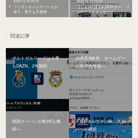
2025.12.16 00:10
2025.12.15 00:10
フジサンケイレディースが
【しんみり】DAZN F1チー
終了。男子も不透明
ムのラストメッセージ。
関連記事
ポルトガルリーグは今季
J3奈良&岐阜、ホームゲー
もDAZN。2年契約
ム全試合放送へ
韓国クーパンが欧州CL獲
天皇杯&ルヴァン杯、スカ
得へ
パーが継続