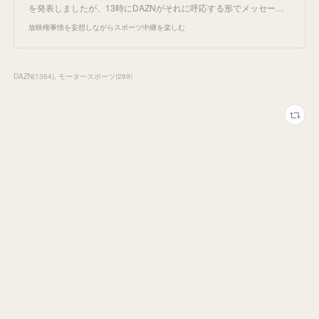
を発表しましたが、13時にDAZNがそれに呼応する形でメッセー…
放映権事情を妄想しながらスポーツ中継を楽しむ
DAZN
(
1364
)
モータースポーツ
(
289
)