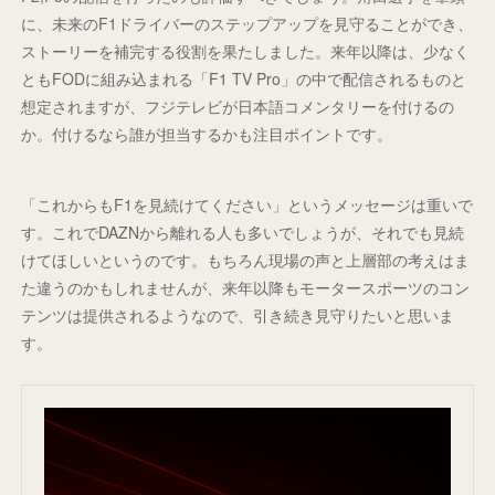
に、未来のF1ドライバーのステップアップを見守ることができ、
ストーリーを補完する役割を果たしました。来年以降は、少なく
ともFODに組み込まれる「F1 TV Pro」の中で配信されるものと
想定されますが、フジテレビが日本語コメンタリーを付けるの
か。付けるなら誰が担当するかも注目ポイントです。
「これからもF1を見続けてください」というメッセージは重いで
す。これでDAZNから離れる人も多いでしょうが、それでも見続
けてほしいというのです。もちろん現場の声と上層部の考えはま
た違うのかもしれませんが、来年以降もモータースポーツのコン
テンツは提供されるようなので、引き続き見守りたいと思いま
す。