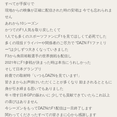
すべてが手探りで
現地からの映像が正確に配信された時の安堵は 今でも忘れられま
せん
あれから10シーズン
かつてのF1人気を取り戻したくて
1人でも多くのスポーツファンにF1を見てほしくて必死でした
多くの現役ドライバーや関係者のご尽力で "DAZN F1ファミリ
ー"は少しずつ大きくなっていきました
F3から角田裕毅選手の世界挑戦を配信し
2021年にF1参戦が決まった時は本当にうれしかった
そして日本グランプリ
鈴鹿での取材時「いつもDAZNを見ています!」
皆さまからお声掛けいただくことが多くなり 励まされるとともに
身が引き締まる思いでもありました
年々増す日本GPの賑わいに 少しでも貢献できていたらこれ以上
の喜びはありません
今シーズンをもってDAZNのF1配信は一旦終了します
関わってくださったすべての皆さまに心から感謝します