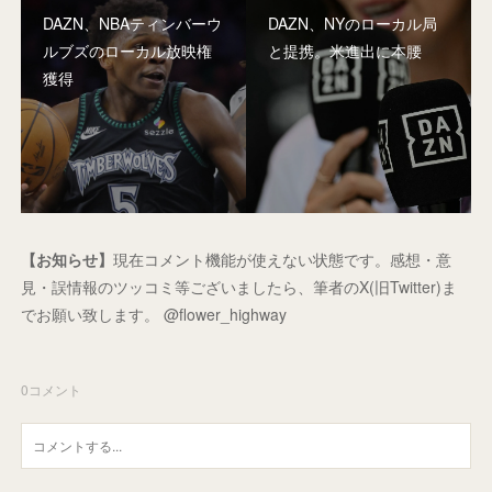
DAZN、NBAティンバーウ
DAZN、NYのローカル局
ルブズのローカル放映権
と提携。米進出に本腰
獲得
【お知らせ】
現在コメント機能が使えない状態です。感想・意
見・誤情報のツッコミ等ございましたら、筆者のX(旧Twitter)ま
でお願い致します。 @flower_highway
0
コメント