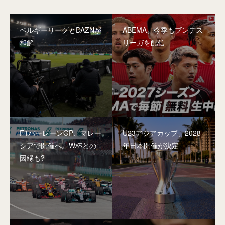
ベルギーリーグとDAZNが
ABEMA、今季もブンデス
和解
リーガを配信
F1バーレーンGP、マレー
U23アジアカップ、2028
シアで開催へ。W杯との
年日本開催が決定
因縁も?