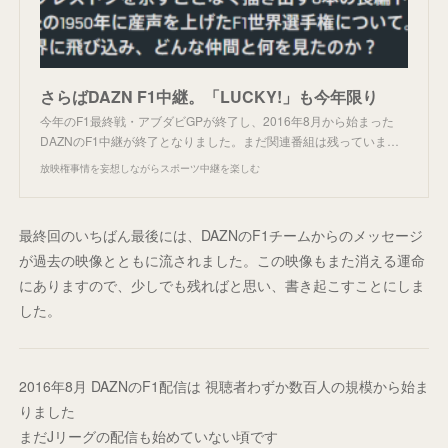
さらばDAZN F1中継。「LUCKY!」も今年限り
今年のF1最終戦・アブダビGPが終了し、2016年8月から始まった
DAZNのF1中継が終了となりました。まだ関連番組は残っていま…
放映権事情を妄想しながらスポーツ中継を楽しむ
最終回のいちばん最後には、DAZNのF1チームからのメッセージ
が過去の映像とともに流されました。この映像もまた消える運命
にありますので、少しでも残ればと思い、書き起こすことにしま
した。
2016年8月 DAZNのF1配信は 視聴者わずか数百人の規模から始ま
りました
まだJリーグの配信も始めていない頃です