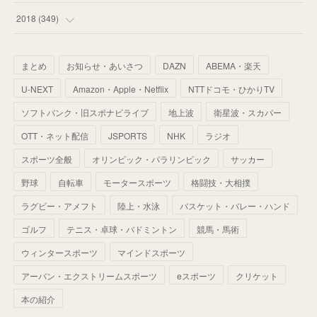
(
67
)
(
61
)
(
59
)
(
53
)
(
43
)
(
34
)
(
32
)
(
51
)
2018
(
349
)
(
64
)
(
59
)
(
66
)
(
46
)
(
30
)
(
33
)
(
46
)
(
37
)
まとめ
お知らせ・あいさつ
DAZN
ABEMA・楽天
(
52
)
(
51
)
(
61
)
(
42
)
(
25
)
(
36
)
(
44
)
(
35
)
U-NEXT
Amazon・Apple・Netflix
NTTドコモ・ひかりTV
(
68
)
(
40
)
(
54
)
(
41
)
(
29
)
(
33
)
(
42
)
(
40
)
ソフトバンク・旧スポナビライブ
地上波
衛星波・スカパー
(
60
)
(
50
)
(
56
)
(
33
)
(
25
)
(
53
)
OTT・ネット配信
JSPORTS
NHK
ラジオ
(
50
)
(
39
)
(
42
)
スポーツ全般
(
58
)
オリンピック・パラリンピック
サッカー
(
56
)
(
38
)
(
32
)
(
41
)
(
34
)
(
42
)
野球
自転車
モータースポーツ
格闘技・大相撲
(
45
)
(
74
)
(
57
)
(
24
)
(
60
)
(
32
)
(
9
)
ラグビー・アメフト
陸上・水泳
バスケット・バレー・ハンド
(
70
)
(
41
)
(
28
)
(
13
)
(
37
)
(
22
)
ゴルフ
テニス・卓球・バドミントン
競馬・馬術
(
29
)
ウィンタースポーツ
(
29
)
マインドスポーツ
(
45
)
(
37
)
(
29
)
アーバン・エクストリームスポーツ
eスポーツ
クリケット
(
33
)
(
49
)
(
59
)
(
32
)
本の紹介
(
41
)
(
44
)
(
50
)