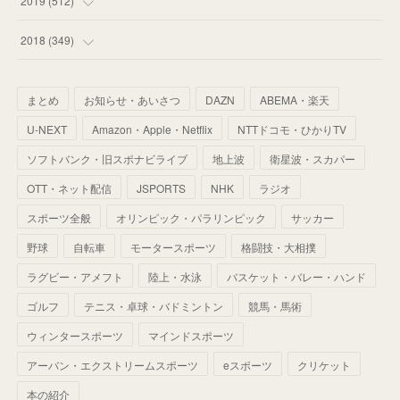
2019
(
512
)
(
67
)
(
61
)
(
59
)
(
53
)
(
43
)
(
34
)
(
32
)
(
51
)
2018
(
349
)
(
64
)
(
59
)
(
66
)
(
46
)
(
30
)
(
33
)
(
46
)
(
37
)
まとめ
お知らせ・あいさつ
DAZN
ABEMA・楽天
(
52
)
(
51
)
(
61
)
(
42
)
(
25
)
(
36
)
(
44
)
(
35
)
U-NEXT
Amazon・Apple・Netflix
NTTドコモ・ひかりTV
(
68
)
(
40
)
(
54
)
(
41
)
(
29
)
(
33
)
(
42
)
(
40
)
ソフトバンク・旧スポナビライブ
地上波
衛星波・スカパー
(
60
)
(
50
)
(
56
)
(
33
)
(
25
)
(
53
)
OTT・ネット配信
JSPORTS
NHK
ラジオ
(
50
)
(
39
)
(
42
)
スポーツ全般
(
58
)
オリンピック・パラリンピック
サッカー
(
56
)
(
38
)
(
32
)
(
41
)
(
34
)
(
42
)
野球
自転車
モータースポーツ
格闘技・大相撲
(
45
)
(
74
)
(
57
)
(
24
)
(
60
)
(
32
)
(
9
)
ラグビー・アメフト
陸上・水泳
バスケット・バレー・ハンド
(
70
)
(
41
)
(
28
)
(
13
)
(
37
)
(
22
)
ゴルフ
テニス・卓球・バドミントン
競馬・馬術
(
29
)
ウィンタースポーツ
(
29
)
マインドスポーツ
(
45
)
(
37
)
(
29
)
アーバン・エクストリームスポーツ
eスポーツ
クリケット
(
33
)
(
49
)
(
59
)
(
32
)
本の紹介