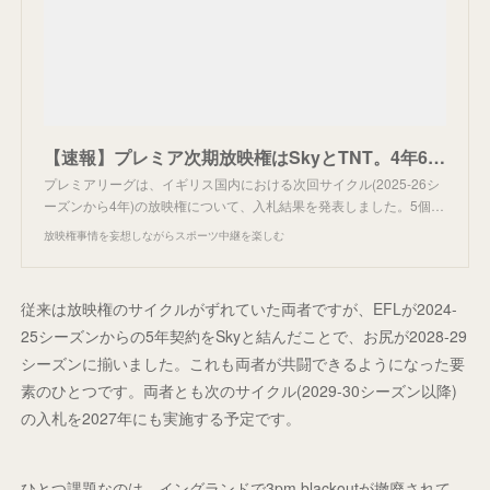
【速報】プレミア次期放映権はSkyとTNT。4年67億ポンド。
プレミアリーグは、イギリス国内における次回サイクル(2025-26シ
ーズンから4年)の放映権について、入札結果を発表しました。5個…
放映権事情を妄想しながらスポーツ中継を楽しむ
従来は放映権のサイクルがずれていた両者ですが、EFLが2024-
25シーズンからの5年契約をSkyと結んだことで、お尻が2028-29
シーズンに揃いました。これも両者が共闘できるようになった要
素のひとつです。両者とも次のサイクル(2029-30シーズン以降)
の入札を2027年にも実施する予定です。
ひとつ課題なのは、イングランドで3pm blackoutが撤廃されて