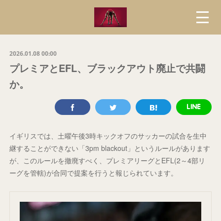
2026.01.08 00:00
プレミアとEFL、ブラックアウト廃止で共闘
か。
イギリスでは、土曜午後3時キックオフのサッカーの試合を生中
継することができない「3pm blackout」というルールがあります
が、このルールを撤廃すべく、プレミアリーグとEFL(2～4部リ
ーグを管轄)が合同で提案を行うと報じられています。