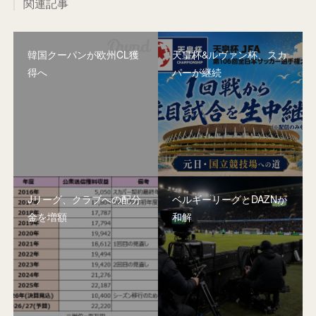
関連記事
韓国クーパンが欧州CL獲
天皇杯&ルヴァン杯、スカ
得へ
パーが継続
Jリーグ、クラブへの配分
ベルギーリーグとDAZNが
金を増額
和解