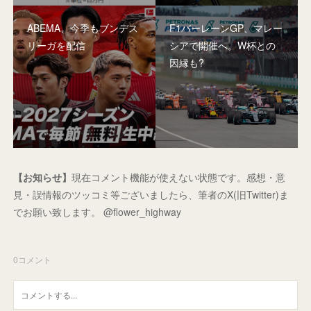
ABEMA、今季もブンデス
F1バーレーンGP、マレー
リーガを配信
シアで開催へ。W杯との
因縁も?
【お知らせ】
現在コメント機能が使えない状態です。感想・意
見・誤情報のツッコミ等ございましたら、筆者のX(旧Twitter)ま
でお願い致します。 @flower_highway
0
コメント