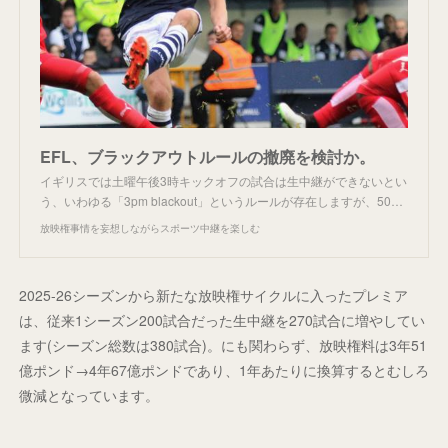
EFL、ブラックアウトルールの撤廃を検討か。
イギリスでは土曜午後3時キックオフの試合は生中継ができないとい
う、いわゆる「3pm blackout」というルールが存在しますが、50…
放映権事情を妄想しながらスポーツ中継を楽しむ
2025-26シーズンから新たな放映権サイクルに入ったプレミア
は、従来1シーズン200試合だった生中継を270試合に増やしてい
ます(シーズン総数は380試合)。にも関わらず、放映権料は3年51
億ポンド→4年67億ポンドであり、1年あたりに換算するとむしろ
微減となっています。