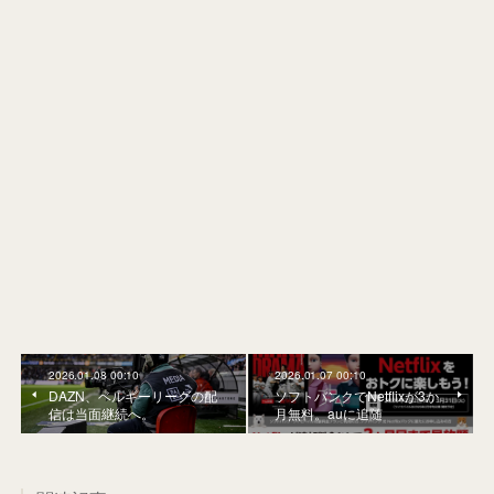
2026.01.08 00:10
2026.01.07 00:10
DAZN、ベルギーリーグの配
ソフトバンクでNetflixが3か
信は当面継続へ。
月無料。auに追随