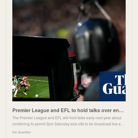
Premier League and EFL to hold talks over ending Saturday 3pm blackout
The Premier League and EFL will hold talks early next year about
combining to permit 3pm Saturday kick-offs to be broadcast live e…
the Guardian