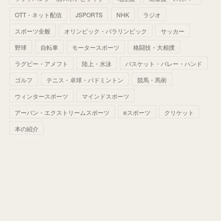
(
60
)
(
50
)
(
56
)
(
33
)
(
25
)
(
53
)
OTT・ネット配信
JSPORTS
NHK
ラジオ
(
50
)
(
39
)
(
42
)
スポーツ全般
(
58
)
オリンピック・パラリンピック
サッカー
(
56
)
(
38
)
(
32
)
(
41
)
(
34
)
(
42
)
野球
自転車
モータースポーツ
格闘技・大相撲
(
45
)
(
74
)
(
57
)
(
24
)
(
60
)
(
32
)
(
9
)
ラグビー・アメフト
陸上・水泳
バスケット・バレー・ハンド
(
70
)
(
41
)
(
28
)
(
13
)
(
37
)
(
22
)
ゴルフ
テニス・卓球・バドミントン
競馬・馬術
(
29
)
ウィンタースポーツ
(
29
)
マインドスポーツ
(
45
)
(
37
)
(
29
)
アーバン・エクストリームスポーツ
eスポーツ
クリケット
(
33
)
(
49
)
(
59
)
(
32
)
本の紹介
(
41
)
(
44
)
(
50
)
(
36
)
(
14
)