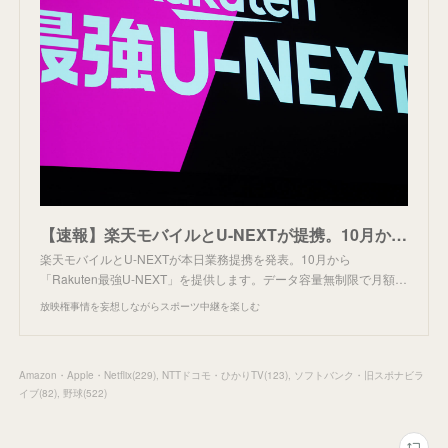
【速報】楽天モバイルとU-NEXTが提携。10月から一体プラン。
楽天モバイルとU-NEXTが本日業務提携を発表。10月から
「Rakuten最強U-NEXT」を提供します。データ容量無制限で月額…
放映権事情を妄想しながらスポーツ中継を楽しむ
Amazon・Apple・Netflix
(
229
)
NTTドコモ・ひかりTV
(
123
)
ソフトバンク・旧スポナビラ
イブ
(
82
)
野球
(
522
)