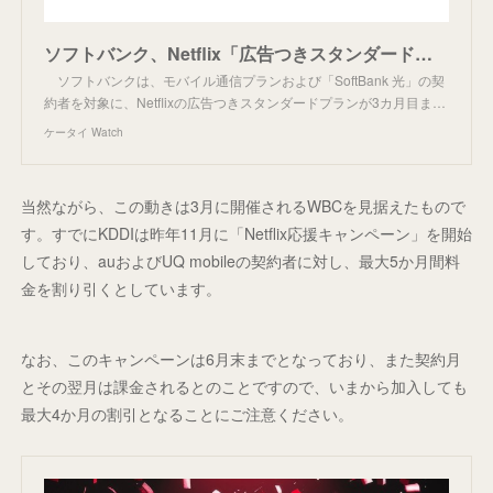
ソフトバンク、Netflix「広告つきスタンダード」3カ月間無料に 2月2日～3月31日
ソフトバンクは、モバイル通信プランおよび「SoftBank 光」の契
約者を対象に、Netflixの広告つきスタンダードプランが3カ月目ま…
ケータイ Watch
当然ながら、この動きは3月に開催されるWBCを見据えたもので
す。すでにKDDIは昨年11月に「Netflix応援キャンペーン」を開始
しており、auおよびUQ mobileの契約者に対し、最大5か月間料
金を割り引くとしています。
なお、このキャンペーンは6月末までとなっており、また契約月
とその翌月は課金されるとのことですので、いまから加入しても
最大4か月の割引となることにご注意ください。