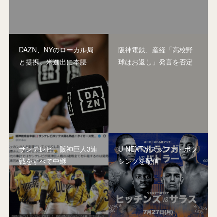
DAZN、NYのローカル局
阪神電鉄、産経「高校野
と提携。米進出に本腰
球はお返し」発言を否定
サンテレビ、阪神巨人3連
U-NEXTがズッファ・ボク
戦をすべて中継
シングを配信