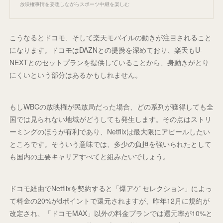
放映権事情を妄想しながらスポーツ中継を楽しむ
こうなるとドコモ、そして楽天モバイルの動きが注目されること
になります。ドコモはDAZNとの提携を深めており、楽天もU-
NEXTとのセットプランを提供していることから、身動きがとり
にくいという部分はあるかもしれません。
もしWBCの放映権が民放局だった場合、どの系列が獲得しても全
国では見られない地域がどうしても発生します。その点はストリ
ーミングのほうが有利であり、Netflixは最大限にアピールしたい
ところです。そういう意味では、多少の負担を強いられたとして
も国内の主要キャリアすべてと組みたいでしょう。
ドコモ経由でNetflixを契約すると「爆アゲ セレクション」によっ
て料金の20%がdポイントで還元されますが、昨年12月に規約が
改定され、「ドコモMAX」以外の料金プランでは還元率が10%と