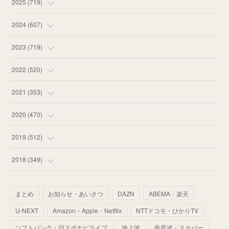
(
12
)
2025
(
719
)
(
55
)
(
75
)
2024
(
607
)
(
58
)
(
63
)
(
51
)
2023
(
719
)
(
58
)
(
57
)
(
48
)
(
59
)
2022
(
520
)
(
53
)
(
60
)
(
35
)
(
52
)
(
65
)
2021
(
353
)
(
59
)
(
62
)
(
51
)
(
55
)
(
44
)
(
31
)
2020
(
470
)
(
55
)
(
55
)
(
60
)
(
63
)
(
41
)
(
33
)
(
34
)
2019
(
512
)
(
67
)
(
61
)
(
59
)
(
53
)
(
43
)
(
34
)
(
32
)
(
51
)
2018
(
349
)
(
64
)
(
59
)
(
66
)
(
46
)
(
30
)
(
33
)
(
46
)
(
37
)
まとめ
お知らせ・あいさつ
DAZN
ABEMA・楽天
(
52
)
(
51
)
(
61
)
(
42
)
(
25
)
(
36
)
(
44
)
(
35
)
U-NEXT
Amazon・Apple・Netflix
NTTドコモ・ひかりTV
(
68
)
(
40
)
(
54
)
(
41
)
(
29
)
(
33
)
(
42
)
(
40
)
ソフトバンク・旧スポナビライブ
地上波
衛星波・スカパー