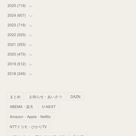
2025
(
719
(
12
)
)
(
55
)
2024
(
607
(
75
)
)
(
58
)
(
63
)
2023
(
719
(
51
)
)
(
58
)
(
57
)
(
48
)
2022
(
520
(
59
)
)
(
53
)
(
60
)
(
35
)
(
52
)
2021
(
353
(
65
)
)
(
59
)
(
62
)
(
51
)
(
55
)
(
44
)
2020
(
470
(
31
)
)
(
55
)
(
55
)
(
60
)
(
63
)
(
41
)
(
33
)
2019
(
512
(
34
)
)
(
67
)
(
61
)
(
59
)
(
53
)
(
43
)
(
34
)
(
32
)
2018
(
349
(
51
)
)
(
64
)
(
59
)
(
66
)
(
46
)
(
30
)
(
33
)
(
46
)
(
37
)
(
52
)
(
51
)
(
61
)
(
42
)
(
25
)
(
36
)
(
44
)
(
35
)
まとめ
お知らせ・あいさつ
DAZN
(
68
)
(
40
)
(
54
)
(
41
)
(
29
)
(
33
)
(
42
)
(
40
)
ABEMA・楽天
U-NEXT
(
60
)
(
50
)
(
56
)
(
33
)
(
25
)
(
53
)
(
50
)
(
39
)
Amazon・Apple・Netflix
(
42
)
(
58
)
(
56
)
(
38
)
(
32
)
(
41
)
(
34
)
(
42
)
NTTドコモ・ひかりTV
(
45
)
(
74
)
(
57
)
(
24
)
(
60
)
(
32
)
(
9
)