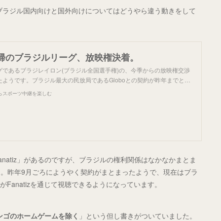
、ブラジル国内向けと国外向けについてはどうやら違う動きをして
帰のブラジルリーグ、放映権決着。
グであるブラジレイロン(ブラジル全国選手権)の、今季からの放映権交渉
ようです。ブラジル最大の民放局であるGloboとの契約が昨年までと…
らスポーツ中継を楽しむ
natiz」があるのですが、ブラジルの権利関係はなかなかまとま
。昨年9月ごろにようやく契約がまとまったようで、現在はブラ
がFanatizを通じて視聴できるようになっています。
ンゴのホームゲームを除く
」という但し書きがついていました。