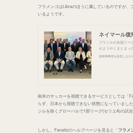
フラメンゴはLibraのほうに属しているのですが
いるようです。
ネイマール復
ブラジルの全国リー
がようやくまとまった
放映権事情を妄想しなが
南米のサッカーを視聴できるサービスとしては「Fa
らず、日本から視聴できない状態になっていました
ジルを除くグローバルで1部リーグ(セリエA)の試合
しかし、Fanatizのヘルプページを見ると「
フラメ