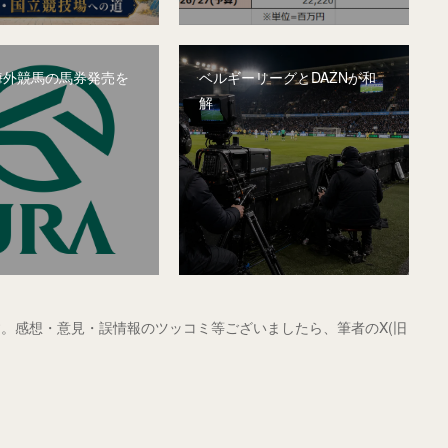
、海外競馬の馬券発売を
ベルギーリーグとDAZNが和
解
。感想・意見・誤情報のツッコミ等ございましたら、筆者のX(旧