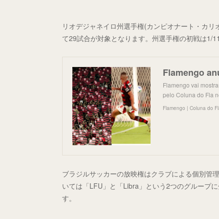
リオデジャネイロ州選手権(カンピオナート・カリオ
て29試合が対象となります。州選手権の初戦は1/1
Flamengo vai mostrar
pelo Coluna do Fla n
Flamengo | Coluna do Fla
ブラジルサッカーの放映権はクラブによる個別管理
いては「LFU」と「Libra」という2つのグル
す。