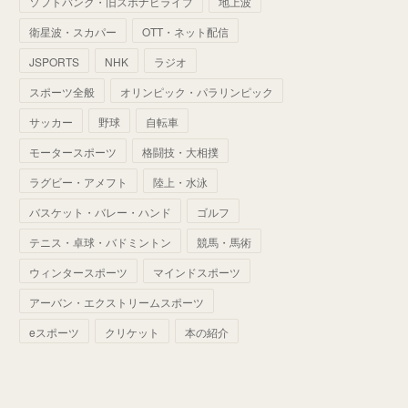
ソフトバンク・旧スポナビライブ
地上波
(
70
)
(
41
)
(
28
)
(
13
)
(
37
)
(
22
)
衛星波・スカパー
OTT・ネット配信
(
29
)
(
29
)
(
45
)
(
37
)
(
29
)
JSPORTS
NHK
ラジオ
(
33
)
(
49
)
(
59
)
(
32
)
スポーツ全般
オリンピック・パラリンピック
(
41
)
(
44
)
(
50
)
サッカー
野球
自転車
(
36
)
(
14
)
モータースポーツ
格闘技・大相撲
ラグビー・アメフト
陸上・水泳
バスケット・バレー・ハンド
ゴルフ
テニス・卓球・バドミントン
競馬・馬術
ウィンタースポーツ
マインドスポーツ
アーバン・エクストリームスポーツ
eスポーツ
クリケット
本の紹介