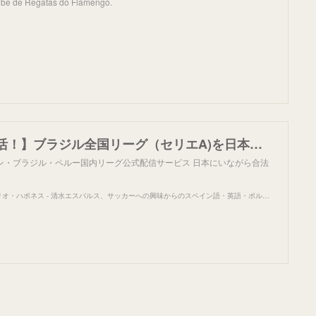
lube de Regatas do Flamengo.
【しれっと復活！】ブラジル全国リーグ（セリエA)を日本から公式配信サービスで見る方法 - Diario Japones - ディアリオ・ハポネス
ルゼンチン・ブラジル・ペルー国内リーグ公式配信サービス 日本にいながら合法
Diario Japones - ディアリオ・ハポネス - 清水エスパルス、サッカーへの興味からのスペイン語・英語・ポルトガル語学習、サッカー観戦記、スペイン・中南米に関する記事など