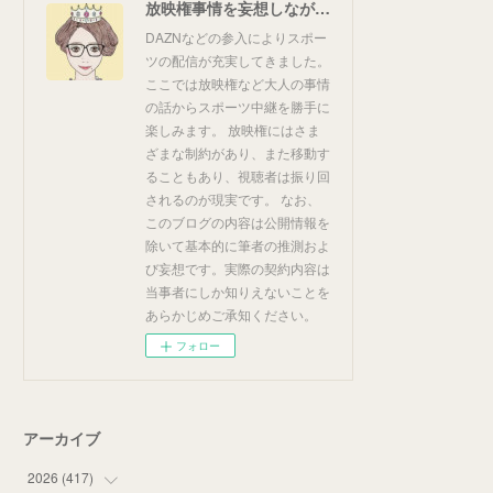
放映権事情を妄想しながらスポーツ中継を楽しむ
DAZNなどの参入によりスポー
ツの配信が充実してきました。
ここでは放映権など大人の事情
の話からスポーツ中継を勝手に
楽しみます。 放映権にはさま
ざまな制約があり、また移動す
ることもあり、視聴者は振り回
されるのが現実です。 なお、
このブログの内容は公開情報を
除いて基本的に筆者の推測およ
び妄想です。実際の契約内容は
当事者にしか知りえないことを
あらかじめご承知ください。
フォロー
アーカイブ
2026
(
417
)