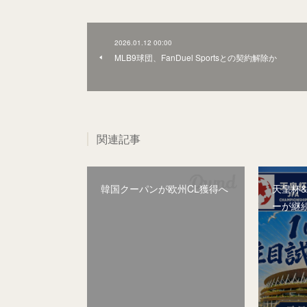
2026.01.12 00:00
MLB9球団、FanDuel Sportsとの契約解除か
関連記事
韓国クーパンが欧州CL獲得へ
天皇杯
ーが継