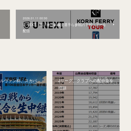
2026.01.11 00:00
U-NEXT、石川遼・錦織圭選手ら参戦の下部ツアーを
配信
&ルヴァン杯、スカパ
Jリーグ、クラブへの配分金を
続
増額