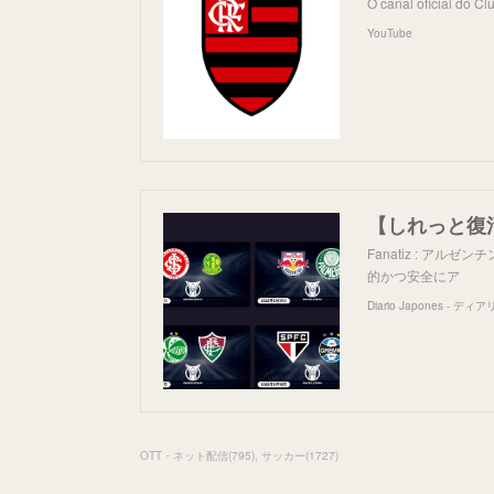
O canal oficial do C
YouTube
Fanatiz : ア
的かつ安全にア
OTT・ネット配信
(
795
)
サッカー
(
1727
)