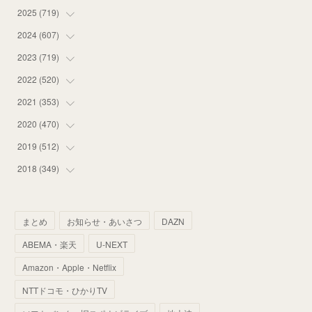
2025
(
719
(
12
)
)
(
55
)
2024
(
607
(
75
)
)
(
58
)
(
63
)
2023
(
719
(
51
)
)
(
58
)
(
57
)
(
48
)
2022
(
520
(
59
)
)
(
53
)
(
60
)
(
35
)
(
52
)
2021
(
353
(
65
)
)
(
59
)
(
62
)
(
51
)
(
55
)
(
44
)
2020
(
470
(
31
)
)
(
55
)
(
55
)
(
60
)
(
63
)
(
41
)
(
33
)
2019
(
512
(
34
)
)
(
67
)
(
61
)
(
59
)
(
53
)
(
43
)
(
34
)
(
32
)
2018
(
349
(
51
)
)
(
64
)
(
59
)
(
66
)
(
46
)
(
30
)
(
33
)
(
46
)
(
37
)
(
52
)
(
51
)
(
61
)
(
42
)
(
25
)
(
36
)
(
44
)
(
35
)
まとめ
お知らせ・あいさつ
DAZN
(
68
)
(
40
)
(
54
)
(
41
)
(
29
)
(
33
)
(
42
)
(
40
)
ABEMA・楽天
U-NEXT
(
60
)
(
50
)
(
56
)
(
33
)
(
25
)
(
53
)
(
50
)
(
39
)
Amazon・Apple・Netflix
(
42
)
(
58
)
(
56
)
(
38
)
(
32
)
(
41
)
(
34
)
(
42
)
NTTドコモ・ひかりTV
(
45
)
(
74
)
(
57
)
(
24
)
(
60
)
(
32
)
(
9
)