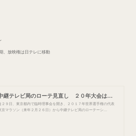
レ
期、放映権は日テレに移動
東京マラソン中継テレビ局のローテ見直し ２０年大会はフジ
２９日、東京都内で臨時理事会を開き、２０１７年世界選手権の代表
東京マラソン（来年２月２６日）から中継テレビ局のローテーシ…