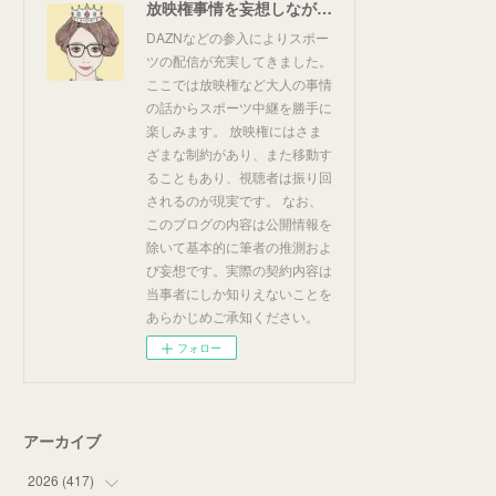
放映権事情を妄想しながらスポーツ中継を楽しむ
DAZNなどの参入によりスポー
ツの配信が充実してきました。
ここでは放映権など大人の事情
の話からスポーツ中継を勝手に
楽しみます。 放映権にはさま
ざまな制約があり、また移動す
ることもあり、視聴者は振り回
されるのが現実です。 なお、
このブログの内容は公開情報を
除いて基本的に筆者の推測およ
び妄想です。実際の契約内容は
当事者にしか知りえないことを
あらかじめご承知ください。
フォロー
アーカイブ
2026
(
417
)