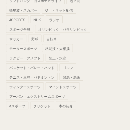
ソフトバンク・旧スポナビライブ
地上波
(
70
)
(
41
)
(
28
)
(
13
)
(
37
)
(
22
)
衛星波・スカパー
OTT・ネット配信
(
29
)
(
29
)
(
45
)
(
37
)
(
29
)
JSPORTS
NHK
ラジオ
(
33
)
(
49
)
(
59
)
(
32
)
スポーツ全般
オリンピック・パラリンピック
(
41
)
(
44
)
(
50
)
サッカー
野球
自転車
(
36
)
(
14
)
モータースポーツ
格闘技・大相撲
ラグビー・アメフト
陸上・水泳
バスケット・バレー・ハンド
ゴルフ
テニス・卓球・バドミントン
競馬・馬術
ウィンタースポーツ
マインドスポーツ
アーバン・エクストリームスポーツ
eスポーツ
クリケット
本の紹介