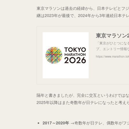
東京マラソンは過去の経緯から、日本テレビとフ
継は2023年が最後で、2024年から3年連続日本
東京マラソン2
「東京がひとつにな
プ、エントリー情報
https://www.marathon.to
隔年と書きましたが、完全に交互というわけでは
2025年以降はまた奇数年が日テレになったと考
2017～2020年
→奇数年が日テレ、偶数年がフ