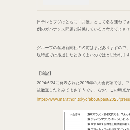
日テレとフジはともに「共催」として名を連ねてき
例のガバナンス問題と関係していると考えてよさそ
グループの産経新聞社の名前はまだありますので
現時点では撤退したとみてよいのではと思われま
【追記】
2024/6/24に発表された2025年の大会要項
後撤退したとみてよさそうです。なお、この時点
https://www.marathon.tokyo/about/past/2025/pre