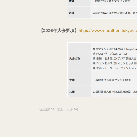
【2026年大会要項】
https://www.marathon.tokyo/ab
地上波
(
389
)
陸上・水泳
(
98
)