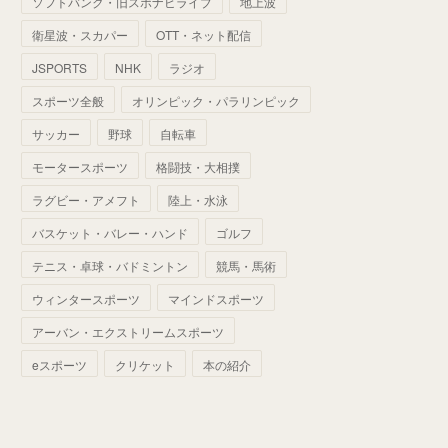
ソフトバンク・旧スポナビライブ
地上波
(
70
)
(
41
)
(
28
)
(
13
)
(
37
)
(
22
)
衛星波・スカパー
OTT・ネット配信
(
29
)
(
29
)
(
45
)
(
37
)
(
29
)
JSPORTS
NHK
ラジオ
(
33
)
(
49
)
(
59
)
(
32
)
スポーツ全般
オリンピック・パラリンピック
(
41
)
(
44
)
(
50
)
サッカー
野球
自転車
(
36
)
(
14
)
モータースポーツ
格闘技・大相撲
ラグビー・アメフト
陸上・水泳
バスケット・バレー・ハンド
ゴルフ
テニス・卓球・バドミントン
競馬・馬術
ウィンタースポーツ
マインドスポーツ
アーバン・エクストリームスポーツ
eスポーツ
クリケット
本の紹介