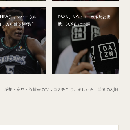
、NBAティンバーウル
DAZN、NYのローカル局と提
ローカル放映権獲得
携。米進出に本腰
。感想・意見・誤情報のツッコミ等ございましたら、筆者のX(旧