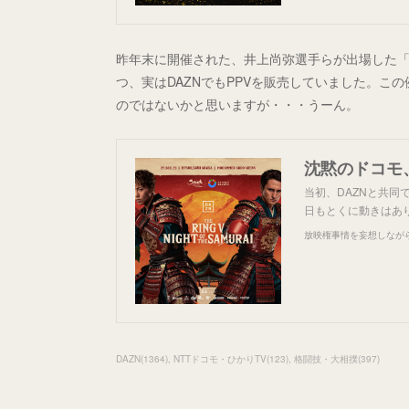
昨年末に開催された、井上尚弥選手らが出場した「NIGH
つ、実はDAZNでもPPVを販売していました。この
のではないかと思いますが・・・うーん。
沈黙のドコモ、
当初、DAZNと共
日もとくに動きはあ
放映権事情を妄想しなが
DAZN
(
1364
)
NTTドコモ・ひかりTV
(
123
)
格闘技・大相撲
(
397
)