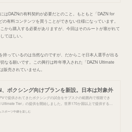
はDAZNの有料契約が必要だとのこと。もともと「DAZN for
Vなどの有料コンテンツを買うことができない仕様になっています。
そこから購入する必要がありますが、今回はそのルートが塞がれて
かしてほしい。
利を持っているのは当然なのですが、だからこそ日本人選手が出る
る願いです。この興行は昨年導入された「DAZN Ultimate
ンは販売されていません。
ZN、ボクシング向けプランを新設。日本は対象外
PPVで提供されてきたボクシングの試合をサブスクの範囲内で視聴でき
Ultimate Tier」の提供を開始しました。世界170か国以上で提供する…
らスポーツ中継を楽しむ