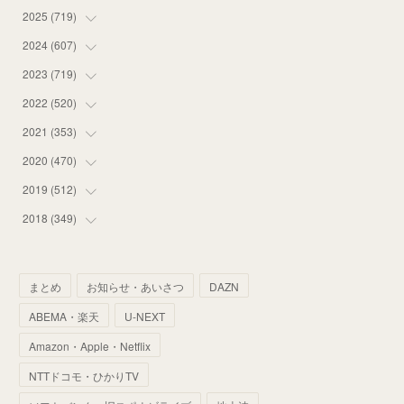
2025
(
719
(
12
)
)
(
55
)
2024
(
607
(
75
)
)
(
58
)
(
63
)
2023
(
719
(
51
)
)
(
58
)
(
57
)
(
48
)
2022
(
520
(
59
)
)
(
53
)
(
60
)
(
35
)
(
52
)
2021
(
353
(
65
)
)
(
59
)
(
62
)
(
51
)
(
55
)
(
44
)
2020
(
470
(
31
)
)
(
55
)
(
55
)
(
60
)
(
63
)
(
41
)
(
33
)
2019
(
512
(
34
)
)
(
67
)
(
61
)
(
59
)
(
53
)
(
43
)
(
34
)
(
32
)
2018
(
349
(
51
)
)
(
64
)
(
59
)
(
66
)
(
46
)
(
30
)
(
33
)
(
46
)
(
37
)
(
52
)
(
51
)
(
61
)
(
42
)
(
25
)
(
36
)
(
44
)
(
35
)
まとめ
お知らせ・あいさつ
DAZN
(
68
)
(
40
)
(
54
)
(
41
)
(
29
)
(
33
)
(
42
)
(
40
)
ABEMA・楽天
U-NEXT
(
60
)
(
50
)
(
56
)
(
33
)
(
25
)
(
53
)
(
50
)
(
39
)
Amazon・Apple・Netflix
(
42
)
(
58
)
(
56
)
(
38
)
(
32
)
(
41
)
(
34
)
(
42
)
NTTドコモ・ひかりTV
(
45
)
(
74
)
(
57
)
(
24
)
(
60
)
(
32
)
(
9
)