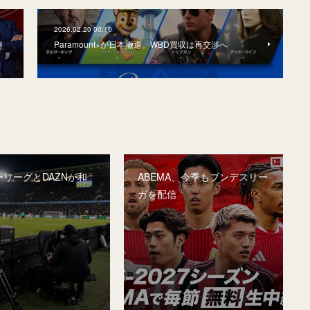
2026.02.20 00:10
Paramount+が日本撤退。WBD買収は再交渉へ
リーグとDAZNが和
ABEMA、今季もブンデスリー
ガを配信