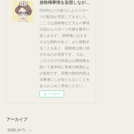
放映権事情を妄想しながらスポーツ中継を楽しむ
DAZNなどの参入によりスポー
ツの配信が充実してきました。
ここでは放映権など大人の事情
の話からスポーツ中継を勝手に
楽しみます。 放映権にはさま
ざまな制約があり、また移動す
ることもあり、視聴者は振り回
されるのが現実です。 なお、
このブログの内容は公開情報を
除いて基本的に筆者の推測およ
び妄想です。実際の契約内容は
当事者にしか知りえないことを
あらかじめご承知ください。
フォロー
アーカイブ
2026
(
417
)