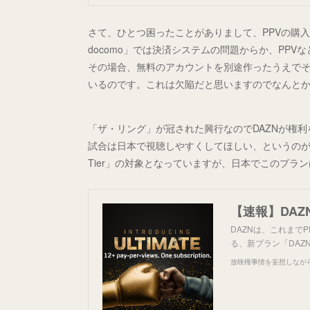
さて、ひとつ困ったことがありまして、PPVの購入に
docomo」では決済システムの問題からか、PP
その場合、無料のアカウントを別途作ったうえで
いるのです。これは欠陥だと思いますのでなんと
「ザ・リング」が冠された興行なのでDAZNが権
試合は日本で視聴しやすくしてほしい、というのが切な
Tier」の対象となっていますが、日本でこのプラ
【速報】DA
DAZNは、これまで
る、新プラン「DAZN 
放映権事情を妄想しなが