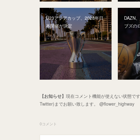
U23アジアカップ、2028年日
DAZN
本開催が決定
ブズの
【お知らせ】
現在コメント機能が使えない状態です
Twitter)までお願い致します。 @flower_highway
0
コメント