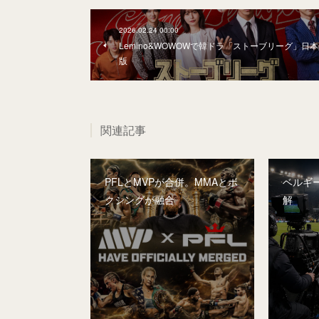
2026.02.24 00:00
Lemino&WOWOWで韓ドラ「ストーブリーグ」日本
版
関連記事
PFLとMVPが合併。MMAとボ
ベルギー
クシングが融合
解