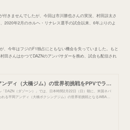
説が付きませんでしたが、今回は市川勝也さんの実況、村田諒太さ
2020年2月のホルヘ・リナレス選手の試合以来、6年ぶりのよ
たが、今年はフジのF1独占にともない機会を失っていました。もと
村田さんはかつてDAZNのアンバサダーを務め、試合も配信され
DAZNが平岡アンディ（大橋ジム）の世界初挑戦をPPVでライブ配信！…WBA世界スーパー・ライト級王座戦を村田諒太氏がDAZN初解説 | DAZN News JP
「DAZN（ダゾーン）」では、日本時間2月22日（日）朝に、米国ネバ
われる平岡アンディ（大橋ボクシングジム）の世界初挑戦となるWBA…