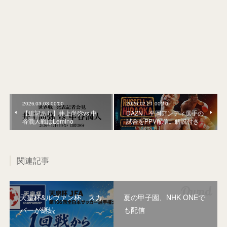
2026.03.03 00:00
2026.02.21 00:10
【追記あり】井上尚弥vs.中
DAZN、平岡アンディ選手の
谷潤人戦はLemino
試合をPPV配信。解説付き
関連記事
天皇杯&ルヴァン杯、スカ
夏の甲子園、NHK ONEで
パーが継続
も配信