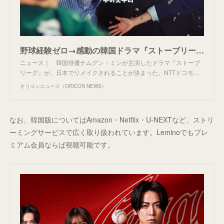
野球経験ゼロ→感動の韓国ドラマ『ストーブリーグ』日本版製作決定 スタジオSが「日本ドラマ市場に直接参加」へ
ニュース｜ 韓国俳優ナムグン・ミンが主演したドラマ『ストーブ
リーグ』が、日本でリメイクされることが決まった。NTTドコモ…
オリコンニュース（ORICON NEWS）
なお、韓国版についてはAmazon・Netflix・U-NEXTなど、ストリ
ーミングサービスで広く取り扱われています。Leminoでもプレ
ミアム会員ならば視聴可能です。