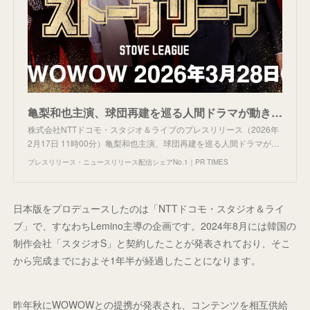
亀梨和也主演、球団再建を巡る人間ドラマが動き出す日本版『ストーブリーグ』3月28日（土）より、Lemino・WOWOWでスタートキービジュアル公開
株式会社NTTドコモ・スタジオ＆ライブのプレスリリース（2026年
2月17日 11時00分）亀梨和也主演、球団再建を巡る人間ドラマが…
プレスリリース・ニュースリリース配信シェアNo.1｜PR TIMES
日本版をプロデュースしたのは「NTTドコモ・スタジオ＆ライ
ブ」で、すなわちLemino主導の企画です。2024年8月には韓国の
制作会社「スタジオS」と契約したことが発表されており、そこ
から完成までにおよそ1年半が経過したことになります。
昨年秋にWOWOWとの提携が発表され、コンテンツを相互供給