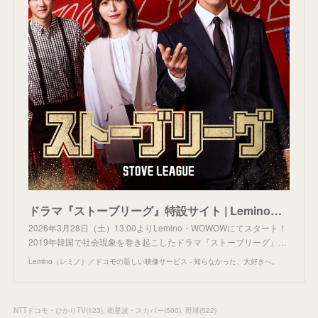
ドラマ『ストーブリーグ』特設サイト | Lemino（レミノ）
2026年3月28日（土）13:00よりLemino・WOWOWにてスタート！
2019年韓国で社会現象を巻き起こしたドラマ『ストーブリーグ』…
Lemino（レミノ）／ドコモの新しい映像サービス - 知らなかった、大好きへ。
NTTドコモ・ひかりTV
(
123
)
衛星波・スカパー
(
500
)
野球
(
522
)