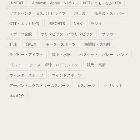
U-NEXT
Amazon・Apple・Netflix
NTTドコモ・ひかりTV
(
68
)
(
40
)
(
54
)
(
41
)
(
29
)
(
33
)
(
42
)
(
40
)
ソフトバンク・旧スポナビライブ
地上波
衛星波・スカパー
(
60
)
(
50
)
(
56
)
(
33
)
(
25
)
(
53
)
OTT・ネット配信
JSPORTS
NHK
ラジオ
(
50
)
(
39
)
(
42
)
スポーツ全般
(
58
)
オリンピック・パラリンピック
サッカー
(
56
)
(
38
)
(
32
)
(
41
)
(
34
)
(
42
)
野球
自転車
モータースポーツ
格闘技・大相撲
(
45
)
(
74
)
(
57
)
(
24
)
(
60
)
(
32
)
(
9
)
ラグビー・アメフト
陸上・水泳
バスケット・バレー・ハンド
(
70
)
(
41
)
(
28
)
(
13
)
(
37
)
(
22
)
ゴルフ
テニス・卓球・バドミントン
競馬・馬術
(
29
)
ウィンタースポーツ
(
29
)
マインドスポーツ
(
45
)
(
37
)
(
29
)
アーバン・エクストリームスポーツ
eスポーツ
クリケット
(
33
)
(
49
)
(
59
)
(
32
)
本の紹介
(
41
)
(
44
)
(
50
)
(
36
)
(
14
)