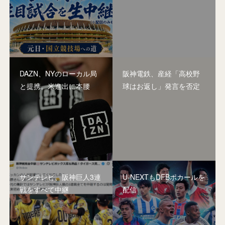
DAZN、NYのローカル局
阪神電鉄、産経「高校野
と提携。米進出に本腰
球はお返し」発言を否定
サンテレビ、阪神巨人3連
U-NEXTもDFBポカールを
戦をすべて中継
配信