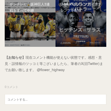
サンテレビ、阪神巨人3連
U-NEXTがズッファ・ボク
戦をすべて中継
シングを配信
【お知らせ】
現在コメント機能が使えない状態です。感想・意
見・誤情報のツッコミ等ございましたら、筆者のX(旧Twitter)ま
でお願い致します。 @flower_highway
0
コメント