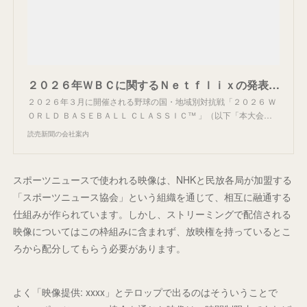
２０２６年ＷＢＣに関するＮｅｔｆｌｉｘの発表について：読売新聞の会社案内
２０２６年３月に開催される野球の国・地域別対抗戦「２０２６ Ｗ
ＯＲＬＤ ＢＡＳＥＢＡＬＬ ＣＬＡＳＳＩＣ™ 」（以下「本大会…
読売新聞の会社案内
スポーツニュースで使われる映像は、NHKと民放各局が加盟する
「スポーツニュース協会」という組織を通じて、相互に融通する
仕組みが作られています。しかし、ストリーミングで配信される
映像についてはこの枠組みに含まれず、放映権を持っているとこ
ろから配分してもらう必要があります。
よく「映像提供: xxxx」とテロップで出るのはそういうことで