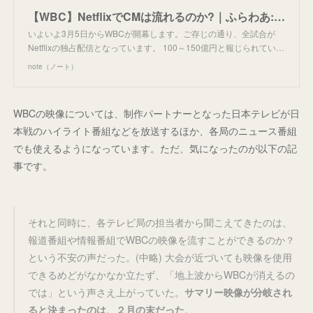
【WBC】NetflixでCMは流れるのか?｜ふらわあ: スポーツ放映権の世界
いよいよ3月5日からWBCが開幕します。ご存じの通り、全試合が
Netflixの独占配信となっています。 100～150億円と報じられてい…
note（ノート）
WBCの映像については、制作パートナーとなった日本テレビが日
本戦のハイライト番組などを放送するほか、各局のニュース番組
でも使えるようになっています。ただ、気になったのが以下の記
事です。
それと同時に、各テレビ局の担当者から聞こえてきたのは、
報道番組や情報番組でWBCの映像を流すことができるのか？
という不安の声だった。(中略) 大会が近づいても映像を使用
できるめどがなかなか立たず、「地上波からWBCが消えるの
では」という声さえ上がっていた。
サマリー映像が分岐され
ると決まったのは、２月の末だった
。