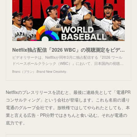
Netflix独占配信「2026 WBC」の視聴測定をビデオリサーチが受託。SVODにおけるクロスデバイス計測・共視聴を可視化へ | Branc（ブラン）-Brand New Creativity-
ビデオリサーチは、Netflixが同年3月に独占配信する『2026 ワール
ドベースボールクラシック（WBC）』において、日本国内の視聴…
Branc（ブラン）-Brand New Creativity-
Netflixのプレスリリースを読むと、最後に連絡先として「電通PR
コンサルティング」という会社が登場します。これも名前の通り
電通のグループ会社です。放映権ではしてやられたとしても、本
業と言える広告・PR分野ではきちんと食い込む。それが電通の
底力です。