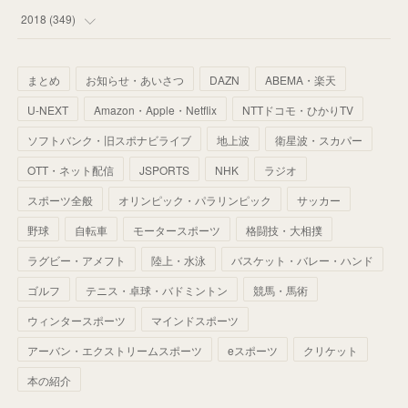
(
67
)
(
61
)
(
59
)
(
53
)
(
43
)
(
34
)
(
32
)
(
51
)
2018
(
349
)
(
64
)
(
59
)
(
66
)
(
46
)
(
30
)
(
33
)
(
46
)
(
37
)
まとめ
お知らせ・あいさつ
DAZN
ABEMA・楽天
(
52
)
(
51
)
(
61
)
(
42
)
(
25
)
(
36
)
(
44
)
(
35
)
U-NEXT
Amazon・Apple・Netflix
NTTドコモ・ひかりTV
(
68
)
(
40
)
(
54
)
(
41
)
(
29
)
(
33
)
(
42
)
(
40
)
ソフトバンク・旧スポナビライブ
地上波
衛星波・スカパー
(
60
)
(
50
)
(
56
)
(
33
)
(
25
)
(
53
)
OTT・ネット配信
JSPORTS
NHK
ラジオ
(
50
)
(
39
)
(
42
)
スポーツ全般
(
58
)
オリンピック・パラリンピック
サッカー
(
56
)
(
38
)
(
32
)
(
41
)
(
34
)
(
42
)
野球
自転車
モータースポーツ
格闘技・大相撲
(
45
)
(
74
)
(
57
)
(
24
)
(
60
)
(
32
)
(
9
)
ラグビー・アメフト
陸上・水泳
バスケット・バレー・ハンド
(
70
)
(
41
)
(
28
)
(
13
)
(
37
)
(
22
)
ゴルフ
テニス・卓球・バドミントン
競馬・馬術
(
29
)
ウィンタースポーツ
(
29
)
マインドスポーツ
(
45
)
(
37
)
(
29
)
アーバン・エクストリームスポーツ
eスポーツ
クリケット
(
33
)
(
49
)
(
59
)
(
32
)
本の紹介
(
41
)
(
44
)
(
50
)