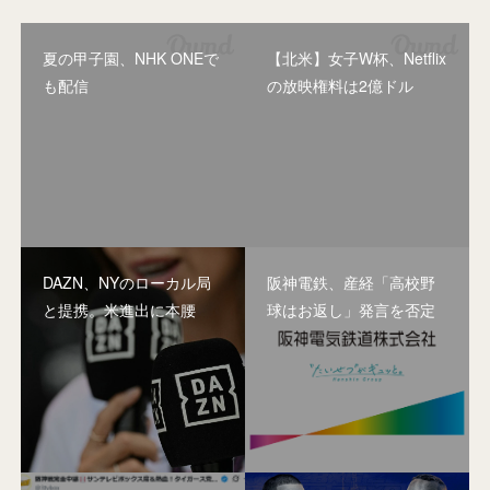
夏の甲子園、NHK ONEで
【北米】女子W杯、Netflix
も配信
の放映権料は2億ドル
DAZN、NYのローカル局
阪神電鉄、産経「高校野
と提携。米進出に本腰
球はお返し」発言を否定