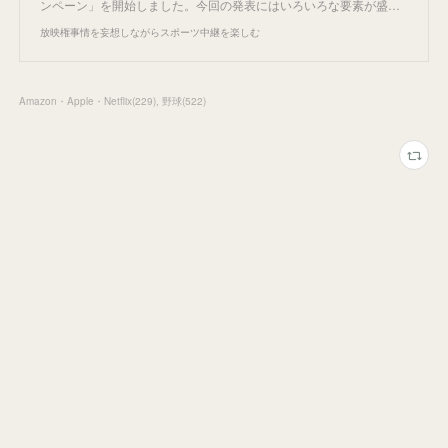
ンペーン」を開始しました。今回の発表にはいろいろな要素が盛…
放映権事情を妄想しながらスポーツ中継を楽しむ
Amazon・Apple・Netflix
(
229
)
野球
(
522
)