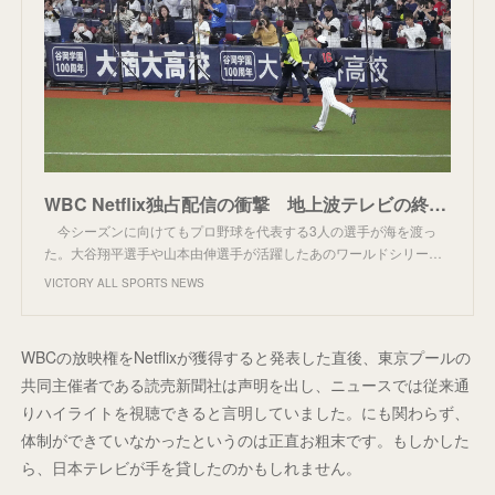
WBC Netflix独占配信の衝撃 地上波テレビの終焉か？！
今シーズンに向けてもプロ野球を代表する3人の選手が海を渡っ
た。大谷翔平選手や山本由伸選手が活躍したあのワールドシリー…
VICTORY ALL SPORTS NEWS
WBCの放映権をNetflixが獲得すると発表した直後、東京プールの
共同主催者である読売新聞社は声明を出し、ニュースでは従来通
りハイライトを視聴できると言明していました。にも関わらず、
体制ができていなかったというのは正直お粗末です。もしかした
ら、日本テレビが手を貸したのかもしれません。