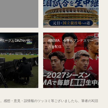
リーグとDAZNが和
ABEMA、今季もブンデスリー
ガを配信
。感想・意見・誤情報のツッコミ等ございましたら、筆者のX(旧