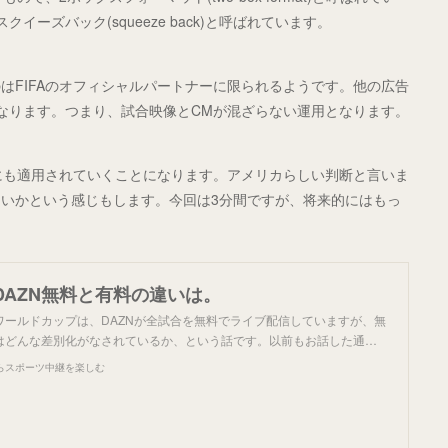
ーズバック(squeeze back)と呼ばれています。
はFIFAのオフィシャルパートナーに限られるようです。他の広告
なります。つまり、試合映像とCMが混ざらない運用となります。
会にも適用されていくことになります。アメリカらしい判断と言いま
いかという感じもします。今回は3分間ですが、将来的にはもっ
DAZN無料と有料の違いは。
ワールドカップは、DAZNが全試合を無料でライブ配信していますが、無
はどんな差別化がなされているか、という話です。以前もお話した通…
らスポーツ中継を楽しむ