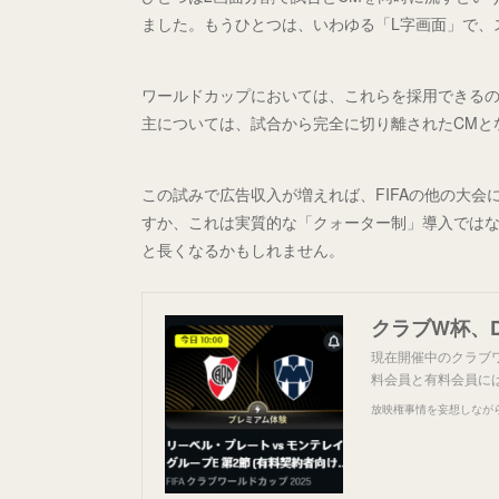
ました。もうひとつは、いわゆる「L字画面」で、スクイ
ワールドカップにおいては、これらを採用できるの
主については、試合から完全に切り離されたCMと
この試みで広告収入が増えれば、FIFAの他の大
すか、これは実質的な「クォーター制」導入ではな
と長くなるかもしれません。
クラブW杯、
現在開催中のクラブ
料会員と有料会員に
放映権事情を妄想しなが