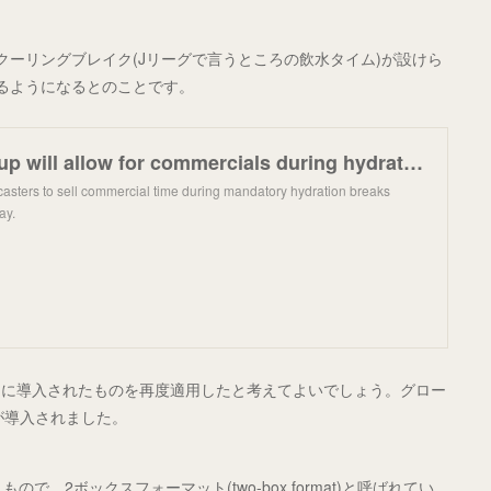
クーリングブレイク(Jリーグで言うところの飲水タイム)が設けら
るようになるとのことです。
FIFA World Cup will allow for commercials during hydration breaks
dcasters to sell commercial time during mandatory hydration breaks
ay.
的に導入されたものを再度適用したと考えてよいでしょう。グロー
が導入されました。
、2ボックスフォーマット(two-box format)と呼ばれてい