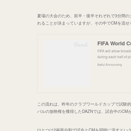
夏場の大会のため、前半・後半それぞれで3分間の
れることが決まっていますが、その中でCMを流せ
FIFA will allow broa
during each half of pl
Awful Announcing
この流れは、昨年のクラブワールドカップで試験
バルの放映権を獲得したDAZNでは、試合中のCM
ひとつは2画面分割で試合とCMを同時に流すというもので