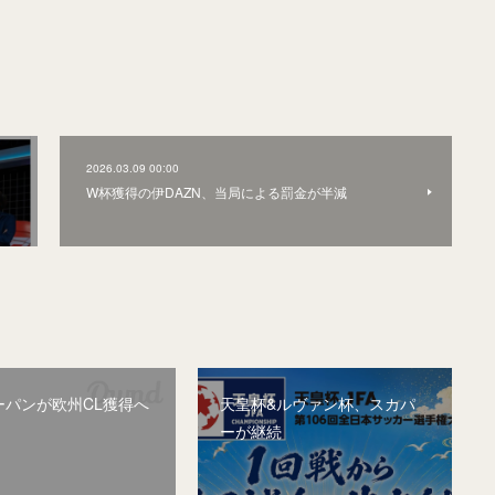
2026.03.09 00:00
W杯獲得の伊DAZN、当局による罰金が半減
ーパンが欧州CL獲得へ
天皇杯&ルヴァン杯、スカパ
ーが継続