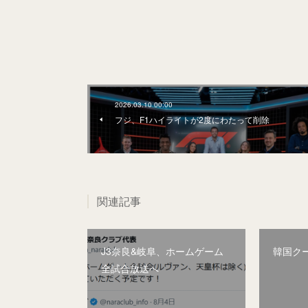
2026.03.10 00:00
フジ、F1ハイライトが2度にわたって削除
関連記事
J3奈良&岐阜、ホームゲーム
韓国ク
全試合放送へ