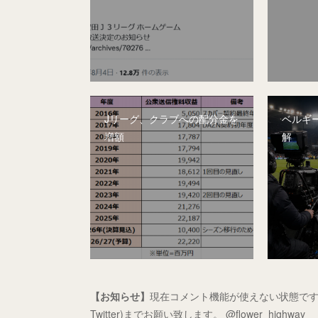
Jリーグ、クラブへの配分金を
ベルギー
増額
解
【お知らせ】
現在コメント機能が使えない状態です
Twitter)までお願い致します。 @flower_highway