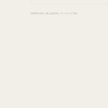
DAZN
(
1364
)
地上波
(
390
)
サッカー
(
1728
)