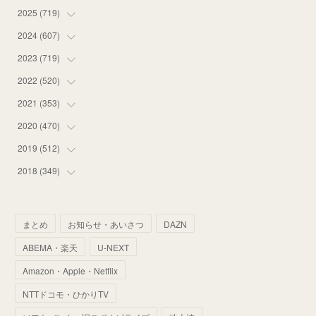
2025
(
719
(
14
)
)
(
55
)
2024
(
607
(
75
)
)
(
58
)
(
63
)
2023
(
719
(
51
)
)
(
58
)
(
57
)
(
48
)
2022
(
520
(
59
)
)
(
53
)
(
60
)
(
35
)
(
52
)
2021
(
353
(
65
)
)
(
59
)
(
62
)
(
51
)
(
55
)
(
44
)
2020
(
470
(
31
)
)
(
55
)
(
55
)
(
60
)
(
63
)
(
41
)
(
33
)
2019
(
512
(
34
)
)
(
67
)
(
61
)
(
59
)
(
53
)
(
43
)
(
34
)
(
32
)
2018
(
349
(
51
)
)
(
64
)
(
59
)
(
66
)
(
46
)
(
30
)
(
33
)
(
46
)
(
37
)
(
52
)
(
51
)
(
61
)
(
42
)
(
25
)
(
36
)
(
44
)
(
35
)
まとめ
お知らせ・あいさつ
DAZN
(
68
)
(
40
)
(
54
)
(
41
)
(
29
)
(
33
)
(
42
)
(
40
)
ABEMA・楽天
U-NEXT
(
60
)
(
50
)
(
56
)
(
33
)
(
25
)
(
53
)
(
50
)
(
39
)
Amazon・Apple・Netflix
(
42
)
(
58
)
(
56
)
(
38
)
(
32
)
(
41
)
(
34
)
(
42
)
NTTドコモ・ひかりTV
(
45
)
(
74
)
(
57
)
(
24
)
(
60
)
(
32
)
(
9
)