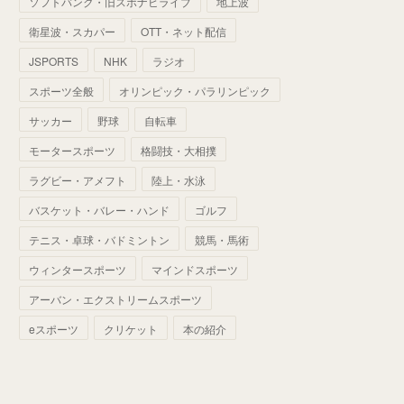
ソフトバンク・旧スポナビライブ
地上波
(
70
)
(
41
)
(
28
)
(
13
)
(
37
)
(
22
)
衛星波・スカパー
OTT・ネット配信
(
29
)
(
29
)
(
45
)
(
37
)
(
29
)
JSPORTS
NHK
ラジオ
(
33
)
(
49
)
(
59
)
(
32
)
スポーツ全般
オリンピック・パラリンピック
(
41
)
(
44
)
(
50
)
サッカー
野球
自転車
(
36
)
(
14
)
モータースポーツ
格闘技・大相撲
ラグビー・アメフト
陸上・水泳
バスケット・バレー・ハンド
ゴルフ
テニス・卓球・バドミントン
競馬・馬術
ウィンタースポーツ
マインドスポーツ
アーバン・エクストリームスポーツ
eスポーツ
クリケット
本の紹介