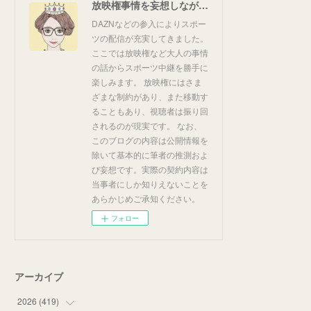
放映権事情を妄想しながらスポーツ中継を楽しむ
DAZNなどの参入によりスポー
ツの配信が充実してきました。
ここでは放映権など大人の事情
の話からスポーツ中継を勝手に
楽しみます。 放映権にはさま
ざまな制約があり、また移動す
ることもあり、視聴者は振り回
されるのが現実です。 なお、
このブログの内容は公開情報を
除いて基本的に筆者の推測およ
び妄想です。実際の契約内容は
当事者にしか知りえないことを
あらかじめご承知ください。
フォロー
アーカイブ
2026
(
419
)