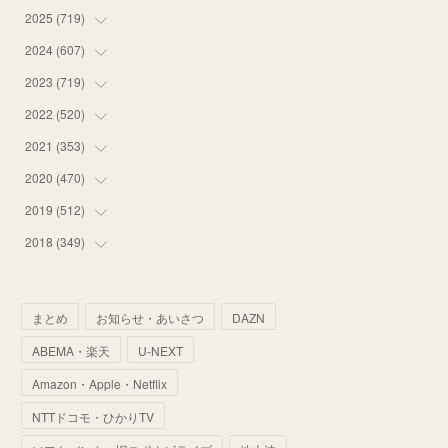
2025
(
719
(
12
)
)
(
55
)
2024
(
607
(
75
)
)
(
58
)
(
63
)
2023
(
719
(
51
)
)
(
58
)
(
57
)
(
48
)
2022
(
520
(
59
)
)
(
53
)
(
60
)
(
35
)
(
52
)
2021
(
353
(
65
)
)
(
59
)
(
62
)
(
51
)
(
55
)
(
44
)
2020
(
470
(
31
)
)
(
55
)
(
55
)
(
60
)
(
63
)
(
41
)
(
33
)
2019
(
512
(
34
)
)
(
67
)
(
61
)
(
59
)
(
53
)
(
43
)
(
34
)
(
32
)
2018
(
349
(
51
)
)
(
64
)
(
59
)
(
66
)
(
46
)
(
30
)
(
33
)
(
46
)
(
37
)
(
52
)
(
51
)
(
61
)
(
42
)
(
25
)
(
36
)
(
44
)
(
35
)
まとめ
お知らせ・あいさつ
DAZN
(
68
)
(
40
)
(
54
)
(
41
)
(
29
)
(
33
)
(
42
)
(
40
)
ABEMA・楽天
U-NEXT
(
60
)
(
50
)
(
56
)
(
33
)
(
25
)
(
53
)
(
50
)
(
39
)
Amazon・Apple・Netflix
(
42
)
(
58
)
(
56
)
(
38
)
(
32
)
(
41
)
(
34
)
(
42
)
NTTドコモ・ひかりTV
(
45
)
(
74
)
(
57
)
(
24
)
(
60
)
(
32
)
(
9
)