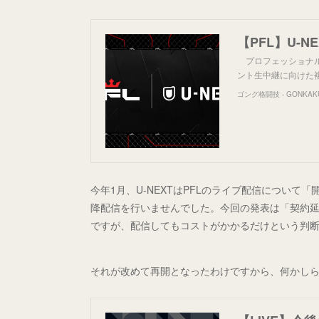
プロフェッショナル・
ント生中継に向けた
ゴング格闘技 - GONKAK
今年1月、U-NEXTはPFLのライブ配信につい
降配信を行いませんでした。今回の発表は「契約
ですが、配信してもコストがかかるだけという判
それが改めて再開となったわけですから、何かし