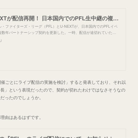
【PFL】U-NEXTが配信再開！ 日本国内でのPFL生中継の複数年パートナーシップを更新。AJ・マッキー出場の3月20日26時のマドリード大会から。菊入正行、渡辺華奈、SA...
ファイターズ・リーグ（PFL）とU-NEXTが、日本国内でのPFLイベ
複数年パートナーシップ契約を更新した。一時、配信が途切れていた…
U
て「開催ごとにライブ配信の実施を検討」すると発表しており、それ以
延長」という表現だったので、契約が切れたわけではなさそうなの
断だったのでしょうか。
ら理由はあるはずです。