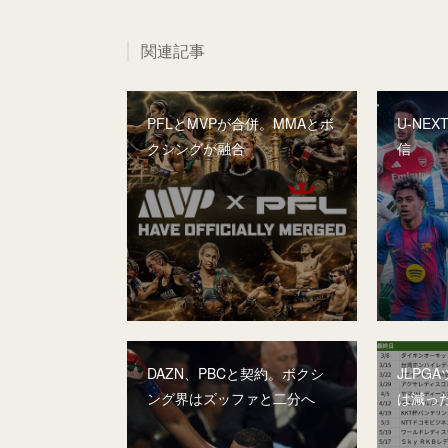
関連記事
PFLとMVPが合併。MMAとボ
U-NE
クシングが融合
信
DAZN、PBCと契約。ボクシ
JLPG
ング界はズッファと二分へ
は減っ