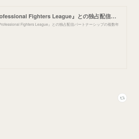
【LIVE】『Professional Fighters League』との独占配信パートナーシップの複数年延長のお知らせ - お知らせ | U-NEXTヘルプセンター
ofessional Fighters League』との独占配信パートナーシップの複数年