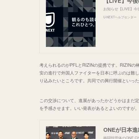
お知らせ【LIVE】
U-NEXTヘルプセンター
考えられるのがPFLとRIZINの提携です。RIZI
安の進行で外国人ファイターを日本に呼ぶのは難し
り込みたいところです。共同での興行開催といっ
この交渉について、進展があったかどうかはまだ
を予感させます。いい発表があるとよいのですが
ONEが日本
格闘技団体のONE C