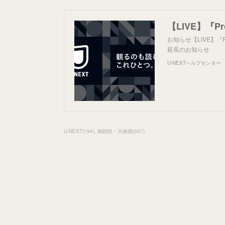
お知らせ【LIVE】『Pr
延長のお知らせ
U-NEXTヘルプセンター
U-NEXT
(
194
)
格闘技・大相撲
(
397
)