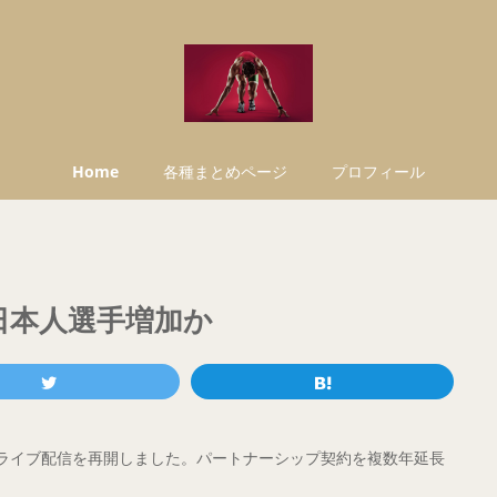
Home
各種まとめページ
プロフィール
。日本人選手増加か
rs League)のライブ配信を再開しました。パートナーシップ契約を複数年延長