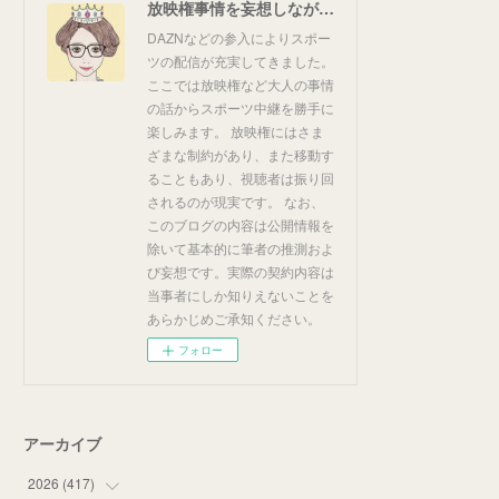
放映権事情を妄想しながらスポーツ中継を楽しむ
DAZNなどの参入によりスポー
ツの配信が充実してきました。
ここでは放映権など大人の事情
の話からスポーツ中継を勝手に
楽しみます。 放映権にはさま
ざまな制約があり、また移動す
ることもあり、視聴者は振り回
されるのが現実です。 なお、
このブログの内容は公開情報を
除いて基本的に筆者の推測およ
び妄想です。実際の契約内容は
当事者にしか知りえないことを
あらかじめご承知ください。
フォロー
アーカイブ
2026
(
417
)