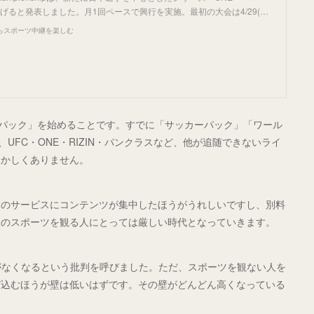
ち上げると発表しました。月1回ペースで興行を実施。最初の大会は4/29(…
らスポーツ中継を楽しむ
闘技パック」を始めることです。すでに「サッカーパック」「ワール
、UFC・ONE・RIZIN・パンクラスなど、他が追随できないライ
おかしくありません。
つのサービスにコンテンツが集中したほうがうれしいですし、別料
数のスポーツを観る人にとっては厳しい時代となっていきます。
接点がなくなるという批判を呼びました。ただ、スポーツを観ない人を
び込むほうが壁は低いはずです。その壁がどんどん高くなっている