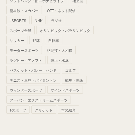
ソフトバンク・旧スポナビライブ
地上波
(
70
)
(
41
)
(
28
)
(
13
)
(
37
)
(
22
)
衛星波・スカパー
OTT・ネット配信
(
29
)
(
29
)
(
45
)
(
37
)
(
29
)
JSPORTS
NHK
ラジオ
(
33
)
(
49
)
(
59
)
(
32
)
スポーツ全般
オリンピック・パラリンピック
(
41
)
(
44
)
(
50
)
サッカー
野球
自転車
(
36
)
(
14
)
モータースポーツ
格闘技・大相撲
ラグビー・アメフト
陸上・水泳
バスケット・バレー・ハンド
ゴルフ
テニス・卓球・バドミントン
競馬・馬術
ウィンタースポーツ
マインドスポーツ
アーバン・エクストリームスポーツ
eスポーツ
クリケット
本の紹介