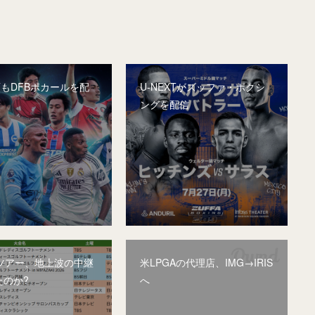
XTもDFBポカールを配
U-NEXTがズッファ・ボクシ
ングを配信
Aツアー、地上波の中継
米LPGAの代理店、IMG→IRIS
たのか?
へ