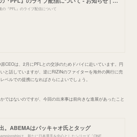
【LIVE】今後の『PFL』のライブ配信について - お知らせ | U-NEXTヘルプセンター
今後の『PFL』のライブ配信について
Nの榊原CEOは、2月にPFLとの交渉のためドバイに赴いています。円
いと話していますが、逆にRIZINのファイターを海外の興行に売
たレベルでの提携になればさらによいでしょう。
定かではないのですが、今回の出来事は前向きな進展があったこと
。
進出。ABEMAはパッキャオ氏とタッグ
hampionshipは、新たに日本選手を中心としたシリーズ「ONE