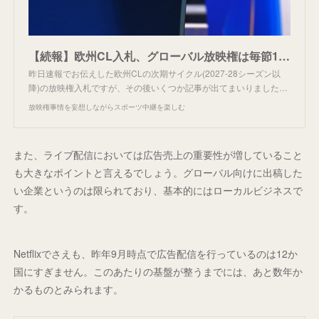
【続報】欧州CL入札、グローバル放映権は毎節1試合。
昨日速報でお伝えした欧州CLの次期サイクル(2027-28シーズン以
降)の放映権入札ですが、その後いくつか記事が出てまいりました…
放映権事情を妄想しながらスポーツ中継を楽しむ
また、ライブ配信においては広告売上の重要性が増していること
も大きなポイントと言えるでしょう。グローバル向けに出稿した
い企業というのは限られており、基本的にはローカルビジネスで
す。
Netflixでさえも、昨年9月時点で広告配信を行っているのは12か
国にすぎません。このあたりの基盤が整うまでには、あと数年か
かるものとみられます。