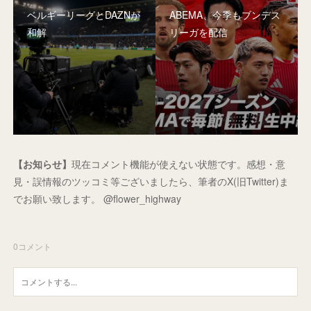
ベルギーリーグとDAZNが
ABEMA、今季もブンデス
和解
リーガを配信
【お知らせ】
現在コメント機能が使えない状態です。感想・意
見・誤情報のツッコミ等ございましたら、筆者のX(旧Twitter)ま
でお願い致します。 @flower_highway
0
コメント