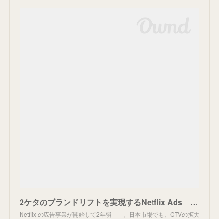
2ケタのブランドリフトを実現するNetflix Ads 新機能は「ムード」を捉える新ターゲティング | DIGIDAY［日本版］
Netflix の広告事業が開始して2年弱――。日本市場でも、CTVの拡大