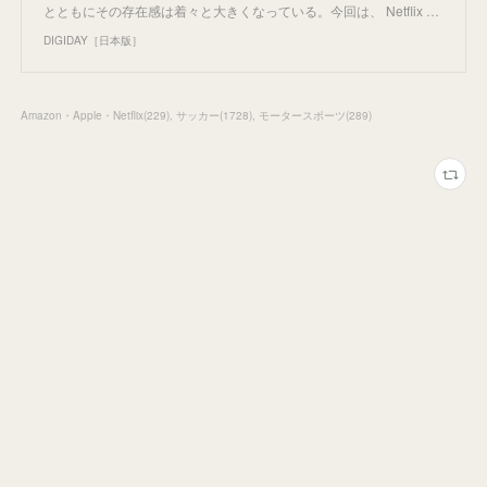
とともにその存在感は着々と大きくなっている。今回は、 Netflix …
DIGIDAY［日本版］
Amazon・Apple・Netflix
(
229
)
サッカー
(
1728
)
モータースポーツ
(
289
)