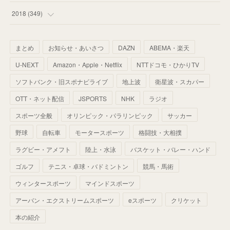
(
67
)
(
61
)
(
59
)
(
53
)
(
43
)
(
34
)
(
32
)
(
51
)
2018
(
349
)
(
64
)
(
59
)
(
66
)
(
46
)
(
30
)
(
33
)
(
46
)
(
37
)
まとめ
お知らせ・あいさつ
DAZN
ABEMA・楽天
(
52
)
(
51
)
(
61
)
(
42
)
(
25
)
(
36
)
(
44
)
(
35
)
U-NEXT
Amazon・Apple・Netflix
NTTドコモ・ひかりTV
(
68
)
(
40
)
(
54
)
(
41
)
(
29
)
(
33
)
(
42
)
(
40
)
ソフトバンク・旧スポナビライブ
地上波
衛星波・スカパー
(
60
)
(
50
)
(
56
)
(
33
)
(
25
)
(
53
)
OTT・ネット配信
JSPORTS
NHK
ラジオ
(
50
)
(
39
)
(
42
)
スポーツ全般
(
58
)
オリンピック・パラリンピック
サッカー
(
56
)
(
38
)
(
32
)
(
41
)
(
34
)
(
42
)
野球
自転車
モータースポーツ
格闘技・大相撲
(
45
)
(
74
)
(
57
)
(
24
)
(
60
)
(
32
)
(
9
)
ラグビー・アメフト
陸上・水泳
バスケット・バレー・ハンド
(
70
)
(
41
)
(
28
)
(
13
)
(
37
)
(
22
)
ゴルフ
テニス・卓球・バドミントン
競馬・馬術
(
29
)
ウィンタースポーツ
(
29
)
マインドスポーツ
(
45
)
(
37
)
(
29
)
アーバン・エクストリームスポーツ
eスポーツ
クリケット
(
33
)
(
49
)
(
59
)
(
32
)
本の紹介
(
41
)
(
44
)
(
50
)