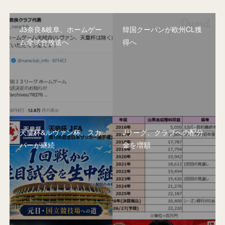
J3奈良&岐阜、ホームゲー
韓国クーパンが欧州CL獲
ム全試合放送へ
得へ
天皇杯&ルヴァン杯、スカ
Jリーグ、クラブへの配分
パーが継続
金を増額