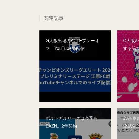
関連記事
G大阪出場のACLEプレーオ
C大阪
フ、YouTubeで配信
する論
ポルトガルリーグは今季も
J3奈良
DAZN。2年契約
全試合