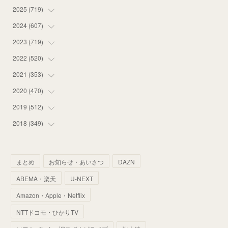
2025
(
719
(
20
)
)
(
55
)
2024
(
607
(
75
)
)
(
58
)
(
63
)
2023
(
719
(
51
)
)
(
58
)
(
57
)
(
48
)
2022
(
520
(
59
)
)
(
53
)
(
60
)
(
35
)
(
52
)
2021
(
353
(
65
)
)
(
59
)
(
62
)
(
51
)
(
55
)
(
44
)
2020
(
470
(
31
)
)
(
55
)
(
55
)
(
60
)
(
63
)
(
41
)
(
33
)
2019
(
512
(
34
)
)
(
67
)
(
61
)
(
59
)
(
53
)
(
43
)
(
34
)
(
32
)
2018
(
349
(
51
)
)
(
64
)
(
59
)
(
66
)
(
46
)
(
30
)
(
33
)
(
46
)
(
37
)
(
52
)
(
51
)
(
61
)
(
42
)
(
25
)
(
36
)
(
44
)
(
35
)
まとめ
お知らせ・あいさつ
DAZN
(
68
)
(
40
)
(
54
)
(
41
)
(
29
)
(
33
)
(
42
)
(
40
)
ABEMA・楽天
U-NEXT
(
60
)
(
50
)
(
56
)
(
33
)
(
25
)
(
53
)
(
50
)
(
39
)
Amazon・Apple・Netflix
(
42
)
(
58
)
(
56
)
(
38
)
(
32
)
(
41
)
(
34
)
(
42
)
NTTドコモ・ひかりTV
(
45
)
(
74
)
(
57
)
(
24
)
(
60
)
(
32
)
(
9
)