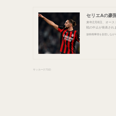
セリエAの豪
来年2月8日、オース
戦の中止が発表され
放映権事情を妄想しなが
サッカー
(
1732
)