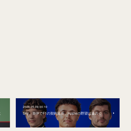
2026.05.09 00:10
に
Sky、英伊でF1の契約延長。Appleの野望は遠のく