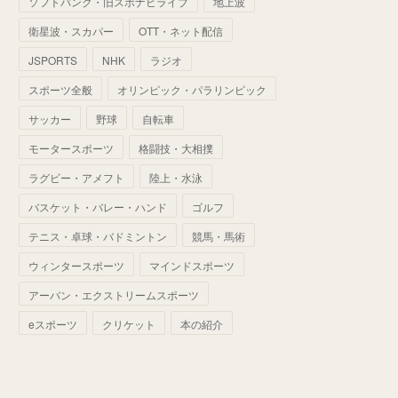
ソフトバンク・旧スポナビライブ
地上波
(
70
)
(
41
)
(
28
)
(
13
)
(
37
)
(
22
)
衛星波・スカパー
OTT・ネット配信
(
29
)
(
29
)
(
45
)
(
37
)
(
29
)
JSPORTS
NHK
ラジオ
(
33
)
(
49
)
(
59
)
(
32
)
スポーツ全般
オリンピック・パラリンピック
(
41
)
(
44
)
(
50
)
サッカー
野球
自転車
(
36
)
(
14
)
モータースポーツ
格闘技・大相撲
ラグビー・アメフト
陸上・水泳
バスケット・バレー・ハンド
ゴルフ
テニス・卓球・バドミントン
競馬・馬術
ウィンタースポーツ
マインドスポーツ
アーバン・エクストリームスポーツ
eスポーツ
クリケット
本の紹介