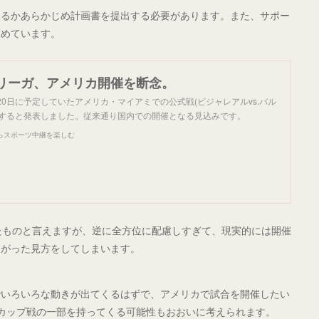
するかあらかじめ計画書を提出する必要があります。また、サポー
求めています。
リーガ、アメリカ開催を断念。
20日に予定していたアメリカ・マイアミでの公式戦(ビジャレアルvs.バル
ルすると発表しました。従来通り国内での開催となる見込みです。
らスポーツ中継を楽しむ
したものと言えますが、逆に全方位に配慮しすぎて、現実的には開催
うがった見方をしてしまいます。
でいろいろな動きが出てくるはずで、アメリカで試合を開催したい
がカップ戦の一部を持ってくる可能性もおおいに考えられます。