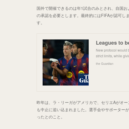
国外で開催できるのは年1試合のみとされ、自国およ
の承認を必要とします。最終的にはFIFAが認可
す。
New protocol would br
strict limits, while giv
the Guardian
昨年は、ラ・リーガがアメリカで、セリエAがオー
も中止に追い込まれました。選手会やサポーターが
ったとのこと。