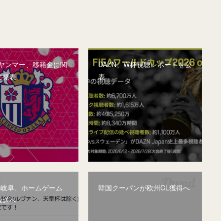
&ヤンマー、移籍金に関
DAZN、W杯視聴レポートを公
文発表
表
&岐阜、ホームゲーム
韓国クーパンが欧州CL獲得へ
放送へ