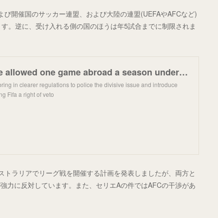
び開催国のサッカー連盟、および大陸の連盟(UEFAやAFCなど)
します。逆に、受け入れる側の国のほうは年5試合までに制限されま
Leagues to be allowed one game abroad a season under new Fifa proposals
ing in clearer regulations to police the divisive issue and introduce
ing Fifa a right of veto
ストラリアでリーグ戦を開催する計画を発表しましたが、両方と
強力に反対しています。また、セリエAの件ではAFCの干渉があ