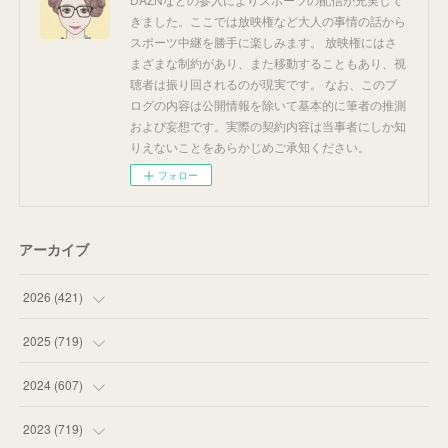
きました。ここでは放映権など大人の事情の話から
スポーツ中継を勝手に楽しみます。 放映権にはさ
まざまな制約があり、また移動することもあり、視
聴者は振り回されるのが現実です。 なお、このブ
ログの内容は公開情報を除いて基本的に筆者の推測
および妄想です。実際の契約内容は当事者にしか知
りえないことをあらかじめご承知ください。
フォロー
アーカイブ
2026
(
421
)
(
16
)
2025
(
719
)
(
55
)
(
75
)
2024
(
607
)
(
58
)
(
63
)
(
51
)
2023
(
719
)