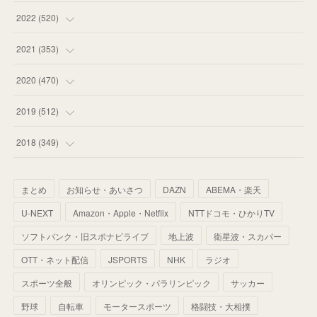
(
58
)
(
57
)
(
48
)
(
59
)
2022
(
520
)
(
53
)
(
60
)
(
35
)
(
52
)
(
65
)
2021
(
353
)
(
59
)
(
62
)
(
51
)
(
55
)
(
44
)
(
31
)
2020
(
470
)
(
55
)
(
55
)
(
60
)
(
63
)
(
41
)
(
33
)
(
34
)
2019
(
512
)
(
67
)
(
61
)
(
59
)
(
53
)
(
43
)
(
34
)
(
32
)
(
51
)
2018
(
349
)
(
64
)
(
59
)
(
66
)
(
46
)
(
30
)
(
33
)
(
46
)
(
37
)
まとめ
お知らせ・あいさつ
DAZN
ABEMA・楽天
(
52
)
(
51
)
(
61
)
(
42
)
(
25
)
(
36
)
(
44
)
(
35
)
U-NEXT
Amazon・Apple・Netflix
NTTドコモ・ひかりTV
(
68
)
(
40
)
(
54
)
(
41
)
(
29
)
(
33
)
(
42
)
(
40
)
ソフトバンク・旧スポナビライブ
地上波
衛星波・スカパー
(
60
)
(
50
)
(
56
)
(
33
)
(
25
)
(
53
)
OTT・ネット配信
JSPORTS
NHK
ラジオ
(
50
)
(
39
)
(
42
)
スポーツ全般
(
58
)
オリンピック・パラリンピック
サッカー
(
56
)
(
38
)
(
32
)
(
41
)
(
34
)
(
42
)
野球
自転車
モータースポーツ
格闘技・大相撲
(
45
)
(
74
)
(
57
)
(
24
)