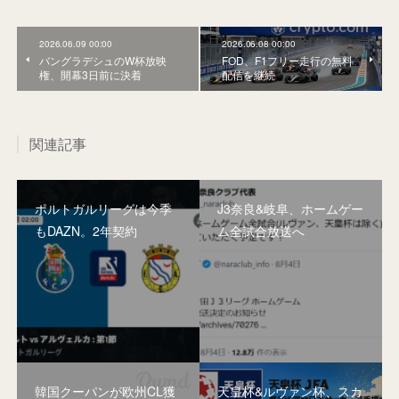
2026.06.09 00:00
2026.06.08 00:00
バングラデシュのW杯放映
FOD、F1フリー走行の無料
権、開幕3日前に決着
配信を継続
関連記事
ポルトガルリーグは今季
J3奈良&岐阜、ホームゲー
もDAZN。2年契約
ム全試合放送へ
韓国クーパンが欧州CL獲
天皇杯&ルヴァン杯、スカ