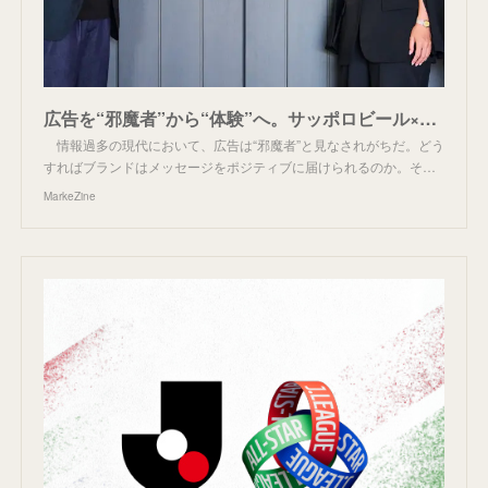
広告を“邪魔者”から“体験”へ。サッポロビール×DAZNが拓く「Fandomマーケティング」の新境地
情報過多の現代において、広告は“邪魔者”と見なされがちだ。どう
すればブランドはメッセージをポジティブに届けられるのか。そ…
MarkeZine