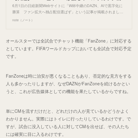
6月1日の日経新聞Webサイトに「W杯中継のDAZN、AIで黒字化に
勝算 ファン拡大へ独占配信選ばず」という記事が掲載されまし…
note（ノート）
オールスターでは全試合でチャット機能「FanZone」に対応する
としています。FIFAワールドカップにおいても全試合で対応予定
です。
FanZoneは時に治安が悪くなることもあり、否定的な見方をする
人も多かったりしますが、なぜDAZNがFanZoneを続けるかとい
うと、これが広告媒体としての機能を果たしているからですね。
単にCMを流すだけだと、どれだけの人が見ているかどうかよく
わかりません。実際にはトイレに行ったりしているわけです。で
すが、試合に没入している人に対してCMを出せば、その人たち
には確実に目に入るわけです。