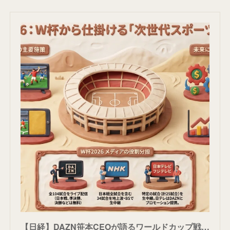
【日経】DAZN笹本CEOが語るワールドカップ戦略｜ふらわあ: スポーツ放映権の世界