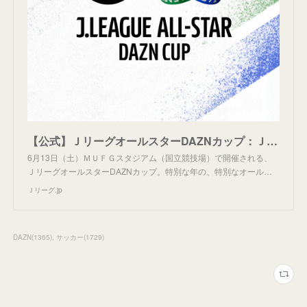
【公式】ＪリーグオールスターDAZNカップ：Ｊリーグ.jp
6月13日（土）ＭＵＦＧスタジアム（国立競技場）で開催される、
ＪリーグオールスターDAZNカップ。特別な年の、特別なオール…
Ｊリーグ.jp
DAZN
(
1365
)
サッカー
(
1729
)