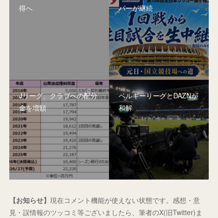
得へ
パーが継続
Jリーグ、クラブへの配分
ベルギーリーグとDAZNが
金を増額
和解
【お知らせ】
現在コメント機能が使えない状態です。感想・意
見・誤情報のツッコミ等ございましたら、筆者のX(旧Twitter)ま