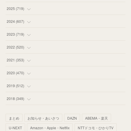
(
14
)
2025
(
719
)
(
55
)
(
75
)
2024
(
607
)
(
58
)
(
63
)
(
51
)
2023
(
719
)
(
58
)
(
57
)
(
48
)
(
59
)
2022
(
520
)
(
53
)
(
60
)
(
35
)
(
52
)
(
65
)
2021
(
353
)
(
59
)
(
62
)
(
51
)
(
55
)
(
44
)
(
31
)
2020
(
470
)
(
55
)
(
55
)
(
60
)
(
63
)
(
41
)
(
33
)
(
34
)
2019
(
512
)
(
67
)
(
61
)
(
59
)
(
53
)
(
43
)
(
34
)
(
32
)
(
51
)
2018
(
349
)
(
64
)
(
59
)
(
66
)
(
46
)
(
30
)
(
33
)
(
46
)
(
37
)
まとめ
お知らせ・あいさつ
DAZN
ABEMA・楽天
(
52
)
(
51
)
(
61
)
(
42
)
(
25
)
(
36
)
(
44
)
(
35
)
U-NEXT
Amazon・Apple・Netflix
NTTドコモ・ひかりTV