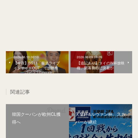
2026.06.10 00:10
2026.06.09 09:00
【今夜】BS11「報道ライブ
【追記あり】タイのW杯放映
インサイドOUT」で放映権
権、開幕前日に決着か
関連記事
韓国クーパンが欧州CL獲
天皇杯&ルヴァン杯、スカ
得へ
パーが継続