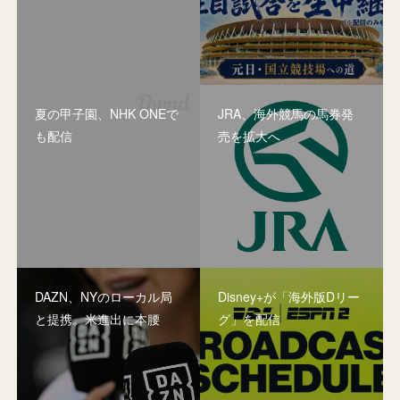
夏の甲子園、NHK ONEで
JRA、海外競馬の馬券発
も配信
売を拡大へ
DAZN、NYのローカル局
Disney+が「海外版Dリー
と提携。米進出に本腰
グ」を配信