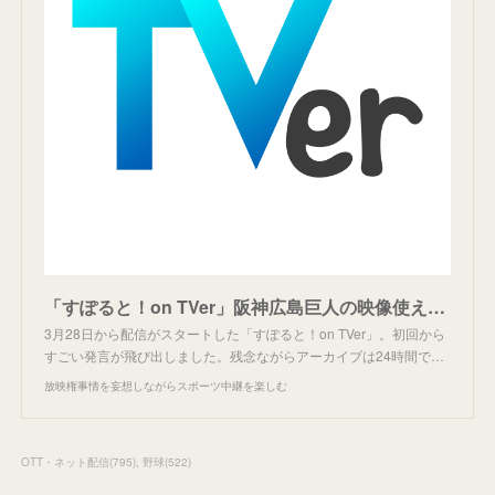
「すぽると！on TVer」阪神広島巨人の映像使えず。
3月28日から配信がスタートした「すぽると！on TVer」。初回から
すごい発言が飛び出しました。残念ながらアーカイブは24時間で…
放映権事情を妄想しながらスポーツ中継を楽しむ
OTT・ネット配信
(
795
)
野球
(
522
)