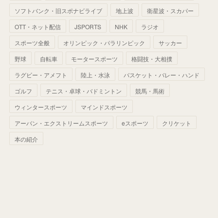
(
68
)
(
40
)
(
54
)
(
41
)
(
29
)
(
33
)
(
42
)
(
40
)
ソフトバンク・旧スポナビライブ
地上波
衛星波・スカパー
(
60
)
(
50
)
(
56
)
(
33
)
(
25
)
(
53
)
OTT・ネット配信
JSPORTS
NHK
ラジオ
(
50
)
(
39
)
(
42
)
スポーツ全般
(
58
)
オリンピック・パラリンピック
サッカー
(
56
)
(
38
)
(
32
)
(
41
)
(
34
)
(
42
)
野球
自転車
モータースポーツ
格闘技・大相撲
(
45
)
(
74
)
(
57
)
(
24
)
(
60
)
(
32
)
(
9
)
ラグビー・アメフト
陸上・水泳
バスケット・バレー・ハンド
(
70
)
(
41
)
(
28
)
(
13
)
(
37
)
(
22
)
ゴルフ
テニス・卓球・バドミントン
競馬・馬術
(
29
)
ウィンタースポーツ
(
29
)
マインドスポーツ
(
45
)
(
37
)
(
29
)
アーバン・エクストリームスポーツ
eスポーツ
クリケット
(
33
)
(
49
)
(
59
)
(
32
)
本の紹介
(
41
)
(
44
)
(
50
)
(
36
)
(
14
)