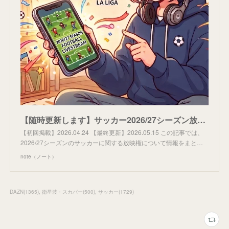
【随時更新します】サッカー2026/27シーズン放映権まとめ｜ふらわあ: スポーツ放映権の世界
【初回掲載】2026.04.24 【最終更新】2026.05.15 この記事では、
2026/27シーズンのサッカーに関する放映権について情報をまと…
note（ノート）
DAZN
(
1365
)
衛星波・スカパー
(
500
)
サッカー
(
1729
)