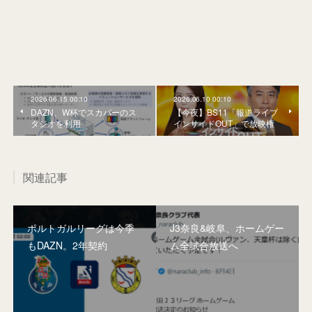
2026.06.15 00:10
2026.06.10 00:10
DAZN、W杯でスカパーのス
【今夜】BS11「報道ライブ
タジオを利用
インサイドOUT」で放映権
関連記事
ポルトガルリーグは今季
J3奈良&岐阜、ホームゲー
もDAZN。2年契約
ム全試合放送へ