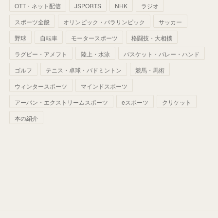
(
60
)
(
50
)
(
56
)
(
33
)
(
25
)
(
53
)
OTT・ネット配信
JSPORTS
NHK
ラジオ
(
50
)
(
39
)
(
42
)
スポーツ全般
(
58
)
オリンピック・パラリンピック
サッカー
(
56
)
(
38
)
(
32
)
(
41
)
(
34
)
(
42
)
野球
自転車
モータースポーツ
格闘技・大相撲
(
45
)
(
74
)
(
57
)
(
24
)
(
60
)
(
32
)
(
9
)
ラグビー・アメフト
陸上・水泳
バスケット・バレー・ハンド
(
70
)
(
41
)
(
28
)
(
13
)
(
37
)
(
22
)
ゴルフ
テニス・卓球・バドミントン
競馬・馬術
(
29
)
ウィンタースポーツ
(
29
)
マインドスポーツ
(
45
)
(
37
)
(
29
)
アーバン・エクストリームスポーツ
eスポーツ
クリケット
(
33
)
(
49
)
(
59
)
(
32
)
本の紹介
(
41
)
(
44
)
(
50
)
(
36
)
(
14
)