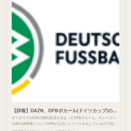
【詳報】DAZN、DFBポカール(ドイツカップ)の契約延長。
ぎりぎりでDAZNの契約延長が決まったDFBポカール。今シーズン
以降の放映権についてDFBが公式にリリースを出しているので紹…