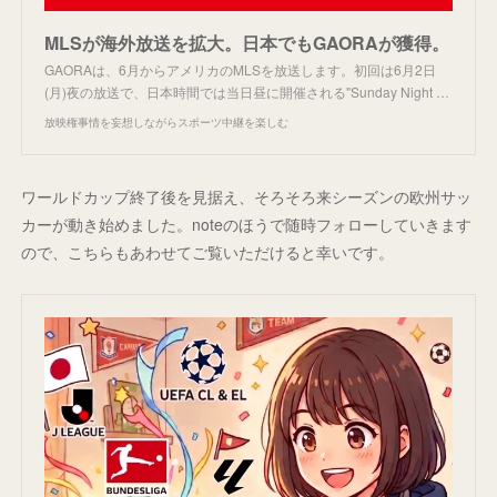
MLSが海外放送を拡大。日本でもGAORAが獲得。
GAORAは、6月からアメリカのMLSを放送します。初回は6月2日
(月)夜の放送で、日本時間では当日昼に開催される"Sunday Night …
放映権事情を妄想しながらスポーツ中継を楽しむ
ワールドカップ終了後を見据え、そろそろ来シーズンの欧州サッ
カーが動き始めました。noteのほうで随時フォローしていきます
ので、こちらもあわせてご覧いただけると幸いです。