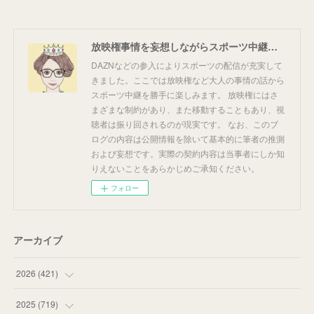
放映権事情を妄想しながらスポーツ中継を楽しむ
DAZNなどの参入によりスポーツの配信が充実して
きました。ここでは放映権など大人の事情の話から
スポーツ中継を勝手に楽しみます。 放映権にはさ
まざまな制約があり、また移動することもあり、視
聴者は振り回されるのが現実です。 なお、このブ
ログの内容は公開情報を除いて基本的に筆者の推測
および妄想です。実際の契約内容は当事者にしか知
りえないことをあらかじめご承知ください。
フォロー
アーカイブ
2026
(
421
)
(
16
)
2025
(
719
)