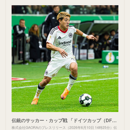
伝統のサッカー・カップ戦 「ドイツカップ（DFBポカール）」GAORAオンデマンドで2026-27シーズン全63試合の配信決定！GAORA SPORTSでも注目試合をテレビ独占放送！
株式会社GAORAのプレスリリース（2026年6月10日 14時25分）伝