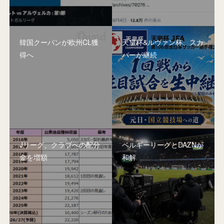
韓国クーパンが欧州CL獲
天皇杯&ルヴァン杯、スカ
得へ
パーが継続
Jリーグ、クラブへの配分
ベルギーリーグとDAZNが
金を増額
和解