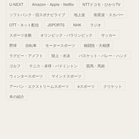
U-NEXT
Amazon・Apple・Netflix
NTTドコモ・ひかりTV
(
68
)
(
40
)
(
54
)
(
41
)
(
29
)
(
33
)
(
42
)
(
40
)
ソフトバンク・旧スポナビライブ
地上波
衛星波・スカパー
(
60
)
(
50
)
(
56
)
(
33
)
(
25
)
(
53
)
OTT・ネット配信
JSPORTS
NHK
ラジオ
(
50
)
(
39
)
(
42
)
スポーツ全般
(
58
)
オリンピック・パラリンピック
サッカー
(
56
)
(
38
)
(
32
)
(
41
)
(
34
)
(
42
)
野球
自転車
モータースポーツ
格闘技・大相撲
(
45
)
(
74
)
(
57
)
(
24
)
(
60
)
(
32
)
(
9
)
ラグビー・アメフト
陸上・水泳
バスケット・バレー・ハンド
(
70
)
(
41
)
(
28
)
(
13
)
(
37
)
(
22
)
ゴルフ
テニス・卓球・バドミントン
競馬・馬術
(
29
)
ウィンタースポーツ
(
29
)
マインドスポーツ
(
45
)
(
37
)
(
29
)
アーバン・エクストリームスポーツ
eスポーツ
クリケット
(
33
)
(
49
)
(
59
)
(
32
)
本の紹介
(
41
)
(
44
)
(
50
)
(
36
)
(
14
)