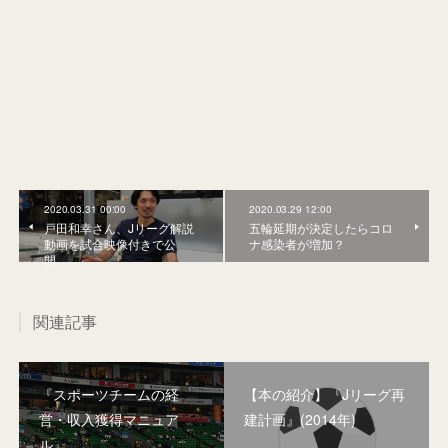
2020.03.31 00:00
2020.03.29 12:00
戸田和幸さん、Jリーグ解説
五輪延期が決定したらコロ
動画を試合映像付きで公
ナ感染者が増加？
開。
関連記事
『スポーツチームの経
【本の紹介】『Jリーグ再
営・収入獲得マニュア
建計画』(2014年)
ル』