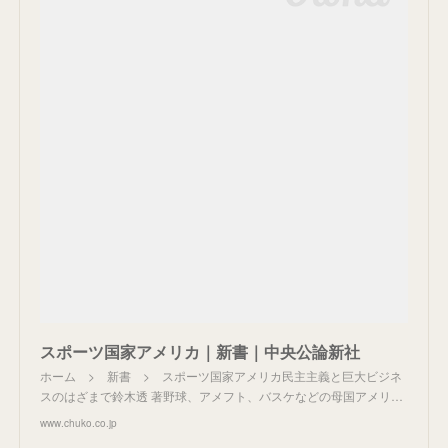
スポーツ国家アメリカ｜新書｜中央公論新社
ホーム > 新書 > スポーツ国家アメリカ民主主義と巨大ビジネ
スのはざまで鈴木透 著野球、アメフト、バスケなどの母国アメリ…
www.chuko.co.jp