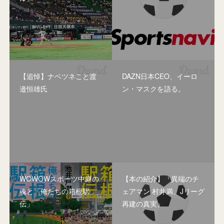
【追悼】ナベツネこと渡
DAZN日本CEO、イーロ
邉恒雄氏
ン・マスクを語る。
WOWOWスポーツ中継の
【本の紹介】『異端のチ
魂と「俺たちの箱根駅
ェアマン 村井満、Jリーグ
伝」
再建の真実』