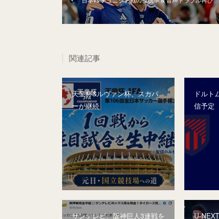
関連記事
天皇杯&ルヴァン杯、スカパ
ドルト
ーが継続
信予定
サンテレビ、阪神巨人3連戦を
U-NE