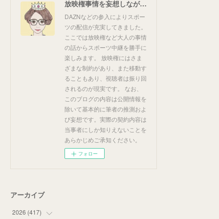
放映権事情を妄想しながらスポーツ中継を楽しむ
DAZNなどの参入によりスポー
ツの配信が充実してきました。
ここでは放映権など大人の事情
の話からスポーツ中継を勝手に
楽しみます。 放映権にはさま
ざまな制約があり、また移動す
ることもあり、視聴者は振り回
されるのが現実です。 なお、
このブログの内容は公開情報を
除いて基本的に筆者の推測およ
び妄想です。実際の契約内容は
当事者にしか知りえないことを
あらかじめご承知ください。
フォロー
アーカイブ
2026
(
417
)