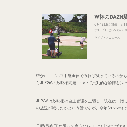
6月12日に開幕した
テレビ）とBSでの
ライブドアニュース
確かに、ゴルフ中継全体でみれば減っているのか
らJLPGAの放映権問題について批判的な論陣を
JLPGAは放映権の自主管理を主張し、現在は一括し
の放送が減ったかという話ですが、今年(2026年
日曜(最終日)に限って言うならば、地上波で放送