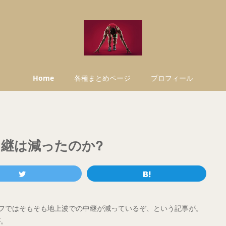
Home
各種まとめページ
プロフィール
中継は減ったのか?
ルフではそもそも地上波での中継が減っているぞ、という記事が。
が。