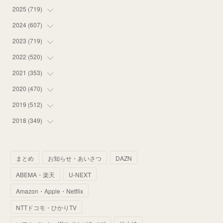
2025
(
719
(
12
)
)
(
55
)
2024
(
607
(
75
)
)
(
58
)
(
63
)
2023
(
719
(
51
)
)
(
58
)
(
57
)
(
48
)
2022
(
520
(
59
)
)
(
53
)
(
60
)
(
35
)
(
52
)
2021
(
353
(
65
)
)
(
59
)
(
62
)
(
51
)
(
55
)
(
44
)
2020
(
470
(
31
)
)
(
55
)
(
55
)
(
60
)
(
63
)
(
41
)
(
33
)
2019
(
512
(
34
)
)
(
67
)
(
61
)
(
59
)
(
53
)
(
43
)
(
34
)
(
32
)
2018
(
349
(
51
)
)
(
64
)
(
59
)
(
66
)
(
46
)
(
30
)
(
33
)
(
46
)
(
37
)
(
52
)
(
51
)
(
61
)
(
42
)
(
25
)
(
36
)
(
44
)
(
35
)
まとめ
お知らせ・あいさつ
DAZN
(
68
)
(
40
)
(
54
)
(
41
)
(
29
)
(
33
)
(
42
)
(
40
)
ABEMA・楽天
U-NEXT
(
60
)
(
50
)
(
56
)
(
33
)
(
25
)
(
53
)
(
50
)
(
39
)
Amazon・Apple・Netflix
(
42
)
(
58
)
(
56
)
(
38
)
(
32
)
(
41
)
(
34
)
(
42
)
NTTドコモ・ひかりTV
(
45
)
(
74
)
(
57
)
(
24
)
(
60
)
(
32
)
(
9
)