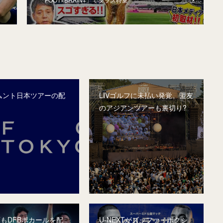
ムント日本ツアーの配
LIVゴルフに未払い発覚。盟友
のアジアンツアーも裏切り?
XTもDFBポカールを配
U-NEXTがズッファ・ボクシ