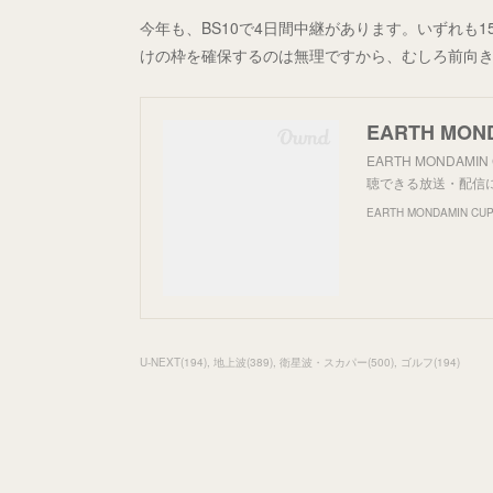
今年も、BS10で4日間中継があります。いずれも
けの枠を確保するのは無理ですから、むしろ前向
EARTH MON
EARTH MONDA
聴できる放送・配信
EARTH MONDAMIN CU
U-NEXT
(
194
)
地上波
(
389
)
衛星波・スカパー
(
500
)
ゴルフ
(
194
)