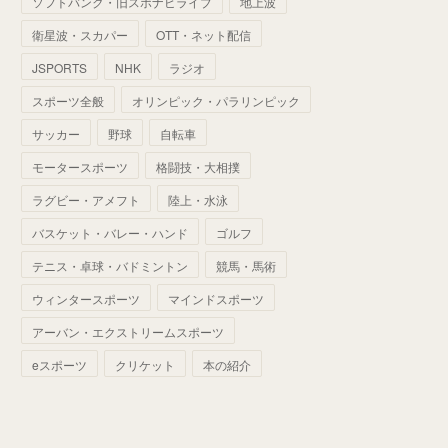
ソフトバンク・旧スポナビライブ
地上波
(
70
)
(
41
)
(
28
)
(
13
)
(
37
)
(
22
)
衛星波・スカパー
OTT・ネット配信
(
29
)
(
29
)
(
45
)
(
37
)
(
29
)
JSPORTS
NHK
ラジオ
(
33
)
(
49
)
(
59
)
(
32
)
スポーツ全般
オリンピック・パラリンピック
(
41
)
(
44
)
(
50
)
サッカー
野球
自転車
(
36
)
(
14
)
モータースポーツ
格闘技・大相撲
ラグビー・アメフト
陸上・水泳
バスケット・バレー・ハンド
ゴルフ
テニス・卓球・バドミントン
競馬・馬術
ウィンタースポーツ
マインドスポーツ
アーバン・エクストリームスポーツ
eスポーツ
クリケット
本の紹介