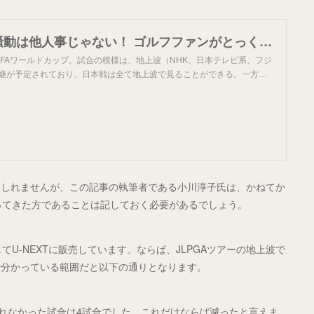
W杯のDAZN騒動は他人事じゃない！ ゴルフファンがとっくに直面している「見るのにお金がかかる」問題 - ライブドアニュース
FIFAワールドカップ。試合の模様は、地上波（NHK、日本テレビ系、フジ
中継が予定されており、日本戦は全て地上波で見ることができる。一方…
もしれませんが、この記事の執筆者である小川淳子氏は、かねてか
張ってきた方であることは記しておく必要があるでしょう。
てU-NEXTに販売しています。ならば、JLPGAツアーの地上波で
)で分かっている範囲だと以下の通りとなります。
されなかった試合は4試合でした。これだけならば減ったと言えま