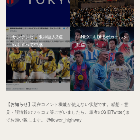
サンテレビ、阪神巨人3連
U-NEXTもDFBポカールを
戦をすべて中継
配信
【お知らせ】
現在コメント機能が使えない状態です。感想・意
見・誤情報のツッコミ等ございましたら、筆者のX(旧Twitter)ま
でお願い致します。 @flower_highway