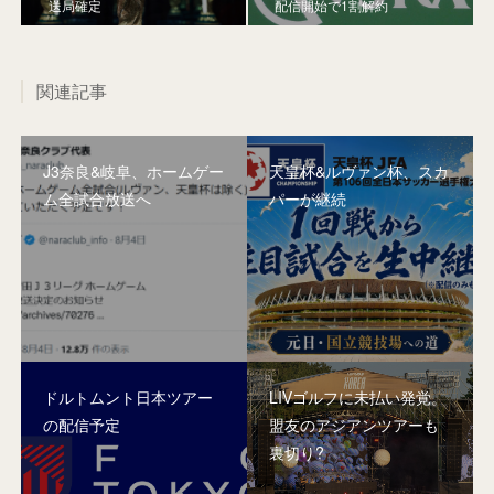
送局確定
配信開始で1割解約
関連記事
J3奈良&岐阜、ホームゲー
天皇杯&ルヴァン杯、スカ
ム全試合放送へ
パーが継続
ドルトムント日本ツアー
LIVゴルフに未払い発覚。
の配信予定
盟友のアジアンツアーも
裏切り?