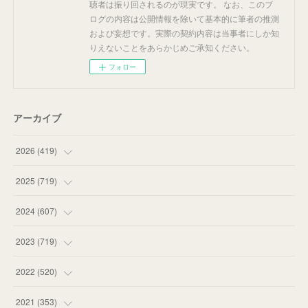
聴者は振り回されるのが現実です。 なお、このブ
ログの内容は公開情報を除いて基本的に筆者の推測
および妄想です。実際の契約内容は当事者にしか知
りえないことをあらかじめご承知ください。
フォロー
アーカイブ
2026
(
419
)
(
14
)
2025
(
719
)
(
55
)
(
75
)
2024
(
607
)
(
58
)
(
63
)
(
51
)
2023
(
719
)
(
58
)
(
57
)
(
48
)
(
59
)
2022
(
520
)
(
53
)
(
60
)
(
35
)
(
52
)
(
65
)
2021
(
353
)