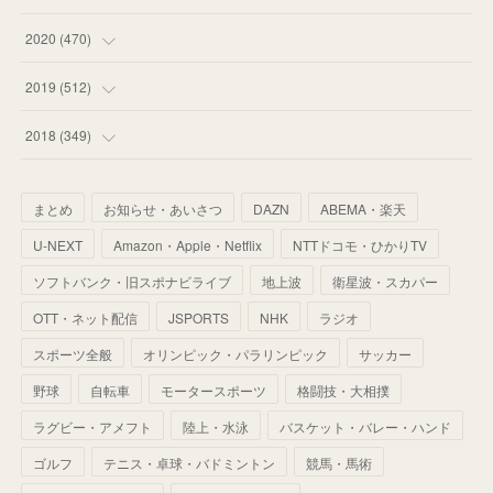
(
59
)
(
62
)
(
51
)
(
55
)
(
44
)
(
31
)
2020
(
470
)
(
55
)
(
55
)
(
60
)
(
63
)
(
41
)
(
33
)
(
34
)
2019
(
512
)
(
67
)
(
61
)
(
59
)
(
53
)
(
43
)
(
34
)
(
32
)
(
51
)
2018
(
349
)
(
64
)
(
59
)
(
66
)
(
46
)
(
30
)
(
33
)
(
46
)
(
37
)
まとめ
お知らせ・あいさつ
DAZN
ABEMA・楽天
(
52
)
(
51
)
(
61
)
(
42
)
(
25
)
(
36
)
(
44
)
(
35
)
U-NEXT
Amazon・Apple・Netflix
NTTドコモ・ひかりTV
(
68
)
(
40
)
(
54
)
(
41
)
(
29
)
(
33
)
(
42
)
(
40
)
ソフトバンク・旧スポナビライブ
地上波
衛星波・スカパー
(
60
)
(
50
)
(
56
)
(
33
)
(
25
)
(
53
)
OTT・ネット配信
JSPORTS
NHK
ラジオ
(
50
)
(
39
)
(
42
)
スポーツ全般
(
58
)
オリンピック・パラリンピック
サッカー
(
56
)
(
38
)
(
32
)
(
41
)
(
34
)
(
42
)
野球
自転車
モータースポーツ
格闘技・大相撲
(
45
)
(
74
)
(
57
)
(
24
)
(
60
)
(
32
)
(
9
)
ラグビー・アメフト
陸上・水泳
バスケット・バレー・ハンド
(
70
)
(
41
)
(
28
)
(
13
)
(
37
)
(
22
)
ゴルフ
テニス・卓球・バドミントン
競馬・馬術