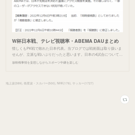
W杯日本戦、テレビ視聴率・ABEMA DAUまとめ
惜しくもPK戦で敗れた日本代表。当ブログでは戦術面は取り扱いま
せんが、立派な戦いぶりだったと思います。日本の4試合について…
放映権事情を妄想しながらスポーツ中継を楽しむ
地上波
(
389
)
衛星波・スカパー
(
500
)
NHK
(
176
)
サッカー
(
1727
)