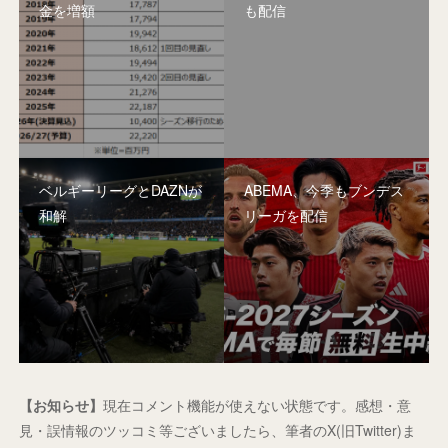
金を増額
も配信
ベルギーリーグとDAZNが
ABEMA、今季もブンデス
和解
リーガを配信
【お知らせ】
現在コメント機能が使えない状態です。感想・意
見・誤情報のツッコミ等ございましたら、筆者のX(旧Twitter)ま