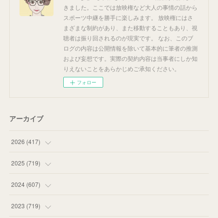
きました。ここでは放映権など大人の事情の話から
スポーツ中継を勝手に楽しみます。 放映権にはさ
まざまな制約があり、また移動することもあり、視
聴者は振り回されるのが現実です。 なお、このブ
ログの内容は公開情報を除いて基本的に筆者の推測
および妄想です。実際の契約内容は当事者にしか知
りえないことをあらかじめご承知ください。
フォロー
アーカイブ
2026
(
417
)
(
12
)
2025
(
719
)
(
55
)
(
75
)
2024
(
607
)
(
58
)
(
63
)
(
51
)
2023
(
719
)