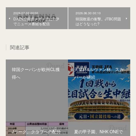
2026.07.02 00:00
2026.06.30 00:10
DAZNが報道メディアに? 伊
韓国敗退の衝撃。JTBC問題
でニュース番組を配信
はどうなった?
関連記事
韓国クーパンが欧州CL獲
天皇杯&ルヴァン杯、スカ
得へ
パーが継続
Jリーグ、クラブへの配分
夏の甲子園、NHK ONEで