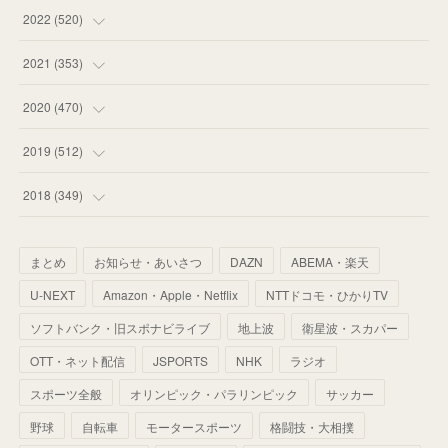
(
58
)
(
57
)
(
48
)
(
59
)
2022
(
520
)
(
53
)
(
60
)
(
35
)
(
52
)
(
65
)
2021
(
353
)
(
59
)
(
62
)
(
51
)
(
55
)
(
44
)
(
31
)
2020
(
470
)
(
55
)
(
55
)
(
60
)
(
63
)
(
41
)
(
33
)
(
34
)
2019
(
512
)
(
67
)
(
61
)
(
59
)
(
53
)
(
43
)
(
34
)
(
32
)
(
51
)
2018
(
349
)
(
64
)
(
59
)
(
66
)
(
46
)
(
30
)
(
33
)
(
46
)
(
37
)
まとめ
お知らせ・あいさつ
DAZN
ABEMA・楽天
(
52
)
(
51
)
(
61
)
(
42
)
(
25
)
(
36
)
(
44
)
(
35
)
U-NEXT
Amazon・Apple・Netflix
NTTドコモ・ひかりTV
(
68
)
(
40
)
(
54
)
(
41
)
(
29
)
(
33
)
(
42
)
(
40
)
ソフトバンク・旧スポナビライブ
地上波
衛星波・スカパー
(
60
)
(
50
)
(
56
)
(
33
)
(
25
)
(
53
)
OTT・ネット配信
JSPORTS
NHK
ラジオ
(
50
)
(
39
)
(
42
)
スポーツ全般
(
58
)
オリンピック・パラリンピック
サッカー
(
56
)
(
38
)
(
32
)
(
41
)
(
34
)
(
42
)
野球
自転車
モータースポーツ
格闘技・大相撲
(
45
)
(
74
)
(
57
)
(
24
)
(
60
)
(
32
)
(
9
)