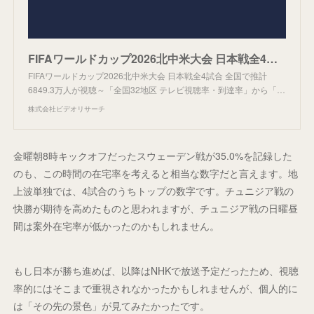
FIFAワールドカップ2026北中米大会 日本戦全4試合 全国で推計6849.3万人が視聴～「全国32地区 テレビ視聴率・到達率」から「平均視聴人数・到達人数」を推計～
FIFAワールドカップ2026北中米大会 日本戦全4試合 全国で推計
6849.3万人が視聴～「全国32地区 テレビ視聴率・到達率」から「…
株式会社ビデオリサーチ
金曜朝8時キックオフだったスウェーデン戦が35.0%を記録した
のも、この時間の在宅率を考えると相当な数字だと言えます。地
上波単独では、4試合のうちトップの数字です。チュニジア戦の
快勝が期待を高めたものと思われますが、チュニジア戦の日曜昼
間は案外在宅率が低かったのかもしれません。
もし日本が勝ち進めば、以降はNHKで放送予定だったため、視聴
率的にはそこまで重視されなかったかもしれませんが、個人的に
は「その先の景色」が見てみたかったです。