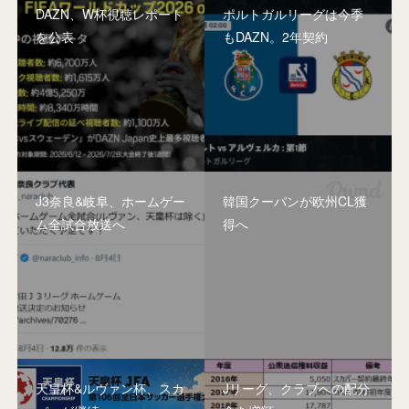
DAZN、W杯視聴レポート
ポルトガルリーグは今季
を公表
もDAZN。2年契約
J3奈良&岐阜、ホームゲー
韓国クーパンが欧州CL獲
ム全試合放送へ
得へ
天皇杯&ルヴァン杯、スカ
Jリーグ、クラブへの配分