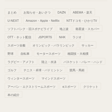
(
64
)
(
59
)
(
66
)
(
46
)
(
30
)
(
33
)
(
46
)
(
37
)
まとめ
お知らせ・あいさつ
DAZN
ABEMA・楽天
(
52
)
(
51
)
(
61
)
(
42
)
(
25
)
(
36
)
(
44
)
(
35
)
U-NEXT
Amazon・Apple・Netflix
NTTドコモ・ひかりTV
(
68
)
(
40
)
(
54
)
(
41
)
(
29
)
(
33
)
(
42
)
(
40
)
ソフトバンク・旧スポナビライブ
地上波
衛星波・スカパー
(
60
)
(
50
)
(
56
)
(
33
)
(
25
)
(
53
)
OTT・ネット配信
JSPORTS
NHK
ラジオ
(
50
)
(
39
)
(
42
)
スポーツ全般
(
58
)
オリンピック・パラリンピック
サッカー
(
56
)
(
38
)
(
32
)
(
41
)
(
34
)
(
42
)
野球
自転車
モータースポーツ
格闘技・大相撲
(
45
)
(
74
)
(
57
)
(
24
)
(
60
)
(
32
)
(
9
)
ラグビー・アメフト
陸上・水泳
バスケット・バレー・ハンド
(
70
)
(
41
)
(
28
)
(
13
)
(
37
)
(
22
)
ゴルフ
テニス・卓球・バドミントン
競馬・馬術
(
29
)
ウィンタースポーツ
(
29
)
マインドスポーツ
(
45
)
(
37
)
(
29
)
アーバン・エクストリームスポーツ
eスポーツ
クリケット
(
33
)
(
49
)
(
59
)
(
32
)
本の紹介
(
41
)
(
44
)
(
50
)
(
36
)
(
14
)