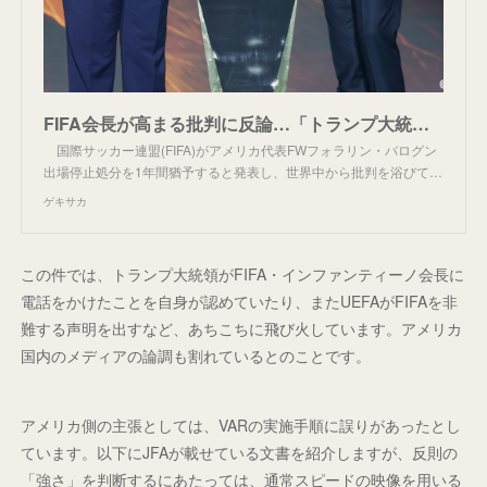
FIFA会長が高まる批判に反論…「トランプ大統領から電話を受けた」と認めつつ「FIFAの司法機関は独立している」と強調 | ゲキサカ
国際サッカー連盟(FIFA)がアメリカ代表FWフォラリン・バログン
出場停止処分を1年間猶予すると発表し、世界中から批判を浴びて…
ゲキサカ
この件では、トランプ大統領がFIFA・インファンティーノ会長に
電話をかけたことを自身が認めていたり、またUEFAがFIFAを非
難する声明を出すなど、あちこちに飛び火しています。アメリカ
国内のメディアの論調も割れているとのことです。
アメリカ側の主張としては、VARの実施手順に誤りがあったとし
ています。以下にJFAが載せている文書を紹介しますが、反則の
「強さ」を判断するにあたっては、通常スピードの映像を用いる