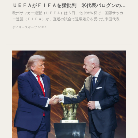
ＵＥＦＡがＦＩＦＡを猛批判 米代表バログンの出場停止処分変更に声明「一線を越えた」「論外」「不信感」/デイリースポーツ online
欧州サッカー連盟（ＵＥＦＡ）は６日、北中米Ｗ杯で、国際サッカ
ー連盟（ＦＩＦＡ）が、直近の試合で退場処分を受けた米国代表…
デイリースポーツ online