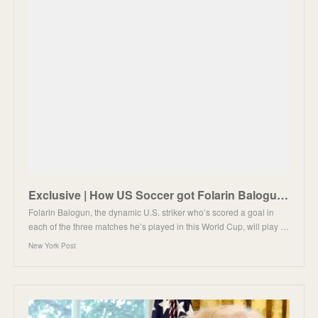
Exclusive | How US Soccer got Folarin Balogun’s suspension overturned — including Trump’s phone call
Folarin Balogun, the dynamic U.S. striker who’s scored a goal in
each of the three matches he’s played in this World Cup, will play …
New York Post