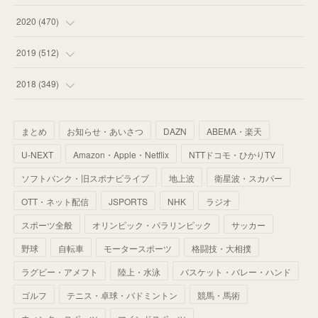
(
59
)
(
62
)
(
51
)
(
55
)
(
44
)
(
31
)
2020
(
470
)
(
55
)
(
55
)
(
60
)
(
63
)
(
41
)
(
33
)
(
34
)
2019
(
512
)
(
67
)
(
61
)
(
59
)
(
53
)
(
43
)
(
34
)
(
32
)
(
51
)
2018
(
349
)
(
64
)
(
59
)
(
66
)
(
46
)
(
30
)
(
33
)
(
46
)
(
37
)
まとめ
お知らせ・あいさつ
DAZN
ABEMA・楽天
(
52
)
(
51
)
(
61
)
(
42
)
(
25
)
(
36
)
(
44
)
(
35
)
U-NEXT
Amazon・Apple・Netflix
NTTドコモ・ひかりTV
(
68
)
(
40
)
(
54
)
(
41
)
(
29
)
(
33
)
(
42
)
(
40
)
ソフトバンク・旧スポナビライブ
地上波
衛星波・スカパー
(
60
)
(
50
)
(
56
)
(
33
)
(
25
)
(
53
)
OTT・ネット配信
JSPORTS
NHK
ラジオ
(
50
)
(
39
)
(
42
)
スポーツ全般
(
58
)
オリンピック・パラリンピック
サッカー
(
56
)
(
38
)
(
32
)
(
41
)
(
34
)
(
42
)
野球
自転車
モータースポーツ
格闘技・大相撲
(
45
)
(
74
)
(
57
)
(
24
)
(
60
)
(
32
)
(
9
)
ラグビー・アメフト
陸上・水泳
バスケット・バレー・ハンド
(
70
)
(
41
)
(
28
)
(
13
)
(
37
)
(
22
)
ゴルフ
テニス・卓球・バドミントン
競馬・馬術
(
29
)