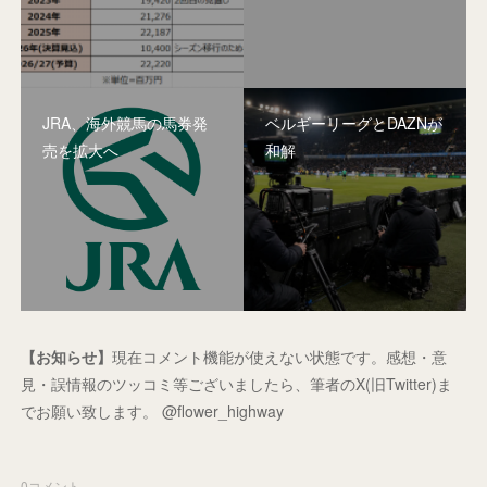
JRA、海外競馬の馬券発
ベルギーリーグとDAZNが
売を拡大へ
和解
【お知らせ】
現在コメント機能が使えない状態です。感想・意
見・誤情報のツッコミ等ございましたら、筆者のX(旧Twitter)ま
でお願い致します。 @flower_highway
0
コメント