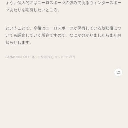
ょう。個人的にはユーロスポーツの強みであるウィンタースポー
ツあたりを期待したいところ。
ということで、今後はユーロスポーツが保有している放映権につ
いても調査していく所存ですので、なにか分かりましたらまたお
知らせします。
DAZN
(
1364
)
OTT・ネット配信
(
795
)
サッカー
(
1727
)