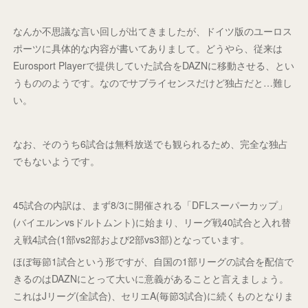
なんか不思議な言い回しが出てきましたが、ドイツ版のユーロス
ポーツに具体的な内容が書いてありまして。どうやら、従来は
Eurosport Playerで提供していた試合をDAZNに移動させる、とい
うもののようです。なのでサブライセンスだけど独占だと…難し
い。
なお、そのうち6試合は無料放送でも観られるため、完全な独占
でもないようです。
45試合の内訳は、まず8/3に開催される「DFLスーパーカップ」
(バイエルンvsドルトムント)に始まり、リーグ戦40試合と入れ替
え戦4試合(1部vs2部および2部vs3部)となっています。
ほぼ毎節1試合という形ですが、自国の1部リーグの試合を配信で
きるのはDAZNにとって大いに意義があることと言えましょう。
これはJリーグ(全試合)、セリエA(毎節3試合)に続くものとなりま