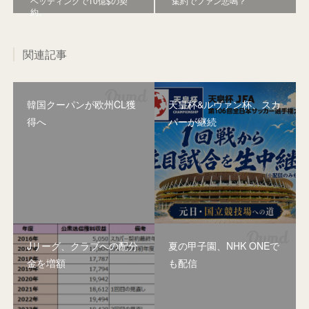
ベッティングで10億$の契
集約でファン悲鳴？
約。
関連記事
韓国クーパンが欧州CL獲
天皇杯&ルヴァン杯、スカ
得へ
パーが継続
Jリーグ、クラブへの配分
夏の甲子園、NHK ONEで
金を増額
も配信