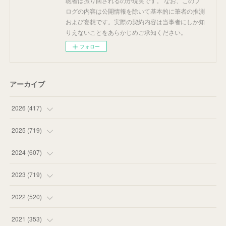
聴者は振り回されるのが現実です。 なお、このブ
ログの内容は公開情報を除いて基本的に筆者の推測
および妄想です。実際の契約内容は当事者にしか知
りえないことをあらかじめご承知ください。
フォロー
アーカイブ
2026
(
417
)
(
12
)
2025
(
719
)
(
55
)
(
75
)
2024
(
607
)
(
58
)
(
63
)
(
51
)
2023
(
719
)
(
58
)
(
57
)
(
48
)
(
59
)
2022
(
520
)
(
53
)
(
60
)
(
35
)
(
52
)
(
65
)
2021
(
353
)