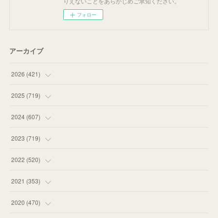
りえないことをあらかじめご承知ください。
フォロー
アーカイブ
2026
(
421
)
(
16
)
2025
(
719
)
(
55
)
(
75
)
2024
(
607
)
(
58
)
(
63
)
(
51
)
2023
(
719
)
(
58
)
(
57
)
(
48
)
(
59
)
2022
(
520
)
(
53
)
(
60
)
(
35
)
(
52
)
(
65
)
2021
(
353
)
(
59
)
(
62
)
(
51
)
(
55
)
(
44
)
(
31
)
2020
(
470
)
(
55
)