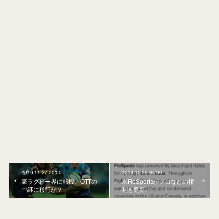
2019.11.27 00:00
2019.11.26 00:00
豪ラグビー界に転機。OTTの
米FloSportsがジロなどの権
中継に移行か？
利を更新。