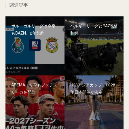
関連記事
ポルトガルリーグは今季
ベルギーリーグとDAZNが
もDAZN。2年契約
和解
ABEMA、今季もブンデス
U23アジアカップ、2028
リーガを配信
年日本開催が決定