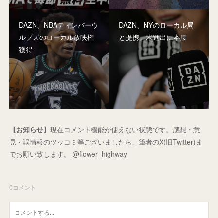
DAZN、NBAティンバーウ
DAZN、NYのローカル局
ルブズのローカル放映権
と提携。米進出に本腰
獲得
【お知らせ】
現在コメント機能が使えない状態です。感想・意
見・誤情報のツッコミ等ございましたら、筆者のX(旧Twitter)ま
でお願い致します。 @flower_highway
0
コメント