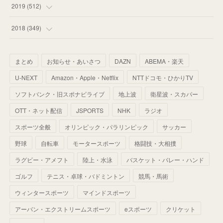
(
55
)
(
60
)
(
63
)
(
41
)
(
33
)
(
34
)
2019
(
512
)
(
67
)
(
61
)
(
59
)
(
53
)
(
43
)
(
34
)
(
32
)
(
51
)
2018
(
349
)
(
64
)
(
59
)
(
66
)
(
46
)
(
30
)
(
33
)
(
46
)
(
37
)
まとめ
お知らせ・あいさつ
DAZN
ABEMA・楽天
(
52
)
(
51
)
(
61
)
(
42
)
(
25
)
(
36
)
(
44
)
(
35
)
U-NEXT
Amazon・Apple・Netflix
NTTドコモ・ひかりTV
(
68
)
(
40
)
(
54
)
(
41
)
(
29
)
(
33
)
(
42
)
(
40
)
ソフトバンク・旧スポナビライブ
地上波
衛星波・スカパー
(
60
)
(
50
)
(
56
)
(
33
)
(
25
)
(
53
)
OTT・ネット配信
JSPORTS
NHK
ラジオ
(
50
)
(
39
)
(
42
)
スポーツ全般
(
58
)
オリンピック・パラリンピック
サッカー
(
56
)
(
38
)
(
32
)
(
41
)
(
34
)
(
42
)
野球
自転車
モータースポーツ
格闘技・大相撲
(
45
)
(
74
)
(
57
)
(
24
)
(
60
)
(
32
)
(
9
)
ラグビー・アメフト
陸上・水泳
バスケット・バレー・ハンド
(
70
)
(
41
)
(
28
)
(
13
)
(
37
)
(
22
)
ゴルフ
テニス・卓球・バドミントン
競馬・馬術
(
29
)
ウィンタースポーツ
(
29
)
マインドスポーツ
(
45
)
(
37
)
(
29
)
アーバン・エクストリームスポーツ
eスポーツ
クリケット
(
33
)
(
49
)
(
59
)
(
32
)