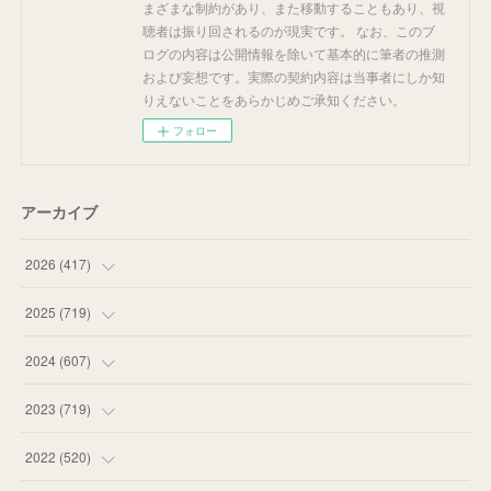
まざまな制約があり、また移動することもあり、視
聴者は振り回されるのが現実です。 なお、このブ
ログの内容は公開情報を除いて基本的に筆者の推測
および妄想です。実際の契約内容は当事者にしか知
りえないことをあらかじめご承知ください。
フォロー
アーカイブ
2026
(
417
)
(
12
)
2025
(
719
)
(
55
)
(
75
)
2024
(
607
)
(
58
)
(
63
)
(
51
)
2023
(
719
)
(
58
)
(
57
)
(
48
)
(
59
)
2022
(
520
)