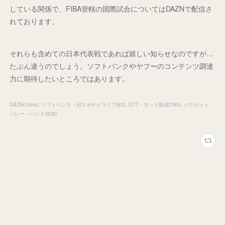
している関係で、FIBA管轄の国際試合についてはDAZNで配信さ
れております。
それらも含めての日本代表戦であれば嬉しい知らせなのですが…
たぶん違うのでしょう。ソフトバンクやヤフーのコンテンツ調達
力に期待したいところではあります。
DAZN
(
1364
)
ソフトバンク・旧スポナビライブ
(
82
)
OTT・ネット配信
(
795
)
バスケット・
バレー・ハンド
(
328
)