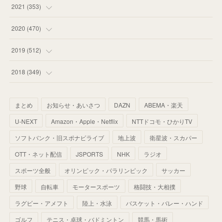
(
53
)
(
60
)
(
35
)
(
52
)
(
65
)
2021
(
353
)
(
59
)
(
62
)
(
51
)
(
55
)
(
44
)
(
31
)
2020
(
470
)
(
55
)
(
55
)
(
60
)
(
63
)
(
41
)
(
33
)
(
34
)
2019
(
512
)
(
67
)
(
61
)
(
59
)
(
53
)
(
43
)
(
34
)
(
32
)
(
51
)
2018
(
349
)
(
64
)
(
59
)
(
66
)
(
46
)
(
30
)
(
33
)
(
46
)
(
37
)
まとめ
お知らせ・あいさつ
DAZN
ABEMA・楽天
(
52
)
(
51
)
(
61
)
(
42
)
(
25
)
(
36
)
(
44
)
(
35
)
U-NEXT
Amazon・Apple・Netflix
NTTドコモ・ひかりTV
(
68
)
(
40
)
(
54
)
(
41
)
(
29
)
(
33
)
(
42
)
(
40
)
ソフトバンク・旧スポナビライブ
地上波
衛星波・スカパー
(
60
)
(
50
)
(
56
)
(
33
)
(
25
)
(
53
)
OTT・ネット配信
JSPORTS
NHK
ラジオ
(
50
)
(
39
)
(
42
)
スポーツ全般
(
58
)
オリンピック・パラリンピック
サッカー
(
56
)
(
38
)
(
32
)
(
41
)
(
34
)
(
42
)
野球
自転車
モータースポーツ
格闘技・大相撲
(
45
)
(
74
)
(
57
)
(
24
)
(
60
)
(
32
)
(
9
)
ラグビー・アメフト
陸上・水泳
バスケット・バレー・ハンド
(
70
)
(
41
)
(
28
)
(
13
)
(
37
)
(
22
)
ゴルフ
テニス・卓球・バドミントン
競馬・馬術