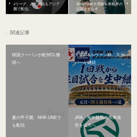
Jリーグ、J1の試合もアジア
祝Number大増刷も将棋界の
圏で配信。
話題止まらず。
関連記事
韓国クーパンが欧州CL獲
天皇杯&ルヴァン杯、スカ
得へ
パーが継続
夏の甲子園、NHK ONEで
JRA、海外競馬の馬券発
も配信
売を拡大へ