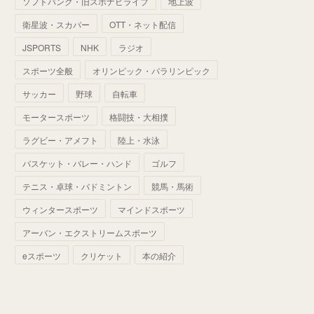
ソフトバンク・旧スポナビライブ
地上波
(
70
)
(
41
)
(
28
)
(
13
)
(
37
)
(
22
)
衛星波・スカパー
OTT・ネット配信
(
29
)
(
29
)
(
45
)
(
37
)
(
29
)
JSPORTS
NHK
ラジオ
(
33
)
(
49
)
(
59
)
(
32
)
スポーツ全般
オリンピック・パラリンピック
(
41
)
(
44
)
(
50
)
サッカー
野球
自転車
(
36
)
(
14
)
モータースポーツ
格闘技・大相撲
ラグビー・アメフト
陸上・水泳
バスケット・バレー・ハンド
ゴルフ
テニス・卓球・バドミントン
競馬・馬術
ウィンタースポーツ
マインドスポーツ
アーバン・エクストリームスポーツ
eスポーツ
クリケット
本の紹介