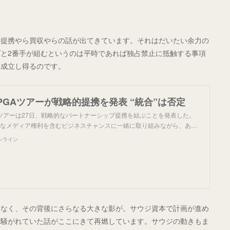
な提携やら買収やらの話が出てきています。それはだいたい余力の
と2番手が組むというのは平時であれば独占禁止に抵触する事項
は成立し得るのです。
GAツアーが戦略的提携を発表 “統合”は否定
Aツアーは27日、戦略的なパートナーシップ提携を結ぶことを発表した。
的なメディア権利を含むビジネスチャンスに一緒に取り組みながら、あ…
ンライン
はなく、その背後にさらなる大きな影が。サウジ資本で計画が進め
前騒がれていた話がここにきて再燃しています。サウジの動きもま