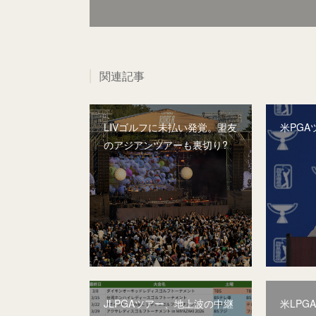
関連記事
LIVゴルフに未払い発覚。盟友
米PGA
のアジアンツアーも裏切り?
JLPGAツアー、地上波の中継
米LPG