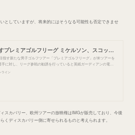
ないとしていますが、将来的にはそうなる可能性も否定できませ
22年発足目指すプレミアゴルフリーグ ミケルソン、スコットら勧誘
足を目指す新たな男子ゴルフツアー「プレミアゴルフリーグ」が米ツアーを
選手に対し、リーグ参戦の勧誘を行っていると英紙ガーディアンの電…
ンライン
ィスカバリー、欧州ツアーの放映権はIMGが販売しており、今後
そらくディスカバリー側に寄せられるものと考えられます。