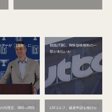
ツアーが「2部制」に
韓国JTBC、W杯放映権料の一
部が未払いか
Aの代理店、IMG→IRIS
LIVゴルフ、破産申請を検討か