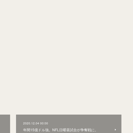
2020.12.04 00:00
年間15億ドル強。NFL日曜昼試合が争奪戦に。