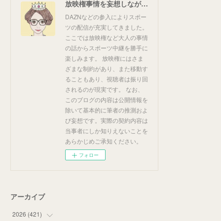
放映権事情を妄想しながらスポーツ中継を楽しむ
DAZNなどの参入によりスポー
ツの配信が充実してきました。
ここでは放映権など大人の事情
の話からスポーツ中継を勝手に
楽しみます。 放映権にはさま
ざまな制約があり、また移動す
ることもあり、視聴者は振り回
されるのが現実です。 なお、
このブログの内容は公開情報を
除いて基本的に筆者の推測およ
び妄想です。実際の契約内容は
当事者にしか知りえないことを
あらかじめご承知ください。
フォロー
アーカイブ
2026
(
421
)