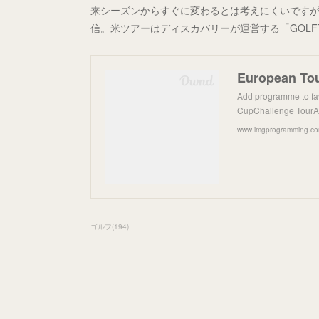
来シーズンからすぐに変わるとは考えにくいですが
信。米ツアーはディスカバリーが運営する「GOL
European To
Add programme to f
CupChallenge TourAI
www.imgprogramming.c
ゴルフ
(
194
)