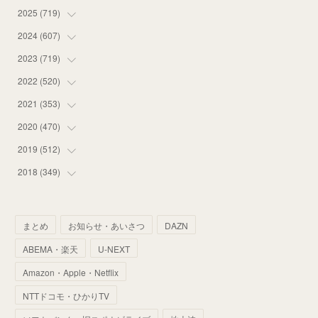
2025
(
719
(
16
)
)
(
55
)
2024
(
607
(
75
)
)
(
58
)
(
63
)
2023
(
719
(
51
)
)
(
58
)
(
57
)
(
48
)
2022
(
520
(
59
)
)
(
53
)
(
60
)
(
35
)
(
52
)
2021
(
353
(
65
)
)
(
59
)
(
62
)
(
51
)
(
55
)
(
44
)
2020
(
470
(
31
)
)
(
55
)
(
55
)
(
60
)
(
63
)
(
41
)
(
33
)
2019
(
512
(
34
)
)
(
67
)
(
61
)
(
59
)
(
53
)
(
43
)
(
34
)
(
32
)
2018
(
349
(
51
)
)
(
64
)
(
59
)
(
66
)
(
46
)
(
30
)
(
33
)
(
46
)
(
37
)
(
52
)
(
51
)
(
61
)
(
42
)
(
25
)
(
36
)
(
44
)
(
35
)
まとめ
お知らせ・あいさつ
DAZN
(
68
)
(
40
)
(
54
)
(
41
)
(
29
)
(
33
)
(
42
)
(
40
)
ABEMA・楽天
U-NEXT
(
60
)
(
50
)
(
56
)
(
33
)
(
25
)
(
53
)
(
50
)
(
39
)
Amazon・Apple・Netflix
(
42
)
(
58
)
(
56
)
(
38
)
(
32
)
(
41
)
(
34
)
(
42
)
NTTドコモ・ひかりTV
(
45
)
(
74
)
(
57
)
(
24
)
(
60
)
(
32
)
(
9
)