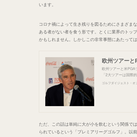
います。
コロナ禍によって生き残りを図るためにさまざま
ある者がない者を食う形です。とくに業界のトップ
かもしれません。しかしこの非常事態にあたって
欧州ツアーとP
欧州ツアーと米PG
「2大ツアーは国際
ゴルフダイジェスト・オ
ただ、この話は単純に大が小を飲むという関係で
られているという「プレミアリーグゴルフ」。以