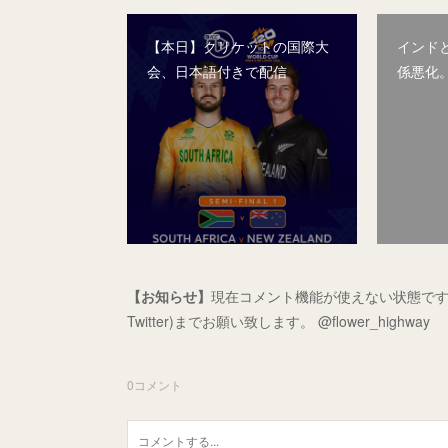
【本日】クリケットの国際大
インド
会、日本語付きで配信
係悪化
【お知らせ】
現在コメント機能が使えない状態です
Twitter)までお願い致します。 @flower_highway
0
コメント