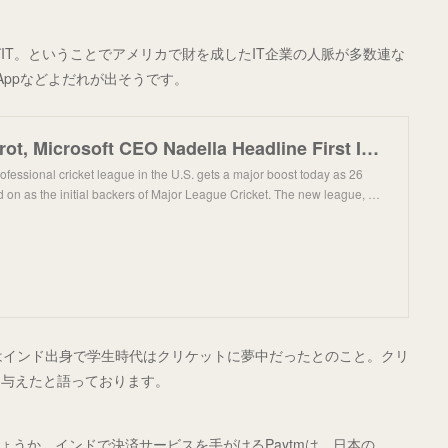
IT。ということでアメリカで財を成したIT企業の人脈が多数連な
atsAppなどよだれが出そうです。
Billionaire Perot, Microsoft CEO Nadella Headline First Investors in U.S. Cricket League
professional cricket league in the U.S. gets a major boost today as 26
d on as the initial backers of Major League Cricket. The new league, …
はインド出身で学生時代はクリケットに夢中だったとのこと。クリ
を与えたと語っております。
しょうか。インドで決済サービスを手がけるPaytmは、日本の