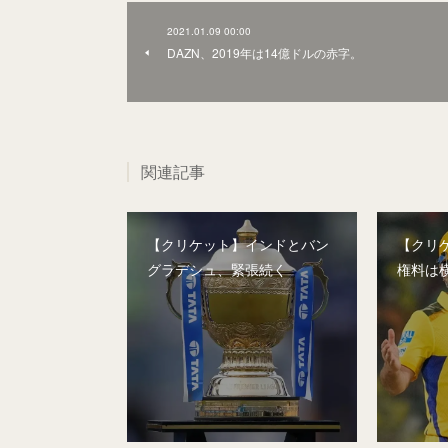
2021.01.09 00:00
DAZN、2019年は14億ドルの赤字。
関連記事
【クリケット】インドとバン
【クリケ
グラデシュ、緊張続く
権料は