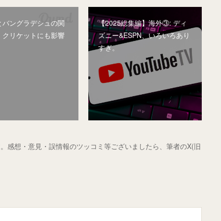
とバングラデシュの関
【2025総集編】海外③: ディ
。クリケットにも影響
ズニー&ESPN、いろいろあり
すぎ。
。感想・意見・誤情報のツッコミ等ございましたら、筆者のX(旧