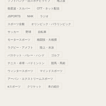
ソフトバンク・旧スポナビライブ
地上波
(
70
)
(
41
)
(
28
)
(
13
)
(
37
)
(
22
)
衛星波・スカパー
OTT・ネット配信
(
29
)
(
29
)
(
45
)
(
37
)
(
29
)
JSPORTS
NHK
ラジオ
(
33
)
(
49
)
(
59
)
(
32
)
スポーツ全般
オリンピック・パラリンピック
(
41
)
(
44
)
(
50
)
サッカー
野球
自転車
(
36
)
(
14
)
モータースポーツ
格闘技・大相撲
ラグビー・アメフト
陸上・水泳
バスケット・バレー・ハンド
ゴルフ
テニス・卓球・バドミントン
競馬・馬術
ウィンタースポーツ
マインドスポーツ
アーバン・エクストリームスポーツ
eスポーツ
クリケット
本の紹介