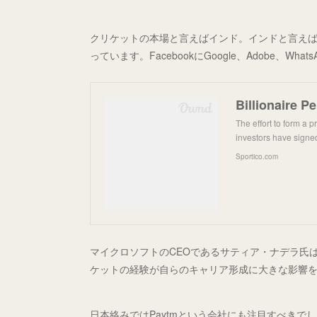
クリケットの本場と言えばインド。インドと言えば
っています。FacebookにGoogle、Adobe、Wh
The effort to form a 
investors have signe
Sportico.com
マイクロソフトのCEOであるサティア・ナデラ氏
ケットの経験が自らのキャリア形成に大きな影響
日本絡みではPaytmという会社にも注目すべきで