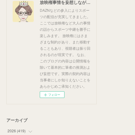
放映権事情を妄想しながらスポーツ中継を楽しむ
DAZNなどの参入によりスポー
ツの配信が充実してきました。
ここでは放映権など大人の事情
の話からスポーツ中継を勝手に
楽しみます。 放映権にはさま
ざまな制約があり、また移動す
ることもあり、視聴者は振り回
されるのが現実です。 なお、
このブログの内容は公開情報を
除いて基本的に筆者の推測およ
び妄想です。実際の契約内容は
当事者にしか知りえないことを
あらかじめご承知ください。
フォロー
アーカイブ
2026
(
419
)