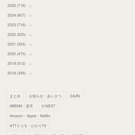
2025
(
719
(
14
)
)
(
55
)
2024
(
607
(
75
)
)
(
58
)
(
63
)
2023
(
719
(
51
)
)
(
58
)
(
57
)
(
48
)
2022
(
520
(
59
)
)
(
53
)
(
60
)
(
35
)
(
52
)
2021
(
353
(
65
)
)
(
59
)
(
62
)
(
51
)
(
55
)
(
44
)
2020
(
470
(
31
)
)
(
55
)
(
55
)
(
60
)
(
63
)
(
41
)
(
33
)
2019
(
512
(
34
)
)
(
67
)
(
61
)
(
59
)
(
53
)
(
43
)
(
34
)
(
32
)
2018
(
349
(
51
)
)
(
64
)
(
59
)
(
66
)
(
46
)
(
30
)
(
33
)
(
46
)
(
37
)
(
52
)
(
51
)
(
61
)
(
42
)
(
25
)
(
36
)
(
44
)
(
35
)
まとめ
お知らせ・あいさつ
DAZN
(
68
)
(
40
)
(
54
)
(
41
)
(
29
)
(
33
)
(
42
)
(
40
)
ABEMA・楽天
U-NEXT
(
60
)
(
50
)
(
56
)
(
33
)
(
25
)
(
53
)
(
50
)
(
39
)
Amazon・Apple・Netflix
(
42
)
(
58
)
(
56
)
(
38
)
(
32
)
(
41
)
(
34
)
(
42
)
NTTドコモ・ひかりTV
(
45
)
(
74
)
(
57
)
(
24
)
(
60
)
(
32
)
(
9
)