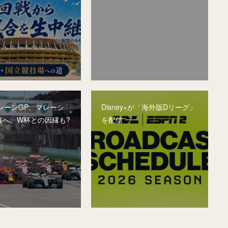
レーンGP、マレーシ
Disney+が「海外版Dリーグ」
催へ。W杯との因縁も?
を配信