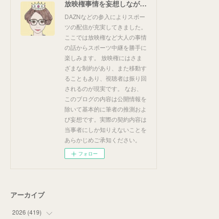
放映権事情を妄想しながらスポーツ中継を楽しむ
DAZNなどの参入によりスポー
ツの配信が充実してきました。
ここでは放映権など大人の事情
の話からスポーツ中継を勝手に
楽しみます。 放映権にはさま
ざまな制約があり、また移動す
ることもあり、視聴者は振り回
されるのが現実です。 なお、
このブログの内容は公開情報を
除いて基本的に筆者の推測およ
び妄想です。実際の契約内容は
当事者にしか知りえないことを
あらかじめご承知ください。
フォロー
アーカイブ
2026
(
419
)