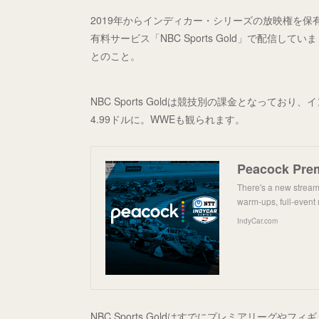
2019年からインディカー・シリーズの放映権を保
有料サービス「NBC Sports Gold」で配信し
とのこと。
NBC Sports Goldは競技別の課金となってお
4.99ドルに。WWEも観られます。
There's a new stream
warm-ups, full-event r
IndyCar.com
NBC Sports Goldはすでにプレミアリーグや