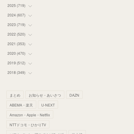
2025
(
719
(
14
)
)
(
55
)
2024
(
607
(
75
)
)
(
58
)
(
63
)
2023
(
719
(
51
)
)
(
58
)
(
57
)
(
48
)
2022
(
520
(
59
)
)
(
53
)
(
60
)
(
35
)
(
52
)
2021
(
353
(
65
)
)
(
59
)
(
62
)
(
51
)
(
55
)
(
44
)
2020
(
470
(
31
)
)
(
55
)
(
55
)
(
60
)
(
63
)
(
41
)
(
33
)
2019
(
512
(
34
)
)
(
67
)
(
61
)
(
59
)
(
53
)
(
43
)
(
34
)
(
32
)
2018
(
349
(
51
)
)
(
64
)
(
59
)
(
66
)
(
46
)
(
30
)
(
33
)
(
46
)
(
37
)
(
52
)
(
51
)
(
61
)
(
42
)
(
25
)
(
36
)
(
44
)
(
35
)
まとめ
お知らせ・あいさつ
DAZN
(
68
)
(
40
)
(
54
)
(
41
)
(
29
)
(
33
)
(
42
)
(
40
)
ABEMA・楽天
U-NEXT
(
60
)
(
50
)
(
56
)
(
33
)
(
25
)
(
53
)
(
50
)
(
39
)
Amazon・Apple・Netflix
(
42
)
(
58
)
(
56
)
(
38
)
(
32
)
(
41
)
(
34
)
(
42
)
NTTドコモ・ひかりTV
(
45
)
(
74
)
(
57
)
(
24
)
(
60
)
(
32
)
(
9
)