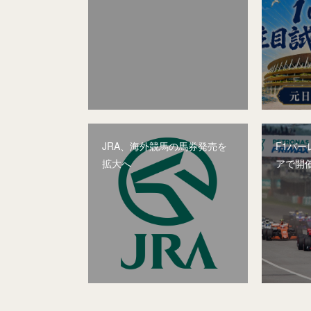
JRA、海外競馬の馬券発売を
F1バー
拡大へ
アで開