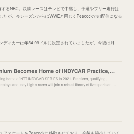
有するNBC。決勝レースはテレビで中継し、予選やフリー走行は
ていましたが、今シーズンからはWWEと同じくPeacockでの配信になる
り、インディカーは年54.99ドルに設定されていましたが、今後は月
Peacock Premium Becomes Home of INDYCAR Practice, Qualifying, More in 2021
ing home of NTT INDYCAR SERIES in 2021. Practices, qualifying,
eplays and Indy Lights races will join a robust library of live sports on …
フィギュアスケートをPeacockに移動させており、今後も縮小していく