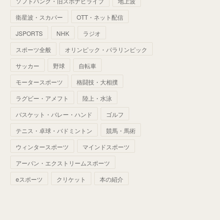
ソフトバンク・旧スポナビライブ
地上波
(
70
)
(
41
)
(
28
)
(
13
)
(
37
)
(
22
)
衛星波・スカパー
OTT・ネット配信
(
29
)
(
29
)
(
45
)
(
37
)
(
29
)
JSPORTS
NHK
ラジオ
(
33
)
(
49
)
(
59
)
(
32
)
スポーツ全般
オリンピック・パラリンピック
(
41
)
(
44
)
(
50
)
サッカー
野球
自転車
(
36
)
(
14
)
モータースポーツ
格闘技・大相撲
ラグビー・アメフト
陸上・水泳
バスケット・バレー・ハンド
ゴルフ
テニス・卓球・バドミントン
競馬・馬術
ウィンタースポーツ
マインドスポーツ
アーバン・エクストリームスポーツ
eスポーツ
クリケット
本の紹介