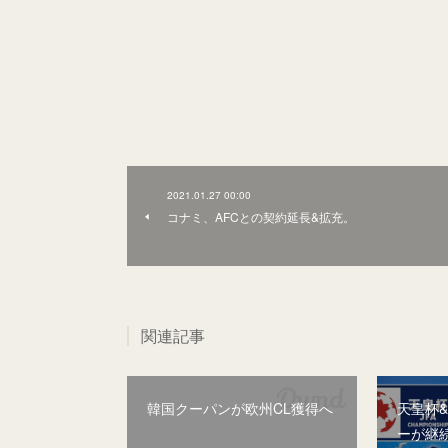
2021.01.27 00:00
コナミ、AFCとの契約延長&拡充。
関連記事
韓国クーパンが欧州CL獲得へ
天皇杯
ーが継