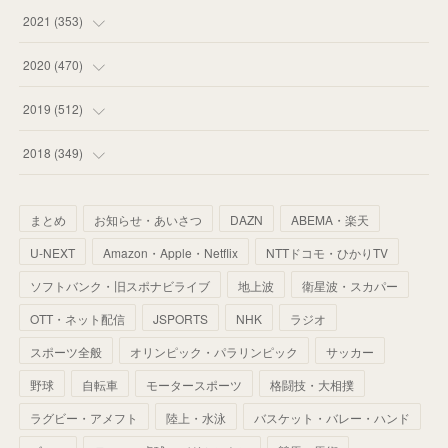
(
53
)
(
60
)
(
35
)
(
52
)
(
65
)
2021
(
353
)
(
59
)
(
62
)
(
51
)
(
55
)
(
44
)
(
31
)
2020
(
470
)
(
55
)
(
55
)
(
60
)
(
63
)
(
41
)
(
33
)
(
34
)
2019
(
512
)
(
67
)
(
61
)
(
59
)
(
53
)
(
43
)
(
34
)
(
32
)
(
51
)
2018
(
349
)
(
64
)
(
59
)
(
66
)
(
46
)
(
30
)
(
33
)
(
46
)
(
37
)
まとめ
お知らせ・あいさつ
DAZN
ABEMA・楽天
(
52
)
(
51
)
(
61
)
(
42
)
(
25
)
(
36
)
(
44
)
(
35
)
U-NEXT
Amazon・Apple・Netflix
NTTドコモ・ひかりTV
(
68
)
(
40
)
(
54
)
(
41
)
(
29
)
(
33
)
(
42
)
(
40
)
ソフトバンク・旧スポナビライブ
地上波
衛星波・スカパー
(
60
)
(
50
)
(
56
)
(
33
)
(
25
)
(
53
)
OTT・ネット配信
JSPORTS
NHK
ラジオ
(
50
)
(
39
)
(
42
)
スポーツ全般
(
58
)
オリンピック・パラリンピック
サッカー
(
56
)
(
38
)
(
32
)
(
41
)
(
34
)
(
42
)
野球
自転車
モータースポーツ
格闘技・大相撲
(
45
)
(
74
)
(
57
)
(
24
)
(
60
)
(
32
)
(
9
)
ラグビー・アメフト
陸上・水泳
バスケット・バレー・ハンド
(
70
)
(
41
)
(
28
)
(
13
)
(
37
)
(
22
)