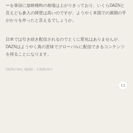
ーを筆頭に放映権料の相場は上がりきっており、いくらDAZNと
言えども参入の障壁は高いのですが、ようやく本国での展開の手
がかりを作ったと言えるでしょうか。
日本では引き続き配信されるのでとくに変化はありませんが、
DAZNはようやく真の意味でグローバルに配信できるコンテンツ
を得ることになります。
DAZN
(
1364
)
格闘技・大相撲
(
397
)