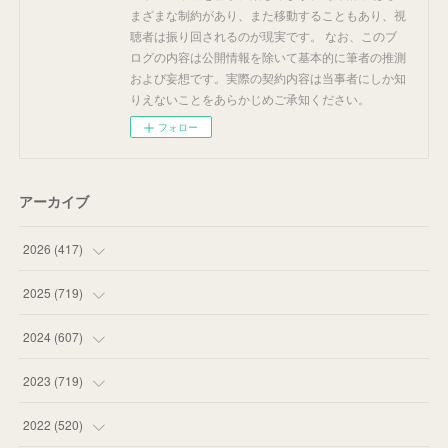
まざまな制約があり、また移動することもあり、視
聴者は振り回されるのが現実です。 なお、このブ
ログの内容は公開情報を除いて基本的に筆者の推測
および妄想です。実際の契約内容は当事者にしか知
りえないことをあらかじめご承知ください。
フォロー
アーカイブ
2026
(
417
)
(
12
)
2025
(
719
)
(
55
)
(
75
)
2024
(
607
)
(
58
)
(
63
)
(
51
)
2023
(
719
)
(
58
)
(
57
)
(
48
)
(
59
)
2022
(
520
)