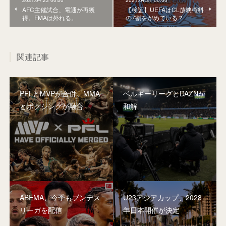
2021.04.23 00:00
2021.04.21 00:00
AFC主催試合、電通が再獲
【検証】UEFAはCL放映権料
得。FMAは外れる。
の7割をがめている？
関連記事
PFLとMVPが合併。MMA
ベルギーリーグとDAZNが
とボクシングが融合
和解
ABEMA、今季もブンデス
U23アジアカップ、2028
リーガを配信
年日本開催が決定