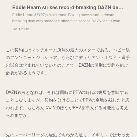
Eddie Hearn strikes record-breaking DAZN deal, ending exclusive Sky partnership
Eddie Hearn &#x27;s Matchroom Boxing have struck a record-
breaking deal with broadcast streaming service DAZN that is wort…
The Athletic
この契約にはマッチルーム所属の最大のスターである、ヘビー級
のアンソニー・ジョシュア、ならびにディリアン・ホワイト選手
の試合は含まれていないとのことで、DAZNは個別に契約を結ぶ
必要があるようです。
DAZN独占となれば、それは同時にPPVの時代の終焉を意味する
ことになりますが、契約を分けることでPPVの余地を残したと思
われます。もちろんDAZNのほうがPPVを導入する可能性も考え
られますが。
先のスーパーリーグの騒動でもわかる通り、イギリスではサッカ