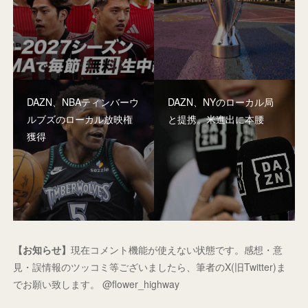
DAZN、NBAティンバーウ
DAZN、NYのローカル局
ルブズのローカル放映権
と提携。米進出に本腰
獲得
【お知らせ】
現在コメント機能が使えない状態です。感想・意
見・誤情報のツッコミ等ございましたら、筆者のX(旧Twitter)ま
でお願い致します。 @flower_highway