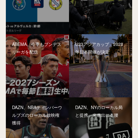
ABEMA、今季もブンデス
U23アジアカップ、2028
リーガを配信
年日本開催が決定
DAZN、NBAティンバーウ
DAZN、NYのローカル局
ルブズのローカル放映権
と提携。米進出に本腰
獲得