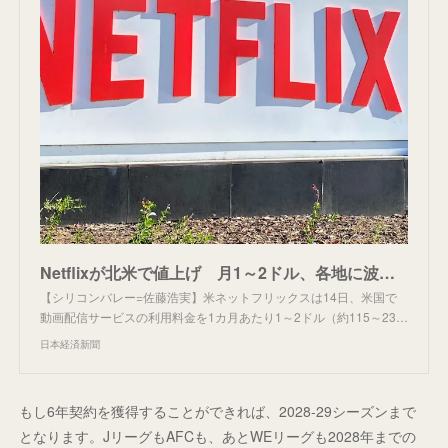
Netflixが北米で値上げ 月1～2ドル、各地に波及も
【シリコンバレー=佐藤浩実】米ネットフリックスは14日、米国で
動画配信サービスの利用料金を1カ月あたり1～2ドル（約115～23…
日本経済新聞
もし6年契約を獲得することができれば、2028-29シーズンまで
となります。JリーグもAFCも、あとWEリーグも2028年までの