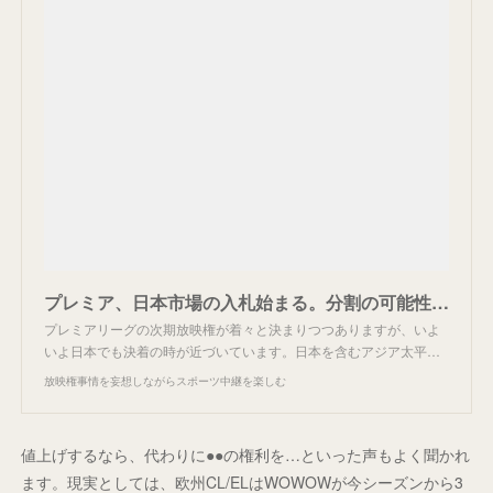
プレミア、日本市場の入札始まる。分割の可能性も？
プレミアリーグの次期放映権が着々と決まりつつありますが、いよ
いよ日本でも決着の時が近づいています。日本を含むアジア太平…
放映権事情を妄想しながらスポーツ中継を楽しむ
値上げするなら、代わりに●●の権利を…といった声もよく聞かれ
ます。現実としては、欧州CL/ELはWOWOWが今シーズンから3