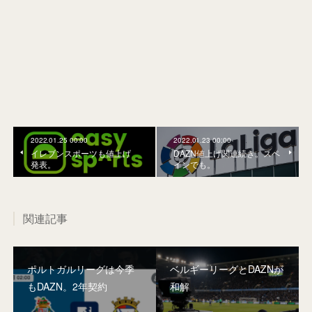
2022.01.25 00:00
2022.01.23 00:00
イレブンスポーツも値上げ
DAZN値上げ関連続き。スペ
発表。
インでも。
関連記事
ポルトガルリーグは今季
ベルギーリーグとDAZNが
もDAZN。2年契約
和解