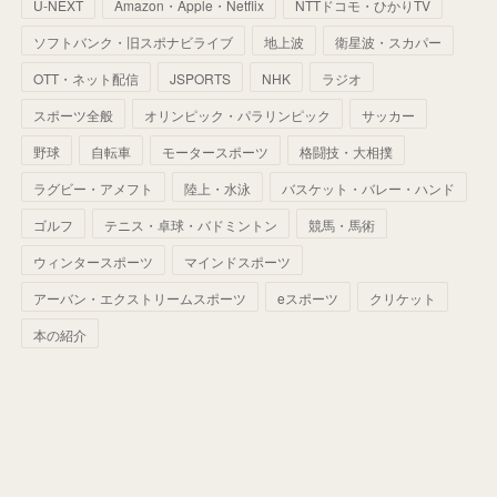
U-NEXT
Amazon・Apple・Netflix
NTTドコモ・ひかりTV
(
68
)
(
40
)
(
54
)
(
41
)
(
29
)
(
33
)
(
42
)
(
40
)
ソフトバンク・旧スポナビライブ
地上波
衛星波・スカパー
(
60
)
(
50
)
(
56
)
(
33
)
(
25
)
(
53
)
OTT・ネット配信
JSPORTS
NHK
ラジオ
(
50
)
(
39
)
(
42
)
スポーツ全般
(
58
)
オリンピック・パラリンピック
サッカー
(
56
)
(
38
)
(
32
)
(
41
)
(
34
)
(
42
)
野球
自転車
モータースポーツ
格闘技・大相撲
(
45
)
(
74
)
(
57
)
(
24
)
(
60
)
(
32
)
(
9
)
ラグビー・アメフト
陸上・水泳
バスケット・バレー・ハンド
(
70
)
(
41
)
(
28
)
(
13
)
(
37
)
(
22
)
ゴルフ
テニス・卓球・バドミントン
競馬・馬術
(
29
)
ウィンタースポーツ
(
29
)
マインドスポーツ
(
45
)
(
37
)
(
29
)
アーバン・エクストリームスポーツ
eスポーツ
クリケット
(
33
)
(
49
)
(
59
)
(
32
)
本の紹介
(
41
)
(
44
)
(
50
)
(
36
)
(
14
)