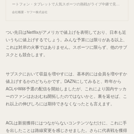
ートフォン・タブレットで人気スポーツの熱戦がライブ中継で見…
会社概要 - ヤフー株式会社
つい先日はNetflixがアメリカで値上げを表明しており、日本も近
いうちに値上げするでしょう。みんな予算には限りがある以上、
これは対岸の火事ではありません。スポーツに限らず、他のサブ
スクとも競合します。
サブスクにおいて収益を増やすには、基本的には会員を増やすか
値上げするかのどちらかです。DAZNにしてみると、昨年から
ACLやW杯予選の配信を開始しましたが、これにより国内サッカ
ーのファンはおおむね開拓したのではないかと。裏を返せば、こ
れ以上の伸びしろには期待できなくなったとも言えます。
ACLは新規獲得にはつながらないコンテンツなだけに、これに手
を出したことは路線変更を感じさせました。さらに代表戦を獲得