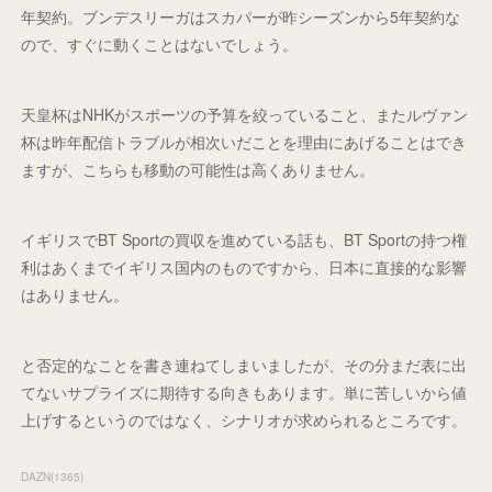
年契約。ブンデスリーガはスカパーが昨シーズンから5年契約な
ので、すぐに動くことはないでしょう。
天皇杯はNHKがスポーツの予算を絞っていること、またルヴァン
杯は昨年配信トラブルが相次いだことを理由にあげることはでき
ますが、こちらも移動の可能性は高くありません。
イギリスでBT Sportの買収を進めている話も、BT Sportの持つ権
利はあくまでイギリス国内のものですから、日本に直接的な影響
はありません。
と否定的なことを書き連ねてしまいましたが、その分まだ表に出
てないサプライズに期待する向きもあります。単に苦しいから値
上げするというのではなく、シナリオが求められるところです。
DAZN
(
1365
)