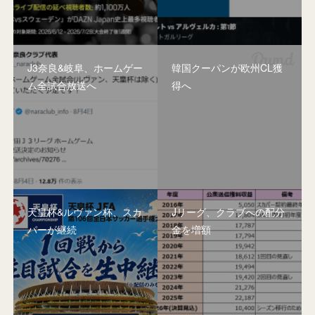
J3奈良&岐阜、ホームゲー
韓国クーパンが欧州CL獲
ム全試合放送へ
得へ
天皇杯&ルヴァン杯、スカ
Jリーグ、クラブへの配分
パーが継続
金を増額