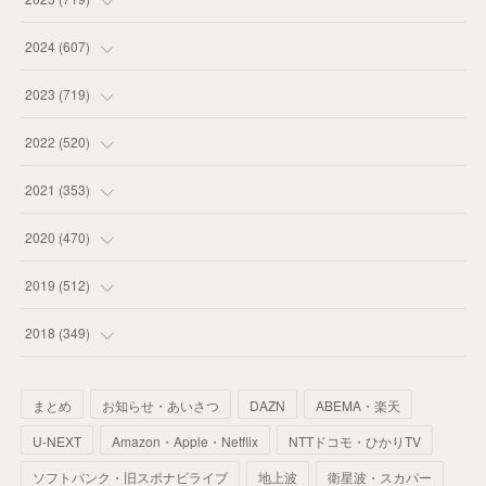
(
55
)
(
75
)
2024
(
607
)
(
58
)
(
63
)
(
51
)
2023
(
719
)
(
58
)
(
57
)
(
48
)
(
59
)
2022
(
520
)
(
53
)
(
60
)
(
35
)
(
52
)
(
65
)
2021
(
353
)
(
59
)
(
62
)
(
51
)
(
55
)
(
44
)
(
31
)
2020
(
470
)
(
55
)
(
55
)
(
60
)
(
63
)
(
41
)
(
33
)
(
34
)
2019
(
512
)
(
67
)
(
61
)
(
59
)
(
53
)
(
43
)
(
34
)
(
32
)
(
51
)
2018
(
349
)
(
64
)
(
59
)
(
66
)
(
46
)
(
30
)
(
33
)
(
46
)
(
37
)
まとめ
お知らせ・あいさつ
DAZN
ABEMA・楽天
(
52
)
(
51
)
(
61
)
(
42
)
(
25
)
(
36
)
(
44
)
(
35
)
U-NEXT
Amazon・Apple・Netflix
NTTドコモ・ひかりTV
(
68
)
(
40
)
(
54
)
(
41
)
(
29
)
(
33
)
(
42
)
(
40
)
ソフトバンク・旧スポナビライブ
地上波
衛星波・スカパー