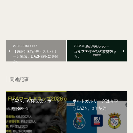
2022.02.03 11:15
2022.02.03 00:00
【速報】BTがディスカバリ
ゴルフ・サウジの攻勢強ま
ーと協議。DAZN買収に失敗
る。
か。
関連記事
DAZN、W杯視聴レポート
ポルトガルリーグは今季
を公表
もDAZN。2年契約