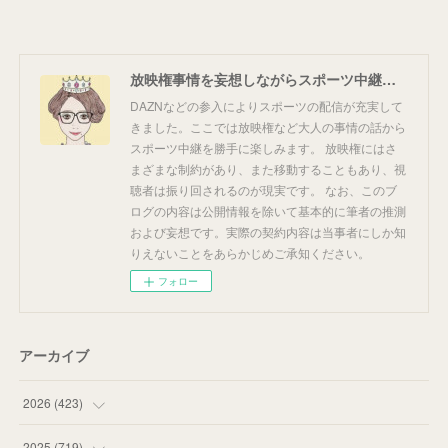
放映権事情を妄想しながらスポーツ中継を楽しむ
DAZNなどの参入によりスポーツの配信が充実して
きました。ここでは放映権など大人の事情の話から
スポーツ中継を勝手に楽しみます。 放映権にはさ
まざまな制約があり、また移動することもあり、視
聴者は振り回されるのが現実です。 なお、このブ
ログの内容は公開情報を除いて基本的に筆者の推測
および妄想です。実際の契約内容は当事者にしか知
りえないことをあらかじめご承知ください。
フォロー
アーカイブ
2026
(
423
)
(
18
)
2025
(
719
)