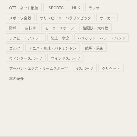
(
60
)
(
50
)
(
56
)
(
33
)
(
25
)
(
53
)
OTT・ネット配信
JSPORTS
NHK
ラジオ
(
50
)
(
39
)
(
42
)
スポーツ全般
(
58
)
オリンピック・パラリンピック
サッカー
(
56
)
(
38
)
(
32
)
(
41
)
(
34
)
(
42
)
野球
自転車
モータースポーツ
格闘技・大相撲
(
45
)
(
74
)
(
57
)
(
24
)
(
60
)
(
32
)
(
9
)
ラグビー・アメフト
陸上・水泳
バスケット・バレー・ハンド
(
70
)
(
41
)
(
28
)
(
13
)
(
37
)
(
22
)
ゴルフ
テニス・卓球・バドミントン
競馬・馬術
(
29
)
ウィンタースポーツ
(
29
)
マインドスポーツ
(
45
)
(
37
)
(
29
)
アーバン・エクストリームスポーツ
eスポーツ
クリケット
(
33
)
(
49
)
(
59
)
(
32
)
本の紹介
(
41
)
(
44
)
(
50
)
(
36
)
(
14
)