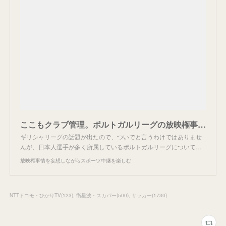
ここもクラブ管理。ポルトガルリーグの放映権事情。
ギリシャリーグの話題が出たので、ついでと言うわけではありませ
んが、日本人選手が多く所属しているポルトガルリーグについて…
放映権事情を妄想しながらスポーツ中継を楽しむ
NTTドコモ・ひかりTV
(
123
)
衛星波・スカパー
(
500
)
サッカー
(
1730
)