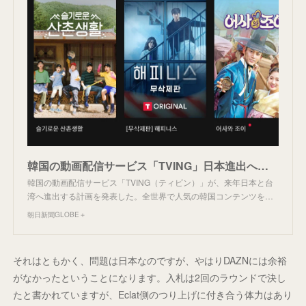
韓国の動画配信サービス「TVING」日本進出へ 人気ドラマの配信を握る?：朝日新聞GLOBE＋
韓国の動画配信サービス「TVING（ティビン）」が、来年日本と台
湾へ進出する計画を発表した。全世界で人気の韓国コンテンツを…
朝日新聞GLOBE＋
それはともかく、問題は日本なのですが、やはりDAZNには余裕
がなかったということになります。入札は2回のラウンドで決し
たと書かれていますが、Eclat側のつり上げに付き合う体力はあり