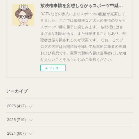
放映権事情を妄想しながらスポーツ中継を楽しむ
DAZNなどの参入によりスポーツの配信が充実して
きました。ここでは放映権など大人の事情の話から
スポーツ中継を勝手に楽しみます。 放映権にはさ
まざまな制約があり、また移動することもあり、視
聴者は振り回されるのが現実です。 なお、このブ
ログの内容は公開情報を除いて基本的に筆者の推測
および妄想です。実際の契約内容は当事者にしか知
りえないことをあらかじめご承知ください。
フォロー
アーカイブ
2026
(
417
)
(
12
)
2025
(
719
)
(
55
)
(
75
)
2024
(
607
)