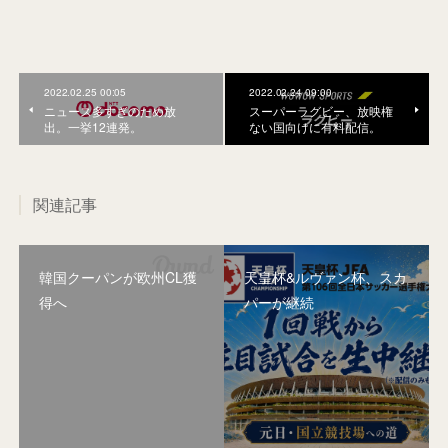
2022.02.25 00:05
2022.02.24 09:00
ニュース多すぎのため放
スーパーラグビー、放映権
出。一挙12連発。
ない国向けに有料配信。
関連記事
韓国クーパンが欧州CL獲
天皇杯&ルヴァン杯、スカ
得へ
パーが継続