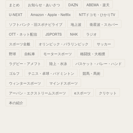
まとめ
お知らせ・あいさつ
DAZN
ABEMA・楽天
(
52
)
(
51
)
(
61
)
(
42
)
(
25
)
(
36
)
(
44
)
(
35
)
U-NEXT
Amazon・Apple・Netflix
NTTドコモ・ひかりTV
(
68
)
(
40
)
(
54
)
(
41
)
(
29
)
(
33
)
(
42
)
(
40
)
ソフトバンク・旧スポナビライブ
地上波
衛星波・スカパー
(
60
)
(
50
)
(
56
)
(
33
)
(
25
)
(
53
)
OTT・ネット配信
JSPORTS
NHK
ラジオ
(
50
)
(
39
)
(
42
)
スポーツ全般
(
58
)
オリンピック・パラリンピック
サッカー
(
56
)
(
38
)
(
32
)
(
41
)
(
34
)
(
42
)
野球
自転車
モータースポーツ
格闘技・大相撲
(
45
)
(
74
)
(
57
)
(
24
)
(
60
)
(
32
)
(
9
)
ラグビー・アメフト
陸上・水泳
バスケット・バレー・ハンド
(
70
)
(
41
)
(
28
)
(
13
)
(
37
)
(
22
)
ゴルフ
テニス・卓球・バドミントン
競馬・馬術
(
29
)
ウィンタースポーツ
(
29
)
マインドスポーツ
(
45
)
(
37
)
(
29
)
アーバン・エクストリームスポーツ
eスポーツ
クリケット
(
33
)
(
49
)
(
59
)
(
32
)
本の紹介
(
41
)
(
44
)
(
50
)
(
36
)
(
14
)