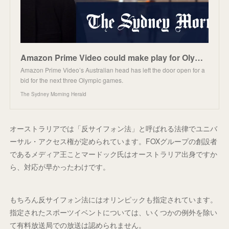
Amazon Prime Video could make play for Olympics
Amazon Prime Video’s Australian head has left the door open for a
bid for the next three Olympic games.
The Sydney Morning Herald
オーストラリアでは「反サイフォン法」と呼ばれる法律でユニバ
ーサル・アクセス権が定められています。FOXグループの創設者
であるメディア王ことマードック氏はオーストラリア出身ですか
ら、対応が早かったわけです。
もちろん反サイフォン法にはオリンピックも指定されています。
指定されたスポーツイベントについては、いくつかの例外を除い
て有料放送局での放送は認められません。