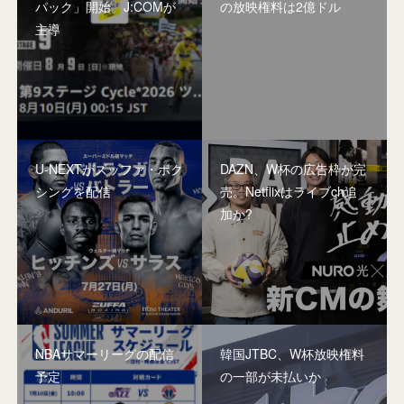
パック」開始。J:COMが
の放映権料は2億ドル
主導
U-NEXTがズッファ・ボク
DAZN、W杯の広告枠が完
シングを配信
売。Netflixはライブch追
加か?
NBAサマーリーグの配信
韓国JTBC、W杯放映権料
予定
の一部が未払いか