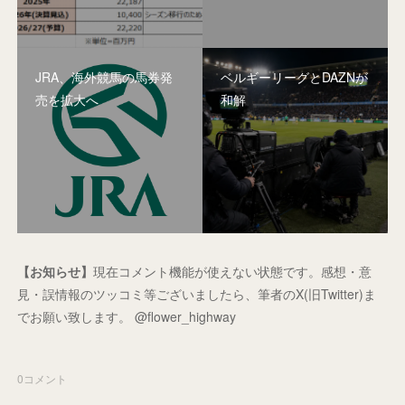
JRA、海外競馬の馬券発
ベルギーリーグとDAZNが
売を拡大へ
和解
【お知らせ】
現在コメント機能が使えない状態です。感想・意
見・誤情報のツッコミ等ございましたら、筆者のX(旧Twitter)ま
でお願い致します。 @flower_highway
0
コメント