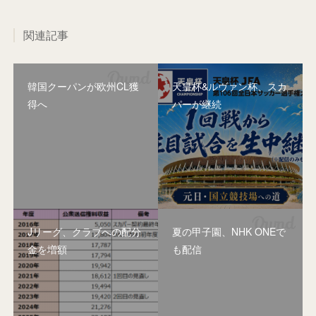
関連記事
韓国クーパンが欧州CL獲
天皇杯&ルヴァン杯、スカ
得へ
パーが継続
Jリーグ、クラブへの配分
夏の甲子園、NHK ONEで
金を増額
も配信