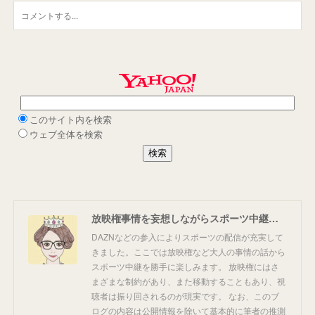
放映権事情を妄想しながらスポーツ中継を楽しむ
DAZNなどの参入によりスポーツの配信が充実して
きました。ここでは放映権など大人の事情の話から
スポーツ中継を勝手に楽しみます。 放映権にはさ
まざまな制約があり、また移動することもあり、視
聴者は振り回されるのが現実です。 なお、このブ
ログの内容は公開情報を除いて基本的に筆者の推測