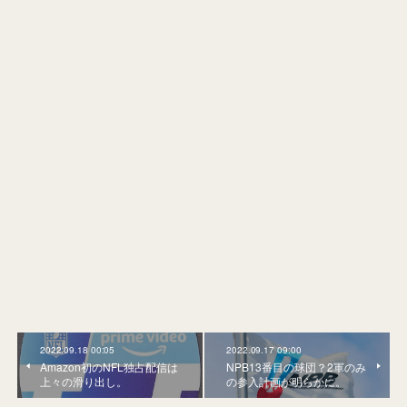
2022.09.18 00:05
2022.09.17 09:00
Amazon初のNFL独占配信は
NPB13番目の球団？2軍のみ
上々の滑り出し。
の参入計画が明らかに。