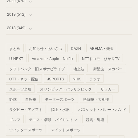
(
31
)
2020
(
470
)
(
55
)
(
55
)
(
60
)
(
63
)
(
41
)
(
33
)
(
34
)
2019
(
512
)
(
67
)
(
61
)
(
59
)
(
53
)
(
43
)
(
34
)
(
32
)
(
51
)
2018
(
349
)
(
64
)
(
59
)
(
66
)
(
46
)
(
30
)
(
33
)
(
46
)
(
37
)
まとめ
お知らせ・あいさつ
DAZN
ABEMA・楽天
(
52
)
(
51
)
(
61
)
(
42
)
(
25
)
(
36
)
(
44
)
(
35
)
U-NEXT
Amazon・Apple・Netflix
NTTドコモ・ひかりTV
(
68
)
(
40
)
(
54
)
(
41
)
(
29
)
(
33
)
(
42
)
(
40
)
ソフトバンク・旧スポナビライブ
地上波
衛星波・スカパー
(
60
)
(
50
)
(
56
)
(
33
)
(
25
)
(
53
)
OTT・ネット配信
JSPORTS
NHK
ラジオ
(
50
)
(
39
)
(
42
)
スポーツ全般
(
58
)
オリンピック・パラリンピック
サッカー
(
56
)
(
38
)
(
32
)
(
41
)
(
34
)
(
42
)
野球
自転車
モータースポーツ
格闘技・大相撲
(
45
)
(
74
)
(
57
)
(
24
)
(
60
)
(
32
)
(
9
)
ラグビー・アメフト
陸上・水泳
バスケット・バレー・ハンド
(
70
)
(
41
)
(
28
)
(
13
)
(
37
)
(
22
)
ゴルフ
テニス・卓球・バドミントン
競馬・馬術
(
29
)
ウィンタースポーツ
(
29
)
マインドスポーツ
(
45
)
(
37
)
(
29
)