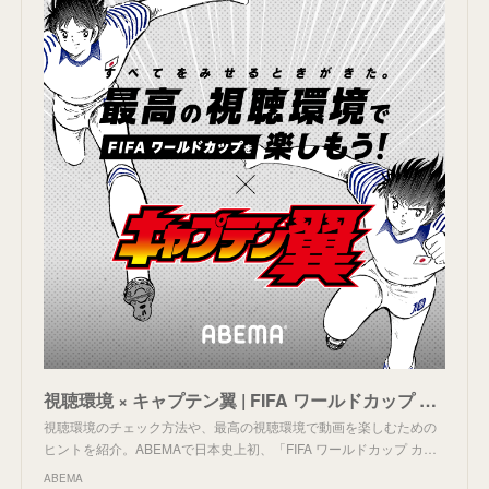
視聴環境 × キャプテン翼 | FIFA ワールドカップ カタール 2022 | ABEMAで全64試合を無料生中継
視聴環境のチェック方法や、最高の視聴環境で動画を楽しむための
ヒントを紹介。ABEMAで日本史上初、「FIFA ワールドカップ カ…
ABEMA