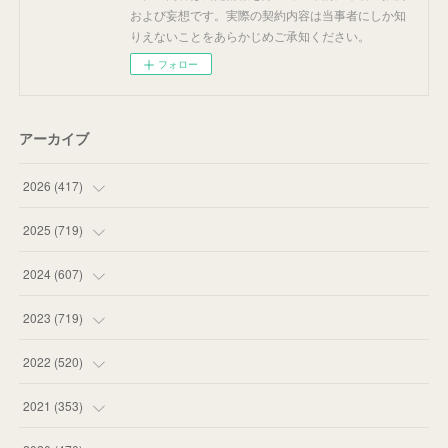
および妄想です。実際の契約内容は当事者にしか知
りえないことをあらかじめご承知ください。
フォロー
アーカイブ
2026
(
417
)
(
12
)
2025
(
719
)
(
55
)
(
75
)
2024
(
607
)
(
58
)
(
63
)
(
51
)
2023
(
719
)
(
58
)
(
57
)
(
48
)
(
59
)
2022
(
520
)
(
53
)
(
60
)
(
35
)
(
52
)
(
65
)
2021
(
353
)
(
59
)
(
62
)
(
51
)
(
55
)
(
44
)