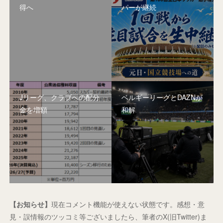
得へ
パーが継続
Jリーグ、クラブへの配分
ベルギーリーグとDAZNが
金を増額
和解
【お知らせ】
現在コメント機能が使えない状態です。感想・意
見・誤情報のツッコミ等ございましたら、筆者のX(旧Twitter)ま