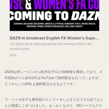
DAZN to broadcast English FA Women's Super League, Women's FA Cup in Spain, Italy and Japan | DAZN N
The global sports streaming service are investing further in the
women's game.
DAZN
DAZNは昨シーズンから欧州女子CLの放映権を獲得しており、4
年契約のうち前半2年はYouTubeで無料配信も行っていますが、
どうやらこのWSLも無料配信されるようです。
ラ・リーガ女子も審判団のストライキによるゴタゴタを経てなん
とか開幕にこぎつけました。せっかくなので、WEリーグもグロ