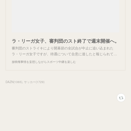
ラ・リーガ女子、審判団のスト終了で週末開催へ。
審判団のストライキにより開幕節の全試合が中止に追い込まれた
ラ・リーガ女子ですが、待遇について合意に達したと報じられて…
放映権事情を妄想しながらスポーツ中継を楽しむ
DAZN
(
1365
)
サッカー
(
1729
)