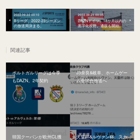
2022.09.22 00:10
2022.09.21 00:05
Bリーグ、2022-23シーズン
DAZNドイツ、18か月以内の
の放送局決まる。
黒字化視野。通販も開始。
関連記事
ポルトガルリーグは今季
J3奈良&岐阜、ホームゲー
もDAZN。2年契約
ム全試合放送へ
韓国クーパンが欧州CL獲
天皇杯&ルヴァン杯、スカ