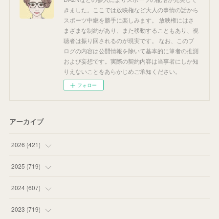
きました。ここでは放映権など大人の事情の話から
スポーツ中継を勝手に楽しみます。 放映権にはさ
まざまな制約があり、また移動することもあり、視
聴者は振り回されるのが現実です。 なお、このブ
ログの内容は公開情報を除いて基本的に筆者の推測
および妄想です。実際の契約内容は当事者にしか知
りえないことをあらかじめご承知ください。
フォロー
アーカイブ
2026
(
421
)
(
16
)
2025
(
719
)
(
55
)
(
75
)
2024
(
607
)
(
58
)
(
63
)
(
51
)
2023
(
719
)