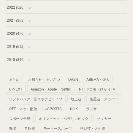
(
58
)
(
57
)
(
48
)
(
59
)
2022
(
520
)
(
53
)
(
60
)
(
35
)
(
52
)
(
65
)
2021
(
353
)
(
59
)
(
62
)
(
51
)
(
55
)
(
44
)
(
31
)
2020
(
470
)
(
55
)
(
55
)
(
60
)
(
63
)
(
41
)
(
33
)
(
34
)
2019
(
512
)
(
67
)
(
61
)
(
59
)
(
53
)
(
43
)
(
34
)
(
32
)
(
51
)
2018
(
349
)
(
64
)
(
59
)
(
66
)
(
46
)
(
30
)
(
33
)
(
46
)
(
37
)
まとめ
お知らせ・あいさつ
DAZN
ABEMA・楽天
(
52
)
(
51
)
(
61
)
(
42
)
(
25
)
(
36
)
(
44
)
(
35
)
U-NEXT
Amazon・Apple・Netflix
NTTドコモ・ひかりTV
(
68
)
(
40
)
(
54
)
(
41
)
(
29
)
(
33
)
(
42
)
(
40
)
ソフトバンク・旧スポナビライブ
地上波
衛星波・スカパー
(
60
)
(
50
)
(
56
)
(
33
)
(
25
)
(
53
)
OTT・ネット配信
JSPORTS
NHK
ラジオ
(
50
)
(
39
)
(
42
)
スポーツ全般
(
58
)
オリンピック・パラリンピック
サッカー
(
56
)
(
38
)
(
32
)
(
41
)
(
34
)
(
42
)
野球
自転車
モータースポーツ
格闘技・大相撲
(
45
)
(
74
)
(
57
)
(
24
)